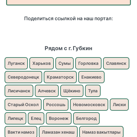
Поделиться ссылкой на наш портал:
Рядом с г. Губкин
Луганск
Харьков
Сумы
Горловка
Славянск
Северодонецк
Краматорск
Енакиево
Лисичанск
Алчевск
Щёкино
Тула
Старый Оскол
Россошь
Новомосковск
Лиски
Липецк
Елец
Воронеж
Белгород
Вакти намоз
Ламазан хенаш
Намаз вакытлары