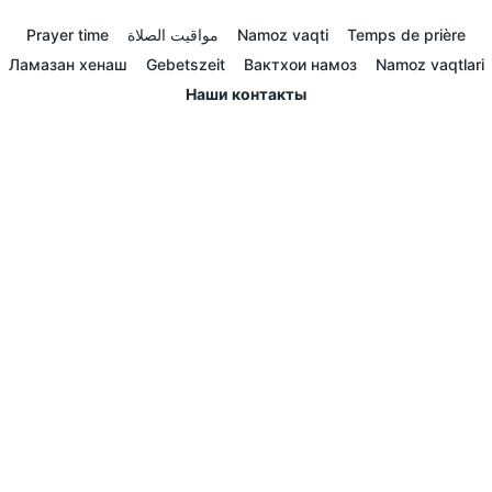
Prayer time
مواقيت الصلاة
Namoz vaqti
Temps de prière
Ламазан хенаш
Gebetszeit
Вактхои намоз
Namoz vaqtlari
Наши контакты