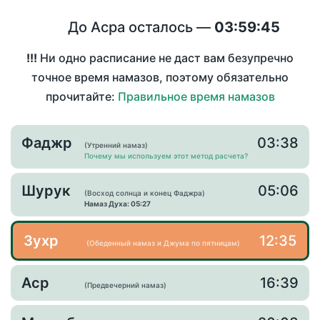
До Асра осталось —
03:59:45
!!!
Ни одно расписание не даст вам безупречно
точное время намазов, поэтому обязательно
прочитайте:
Правильное время намазов
Фаджр
03:38
(Утренний намаз)
Почему мы используем этот метод расчета?
Шурук
05:06
(Восход солнца и конец Фаджра)
Намаз Духа: 05:27
Зухр
12:35
(Обеденный намаз и Джума по пятницам)
Аср
16:39
(Предвечерний намаз)