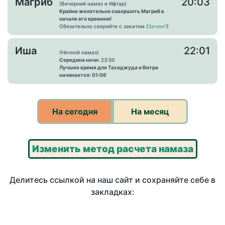
Магриб
20:03
(Вечерний намаз и Ифтар)
Крайне желательно совершить Магриб в
начале его времени!
Обязательно сверяйте с закатом (
Зачем?
)
Иша
22:01
(Ночной намаз)
Середина ночи:
23:50
Лучшее время для Тахаджуда и Витра
начинается: 01:06
На сегодня
На месяц
Изменить метод расчета намаза
Делитесь ссылкой на наш сайт и сохраняйте себе в
закладках: