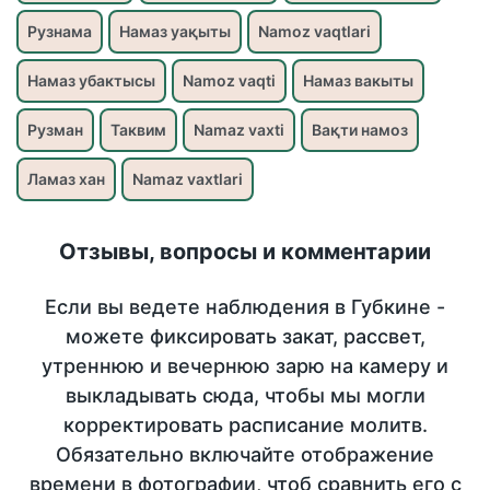
Рузнама
Намаз уақыты
Namoz vaqtlari
Намаз убактысы
Namoz vaqti
Намаз вакыты
Рузман
Таквим
Namaz vaxti
Вақти намоз
Ламаз хан
Namaz vaxtlari
Отзывы, вопросы и комментарии
Если вы ведете наблюдения в Губкине -
можете фиксировать закат, рассвет,
утреннюю и вечернюю зарю на камеру и
выкладывать сюда, чтобы мы могли
корректировать расписание молитв.
Обязательно включайте отображение
времени в фотографии, чтоб сравнить его с