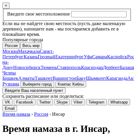
×
Введите свое местоположение
Если вы не найдете свою местность (пусть даже маленькую
деревню), напишите нам - мы постараемся добавить ее в
ближайшее время.
Популярные города
Россия
Весь мир
Москва
Махачкала
Санкт-
Петербург
Казань
Грозный
Екатеринбург
Уфа
Самара
Каспийск
Рос
на-
Дону
Новосибирск
Тюмень
Ставрополь
Краснодар
Дербент
Балаш
Челны
Бишкек
Алматы
Ташкент
Вашингтон
Баку
Шымкент
Караганда
Ак
Рузнама
Выберите город
Компас Киблы
Введите Ваш населенный пункт
Сохранить расписание или поделиться:
VK
Facebook
Twitter
Skype
Viber
Telegram
Whatsapp
Email
Время намаза
›
Россия
› Инсар
Время намаза в г. Инсар,