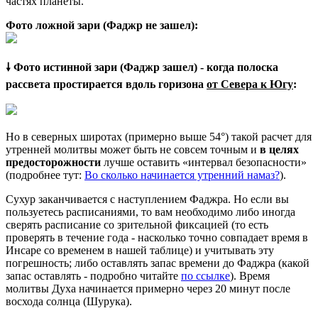
частях планеты.
Фото ложной зари (Фаджр не зашел):
🠗 Фото истинной зари (Фаджр зашел) - когда полоска
рассвета простирается вдоль горизона
от Севера к Югу
:
Но в северных широтах (примерно выше 54°) такой расчет для
утренней молитвы может быть не совсем точным и
в целях
предосторожности
лучше оставить «интервал безопасности»
(подробнее тут:
Во сколько начинается утренний намаз?
).
Сухур заканчивается с наступлением Фаджра. Но если вы
пользуетесь расписаниями, то вам необходимо либо иногда
сверять расписание со зрительной фиксацией (то есть
проверять в течение года - насколько точно совпадает время в
Инсаре со временем в нашей таблице) и учитывать эту
погрешность; либо оставлять запас времени до Фаджра (какой
запас оставлять - подробно читайте
по ссылке
). Время
молитвы Духа начинается примерно через 20 минут после
восхода солнца (Шурука).