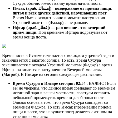
Сухура обычно имеют ввиду время начала поста.
Имсак (араб. إمساك) - воздержание от приема пищи,
питья и всех других действий, нарушающих пост.
Время Имсак заходит ровно в момент наступления
Утренней молитвы (Фаджр), а не раньше.
Ифтар (араб. إفطار) — разговение - это вечерний
прием пищи.
Под временем Ифтара подразумевают
время конца поста.
Время поста в Исламе начинается с восходом утренней зари и
заканчивается с закатом солнца. То есть, время Сухура
заканчивается с заходом Утренней молитвы (Фаджр) а время
Ифтара начинается с наступлением Вечерней молитвы
(Магриб). В Инсаре на сегодня следующее расписание:
Время Сухура в Инсаре сегодня:
02:54
. ВАЖНО! Если
вы не уверены, что данное время совпадает со временем
истинной зари в вашей местности, советуем оставить
небольшой промежуток времени для безопасности.
Однако основа в том, что время Сухура совпадает со
временем Фаджра. То есть Имсак (прерывание приема
пищи и всего, что нарушает пост) делается с азаном на
утреннюю молитву.