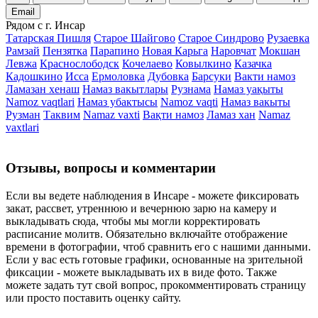
Email
Рядом с г. Инсар
Татарская Пишля
Старое Шайгово
Старое Синдрово
Рузаевка
Рамзай
Пензятка
Парапино
Новая Карьга
Наровчат
Мокшан
Левжа
Краснослободск
Кочелаево
Ковылкино
Казачка
Кадошкино
Исса
Ермоловка
Дубовка
Барсуки
Вакти намоз
Ламазан хенаш
Намаз вакытлары
Рузнама
Намаз уақыты
Namoz vaqtlari
Намаз убактысы
Namoz vaqti
Намаз вакыты
Рузман
Таквим
Namaz vaxti
Вақти намоз
Ламаз хан
Namaz
vaxtlari
Отзывы, вопросы и комментарии
Если вы ведете наблюдения в Инсаре - можете фиксировать
закат, рассвет, утреннюю и вечернюю зарю на камеру и
выкладывать сюда, чтобы мы могли корректировать
расписание молитв. Обязательно включайте отображение
времени в фотографии, чтоб сравнить его с нашими данными.
Если у вас есть готовые графики, основанные на зрительной
фиксации - можете выкладывать их в виде фото. Также
можете задать тут свой вопрос, прокомментировать страницу
или просто поставить оценку сайту.