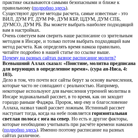
практике оказываются самыми безопасными и ближе к
правильному (
подробно здесь
).
Существуют другие методы расчета, самые известные - это
ВИЛ, ДУМ РТ, ДУМ РФ, ДУМ КБР, ЦДУМ, ДУМ СПБ,
ДУМСО, ДУМ РБ. Вы можете выбрать наиболее подходящий
вам в настройках.
Очень советуем вам сверить наше расписание со зрительным
методом в Инсаре, и только потом выбрать подходящий вам
метод расчета. Как определять время намаза правильно,
читайте подробно в нашей статье по ссылке выше.
Почему на разных сайтах разное расписание молитв?
Всевышний Аллах сказал: «Поистине, молитва предписана
для верующих в
определенное
время». (сура ан-Ниса, 4:
103).
Дело в том, что почти все сайты берут за основу вычисления,
которые часто не совпадают с реальностью. Например,
некоторые используют для вычисления утренней молитвы в
Инсаре зодиакальный рассвет, в то время, как он заходит
гораздо раньше Фаджра. Пророк, мир ему и благословение
Аллаха, назвал такой рассвет ложным. Истинный рассвет
наступает тогда, когда на небе появляется
горизонтальная
светлая полоса с юга на север
. Но есть и другие факторы,
которые необходимо учитывать при расчёте времени намазов
(
подробно здесь
). Именно поэтому расписание на разных
сайтах различное.