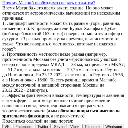
Почему Магриб необходимо сверять с закатом?
Время Магриба - это время заката солнца. Но оно может
отличаться от астрономических вычислений по нескольким
причинам:
1. Ландшафт местности может быть разным (горы, равнина,
низменность). К примеру, жители Бурдж-Халифы в Дубае
(небоскреб высотой 163 этажа) совершают молитву и ифтар с
сухуром в 3 разных промежутка времени, в зависимости от
этажа. Что же говорить о местностях, которые находятся в
горах?;
2. Протяженность местности везде разная (например,
протяжённость Москвы без учёта чересполосных участков с
севера на юг в пределах МКАД — 38 км, за пределами МКАД
— 51,7 км; с запада на восток — 29,7 км - то есть от Реутова
до Немчиновки. На 23.12.2022 закат солнца в Реутово - 15:58,
а в Немчиновке - 16:00. То есть разница времени Магриба
между восточной и западной сторонами Москвы на
23.12.2022 - 2 минуты).
3. Эффекты фактической влажности, температуры и давления
в атмосфере — они могут вызывать иное преломление
солнечного света, чем предполагается при расчетах
теоретического заката (а мы
обязаны опираться именно на
зрительную фиксацию
, а не рассчетную);
Поделиться ссылкой на наш портал:
VK
Facebook
Twitter
Skype
Viber
Telegram
Whatsapp