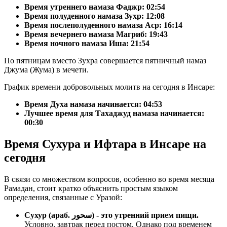
Время утреннего намаза Фаджр:
02:54
Время полуденного намаза Зухр:
12:08
Время послеполуденного намаза Аср:
16:14
Время вечернего намаза Магриб:
19:43
Время ночного намаза Иша:
21:54
По пятницам вместо Зухра совершается пятничный намаз
Джума (Жума) в мечети.
График времени добровольных молитв на сегодня в Инсаре:
Время Духа намаза начинается: 04:53
Лучшее время для Тахаджуд намаза начинается:
00:30
Время Сухура и Ифтара в Инсаре на
сегодня
В связи со множеством вопросов, особенно во время месяца
Рамадан, стоит кратко объяснить простым языком
определения, связанные с Уразой:
Сухур (араб. سحور) - это утренний прием пищи.
Условно, завтрак перед постом. Однако под временем