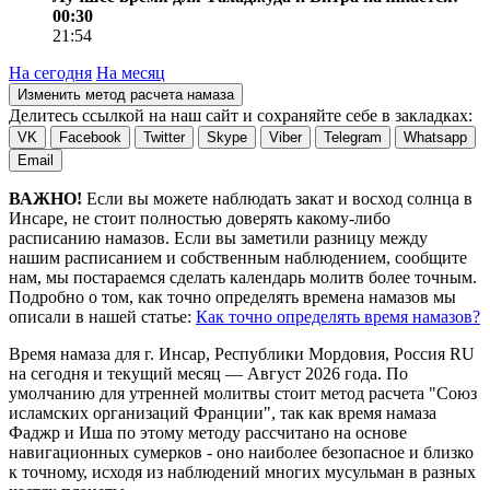
00:30
21:54
На сегодня
На месяц
Изменить метод расчета намаза
Делитесь ссылкой на наш сайт и сохраняйте себе в закладках:
VK
Facebook
Twitter
Skype
Viber
Telegram
Whatsapp
Email
ВАЖНО!
Если вы можете наблюдать закат и восход солнца в
Инсаре, не стоит полностью доверять какому-либо
расписанию намазов. Если вы заметили разницу между
нашим расписанием и собственным наблюдением, сообщите
нам, мы постараемся сделать календарь молитв более точным.
Подробно о том, как точно определять времена намазов мы
описали в нашей статье:
Как точно определять время намазов?
Время намаза для г. Инсар, Республики Мордовия, Россия
RU
на
сегодня
и текущий месяц —
Август 2026 года
. По
умолчанию для утренней молитвы стоит метод расчета "Союз
исламских организаций Франции", так как время намаза
Фаджр и Иша по этому методу рассчитано на основе
навигационных сумерков - оно наиболее безопасное и близко
к точному, исходя из наблюдений многих мусульман в разных