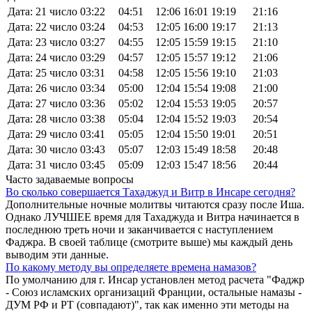
Дата: 21 число
03:22
04:51
12:06
16:01
19:19
21:16
Дата: 22 число
03:24
04:53
12:05
16:00
19:17
21:13
Дата: 23 число
03:27
04:55
12:05
15:59
19:15
21:10
Дата: 24 число
03:29
04:57
12:05
15:57
19:12
21:06
Дата: 25 число
03:31
04:58
12:05
15:56
19:10
21:03
Дата: 26 число
03:34
05:00
12:04
15:54
19:08
21:00
Дата: 27 число
03:36
05:02
12:04
15:53
19:05
20:57
Дата: 28 число
03:38
05:04
12:04
15:52
19:03
20:54
Дата: 29 число
03:41
05:05
12:04
15:50
19:01
20:51
Дата: 30 число
03:43
05:07
12:03
15:49
18:58
20:48
Дата: 31 число
03:45
05:09
12:03
15:47
18:56
20:44
Часто задаваемые вопросы
Во сколько совершается Тахаджуд и Витр в Инсаре сегодня?
Дополнительные ночные молитвы читаются сразу после Иша.
Однако ЛУЧШЕЕ время для Тахаджуда и Витра начинается в
последнюю треть ночи и заканчивается с наступлением
Фаджра. В своей таблице (смотрите выше) мы каждый день
выводим эти данные.
По какому методу вы определяете времена намазов?
По умолчанию для г. Инсар установлен метод расчета "Фаджр
- Союз исламских организаций Франции, остальные намазы -
ДУМ РФ и РТ (совпадают)", так как именно эти методы на