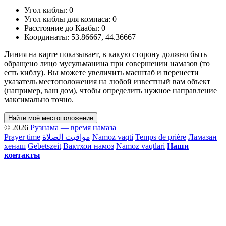
Угол киблы:
0
Угол киблы для компаса:
0
Расстояние до Каабы:
0
Координаты:
53.86667
,
44.36667
Линия на карте показывает, в какую сторону должно быть
обращено лицо мусульманина при совершении намазов (то
есть киблу). Вы можете увеличить масштаб и перенести
указатель местоположения на любой известный вам объект
(например, ваш дом), чтобы определить нужное направление
максимально точно.
Найти моё местоположение
© 2026
Рузнама — время намаза
Prayer time
مواقيت الصلاة
Namoz vaqti
Temps de prière
Ламазан
хенаш
Gebetszeit
Вактхои намоз
Namoz vaqtlari
Наши
контакты