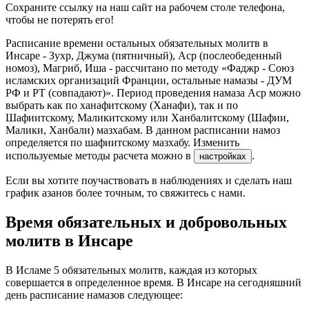
Сохраните ссылку на наш сайт на рабочем столе телефона,
чтобы не потерять его!
Расписание времени остальных обязательных молитв в
Инсаре - Зухр, Джума (пятничный), Аср (послеобеденный
номоз), Магриб, Иша - рассчитано по методу «Фаджр - Союз
исламских организаций Франции, остальные намазы - ДУМ
РФ и РТ (совпадают)». Период проведения намаза Аср можно
выбрать как по ханафитскому (Ханафи), так и по
Шафиитскому, Маликитскому или Ханбалитскому (Шафии,
Малики, Ханбали) мазхабам. В данном расписании намоз
определяется по шафиитскому мазхабу. Изменить
используемые методы расчета можно в
.
настройках
Если вы хотите поучаствовать в наблюдениях и сделать наш
график азанов более точным, то свяжитесь с нами.
Время обязательных и добровольных
молитв в Инсаре
В Исламе 5 обязательных молитв, каждая из которых
совершается в определенное время. В Инсаре на сегодняшний
день расписание намазов следующее: