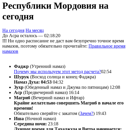
Республики Мордовия на
сегодня
На сегодня
На месяц
До Асра осталось —
02:18:20
!!!
Ни одно расписание не даст вам безупречно точное время
намазов, поэтому обязательно прочитайте:
Правильное время
намазов
Фаджр
(Утренний намаз)
Почему мы используем этот метод расчета?
02:54
Шурук
(Восход солнца и конец Фаджра)
Намаз Духа: 04:53
04:32
Зухр
(Обеденный намаз и Джума по пятницам)
12:08
Аср
(Предвечерний намаз)
16:14
Магриб
(Вечерний намаз и Ифтар)
Крайне желательно совершить Магриб в начале его
времени!
Обязательно сверяйте с закатом (
Зачем?
)
19:43
Иша
(Ночной намаз)
Середина ночи:
23:18
Лучшее время для Тахаджуда и Витра начинается: