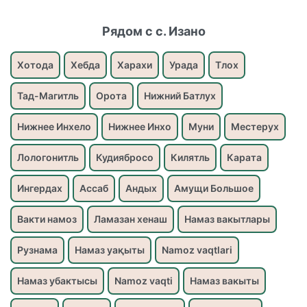
Рядом с с. Изано
Хотода
Хебда
Харахи
Урада
Тлох
Тад-Магитль
Орота
Нижний Батлух
Нижнее Инхело
Нижнее Инхо
Муни
Местерух
Лологонитль
Кудиябросо
Килятль
Карата
Ингердах
Ассаб
Андых
Амущи Большое
Вакти намоз
Ламазан хенаш
Намаз вакытлары
Рузнама
Намаз уақыты
Namoz vaqtlari
Намаз убактысы
Namoz vaqti
Намаз вакыты