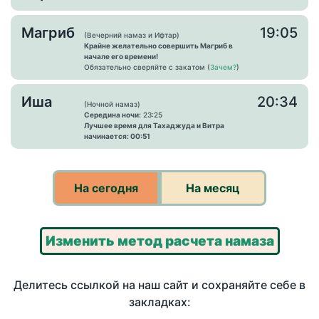
Магриб
19:05
(Вечерний намаз и Ифтар)
Крайне желательно совершить Магриб в
начале его времени!
Обязательно сверяйте с закатом (
Зачем?
)
Иша
20:34
(Ночной намаз)
Середина ночи:
23:25
Лучшее время для Тахаджуда и Витра
начинается: 00:51
На сегодня
На месяц
Изменить метод расчета намаза
Делитесь ссылкой на наш сайт и сохраняйте себе в
закладках: