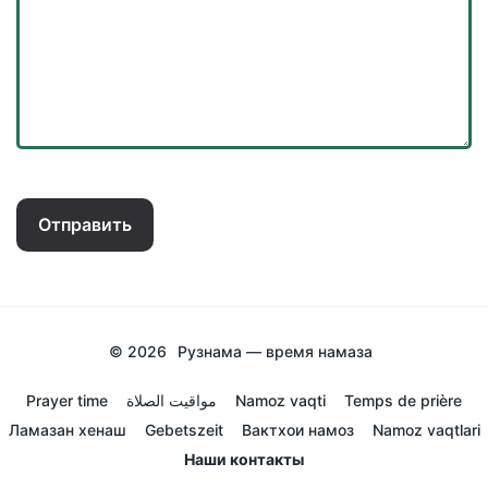
Отправить
© 2026
Рузнама — время намаза
Prayer time
مواقيت الصلاة
Namoz vaqti
Temps de prière
Ламазан хенаш
Gebetszeit
Вактхои намоз
Namoz vaqtlari
Наши контакты