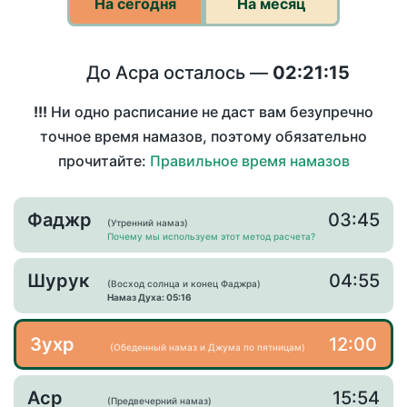
На сегодня
На месяц
До Асра осталось —
02:21:15
!!!
Ни одно расписание не даст вам безупречно
точное время намазов, поэтому обязательно
прочитайте:
Правильное время намазов
Фаджр
03:45
(Утренний намаз)
Почему мы используем этот метод расчета?
Шурук
04:55
(Восход солнца и конец Фаджра)
Намаз Духа: 05:16
Зухр
12:00
(Обеденный намаз и Джума по пятницам)
Аср
15:54
(Предвечерний намаз)