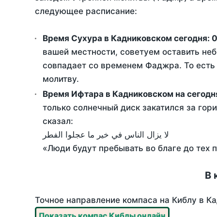
следующее расписание:
Время Сухура в Кадниковском сегодня:
0
вашей местности, советуем оставить неб
совпадает со временем Фаджра. То есть 
молитву.
Время Ифтара в Кадниковском на сегодн
только солнечный диск закатился за гори
сказал:
لا يزال الناس في خير ما عجلوا الفطر
«Люди будут пребывать во благе до тех 
В 
Точное направление компаса на Киблу в Ка
Показать компас Киблы онлайн