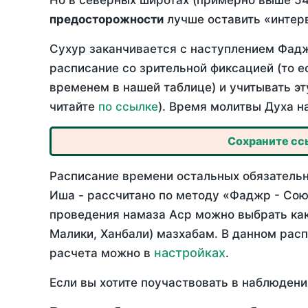
Но в северных широтах (примерно выше 54
предосторожности
лучше оставить «интерв
Сухур заканчивается с наступлением Фадж
расписание со зрительной фиксацией (то е
временем в нашей таблице) и учитывать эт
читайте
по ссылке
). Время молитвы Духа н
Сохраните ссы
Расписание времени остальных обязательн
Иша - рассчитано по методу «Фаджр - Сою
проведения намаза Аср можно выбрать как
Малики, Ханбали) мазхабам. В данном рас
настройках
расчета можно в
.
Если вы хотите поучаствовать в наблюдени