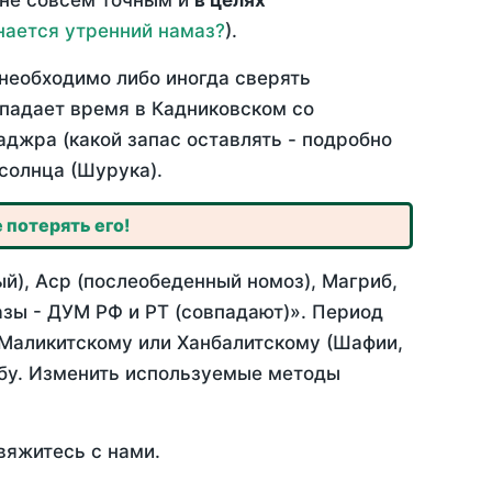
 не совсем точным и
в целях
нается утренний намаз?
).
необходимо либо иногда сверять
впадает время в Кадниковском со
аджра (какой запас оставлять - подробно
солнца (Шурука).
 потерять его!
й), Аср (послеобеденный номоз), Магриб,
зы - ДУМ РФ и РТ (совпадают)». Период
 Маликитскому или Ханбалитскому (Шафии,
абу. Изменить используемые методы
вяжитесь с нами.