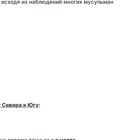
, исходя из наблюдений многих мусульман
т Севера к Югу
: