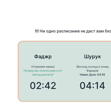
!!!
Ни одно расписание не даст вам бе
Фаджр
Шурук
(Утренний намаз)
(Восход солнца и конец
Почему мы используем этот
Фаджра)
метод расчета?
Намаз Духа: 04:35
02:42
04:14