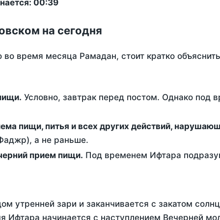
нается: 00:39
овском на сегодня
о во время месяца Рамадан, стоит кратко объясни
ем пищи.
Условно, завтрак перед постом. Однако под 
ержание от приема пищи, питья и всех других действий, наруша
аджр), а не раньше.
 - это вечерний прием пищи.
Под временем Ифтара подразум
ом утренней зари и заканчивается с закатом солнц
я Ифтара начинается с наступлением Вечерней мол