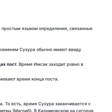
ть простым языком определения, связанные
временем Сухура обычно имеют ввиду
ющих пост.
Время Имсак заходит ровно в
евают время конца поста.
а. То есть, время Сухура заканчивается с
итвы (Магриб). В Кадниковском на сегодня