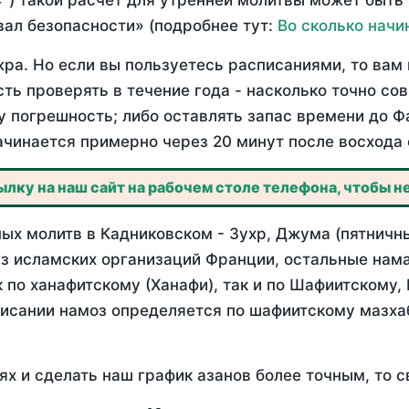
°) такой расчет для утренней молитвы может быть
ал безопасности» (подробнее тут:
Во сколько начи
ра. Но если вы пользуетесь расписаниями, то вам 
сть проверять в течение года - насколько точно со
у погрешность; либо оставлять запас времени до Ф
ачинается примерно через 20 минут после восхода 
лку на наш сайт на рабочем столе телефона, чтобы не
ых молитв в Кадниковском - Зухр, Джума (пятничны
з исламских организаций Франции, остальные нама
 по ханафитскому (Ханафи), так и по Шафиитскому,
писании намоз определяется по шафиитскому мазх
ях и сделать наш график азанов более точным, то с