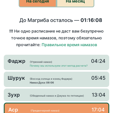
На сегодня
На месяц
До Магриба осталось —
01:16:08
!!!
Ни одно расписание не даст вам безупречно
точное время намазов, поэтому обязательно
прочитайте:
Правильное время намазов
Фаджр
04:24
(Утренний намаз)
Почему мы используем этот метод расчета?
Шурук
05:45
(Восход солнца и конец Фаджра)
Намаз Духа: 06:06
Зухр
13:04
(Обеденный намаз и Джума по пятницам)
Аср
17:04
(Предвечерний намаз)