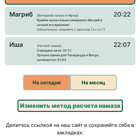
Магриб
20:22
(Вечерний намаз и Ифтар)
Крайне желательно совершить Магриб в
начале его времени!
Обязательно сверяйте с закатом (
Зачем?
)
Иша
22:07
(Ночной намаз)
Середина ночи:
00:23
Лучшее время для Тахаджуда и Витра
начинается: 01:43
На сегодня
На месяц
Изменить метод расчета намаза
Делитесь ссылкой на наш сайт и сохраняйте себе в
закладках: