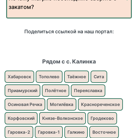
закатом?
Поделиться ссылкой на наш портал:
Рядом с с. Калинка
Хабаровск
Тополево
Таёжное
Сита
Приамурский
Полётное
Переяславка
Осиновая Речка
Могилёвка
Краснореченское
Корфовский
Князе-Волконское
Гродеково
Гаровка-2
Гаровка-1
Галкино
Восточное