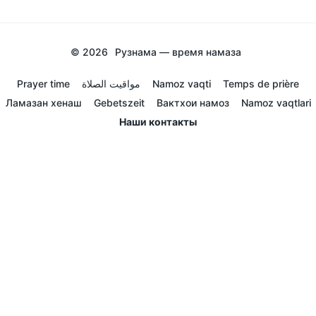
© 2026
Рузнама — время намаза
Prayer time
مواقيت الصلاة
Namoz vaqti
Temps de prière
Ламазан хенаш
Gebetszeit
Вактхои намоз
Namoz vaqtlari
Наши контакты