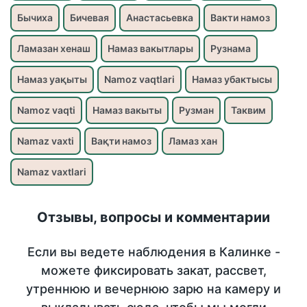
Бычиха
Бичевая
Анастасьевка
Вакти намоз
Ламазан хенаш
Намаз вакытлары
Рузнама
Намаз уақыты
Namoz vaqtlari
Намаз убактысы
Namoz vaqti
Намаз вакыты
Рузман
Таквим
Namaz vaxti
Вақти намоз
Ламаз хан
Namaz vaxtlari
Отзывы, вопросы и комментарии
Если вы ведете наблюдения в Калинке -
можете фиксировать закат, рассвет,
утреннюю и вечернюю зарю на камеру и