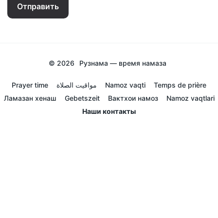
Отправить
© 2026
Рузнама — время намаза
Prayer time
مواقيت الصلاة
Namoz vaqti
Temps de prière
Ламазан хенаш
Gebetszeit
Вактхои намоз
Namoz vaqtlari
Наши контакты