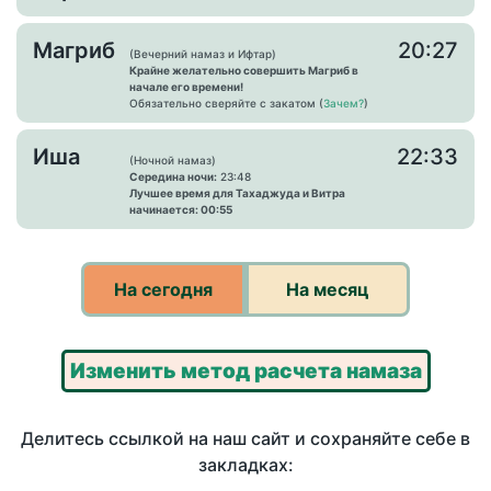
Магриб
20:27
(Вечерний намаз и Ифтар)
Крайне желательно совершить Магриб в
начале его времени!
Обязательно сверяйте с закатом (
Зачем?
)
Иша
22:33
(Ночной намаз)
Середина ночи:
23:48
Лучшее время для Тахаджуда и Витра
начинается: 00:55
На сегодня
На месяц
Изменить метод расчета намаза
Делитесь ссылкой на наш сайт и сохраняйте себе в
закладках: