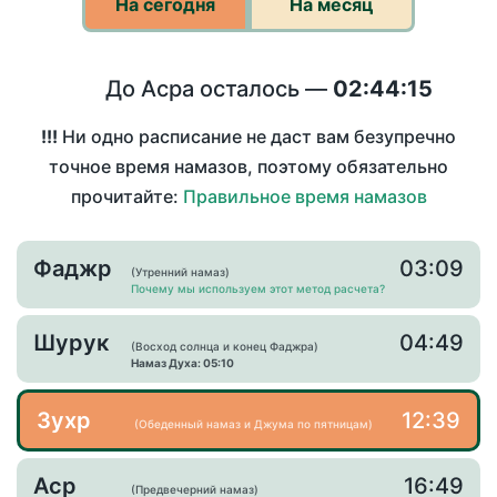
На сегодня
На месяц
До Асра осталось —
02:44:15
!!!
Ни одно расписание не даст вам безупречно
точное время намазов, поэтому обязательно
прочитайте:
Правильное время намазов
Фаджр
03:09
(Утренний намаз)
Почему мы используем этот метод расчета?
Шурук
04:49
(Восход солнца и конец Фаджра)
Намаз Духа: 05:10
Зухр
12:39
(Обеденный намаз и Джума по пятницам)
Аср
16:49
(Предвечерний намаз)