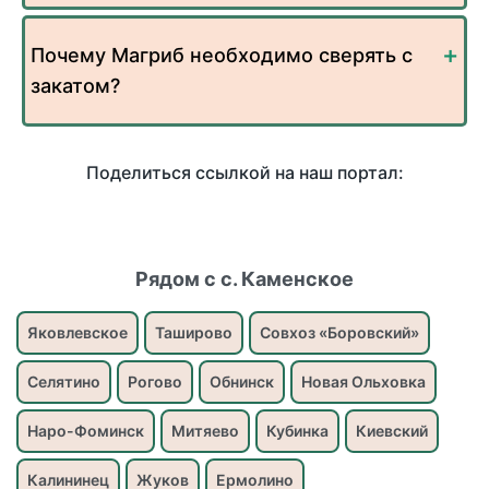
Почему Магриб необходимо сверять с
закатом?
Поделиться ссылкой на наш портал:
Рядом с с. Каменское
Яковлевское
Таширово
Совхоз «Боровский»
Селятино
Рогово
Обнинск
Новая Ольховка
Наро-Фоминск
Митяево
Кубинка
Киевский
Калининец
Жуков
Ермолино