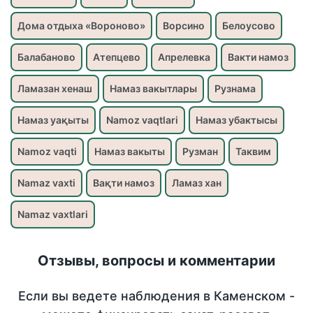
Дома отдыха «Вороново»
Ворсино
Белоусово
Балабаново
Атепцево
Апрелевка
Вакти намоз
Ламазан хенаш
Намаз вакытлары
Рузнама
Намаз уақыты
Namoz vaqtlari
Намаз убактысы
Namoz vaqti
Намаз вакыты
Рузман
Таквим
Namaz vaxti
Вақти намоз
Ламаз хан
Namaz vaxtlari
Отзывы, вопросы и комментарии
Если вы ведете наблюдения в Каменском -