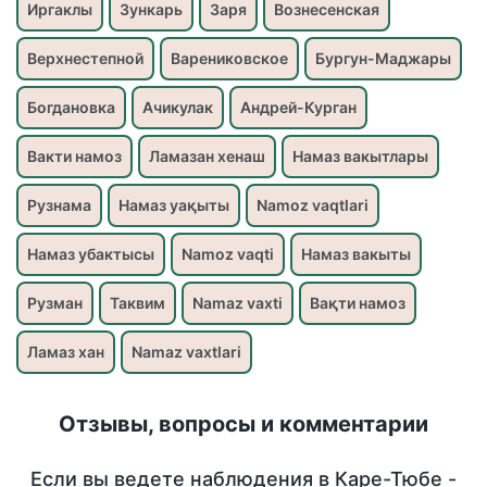
Иргаклы
Зункарь
Заря
Вознесенская
Верхнестепной
Варениковское
Бургун-Маджары
Богдановка
Ачикулак
Андрей-Курган
Вакти намоз
Ламазан хенаш
Намаз вакытлары
Рузнама
Намаз уақыты
Namoz vaqtlari
Намаз убактысы
Namoz vaqti
Намаз вакыты
Рузман
Таквим
Namaz vaxti
Вақти намоз
Ламаз хан
Namaz vaxtlari
Отзывы, вопросы и комментарии
Если вы ведете наблюдения в Каре-Тюбе -