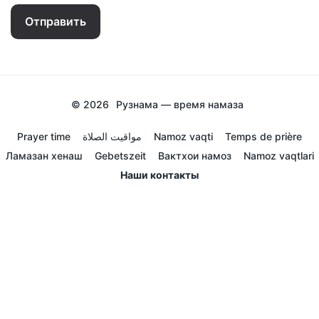
Отправить
© 2026
Рузнама — время намаза
Prayer time
مواقيت الصلاة
Namoz vaqti
Temps de prière
Ламазан хенаш
Gebetszeit
Вактхои намоз
Namoz vaqtlari
Наши контакты