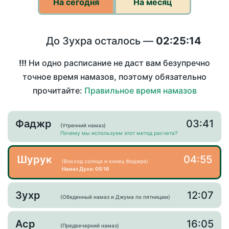
На сегодня
На месяц
До Зухра осталось —
02:25:14
!!!
Ни одно расписание не даст вам безупречно
точное время намазов, поэтому обязательно
прочитайте:
Правильное время намазов
Фаджр
03:41
(Утренний намаз)
Почему мы используем этот метод расчета?
Шурук
04:55
(Восход солнца и конец Фаджра)
Намаз Духа: 05:16
Зухр
12:07
(Обеденный намаз и Джума по пятницам)
Аср
16:05
(Предвечерний намаз)