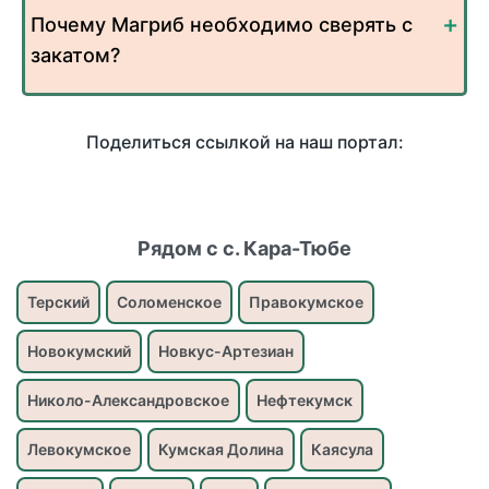
Почему Магриб необходимо сверять с
закатом?
Поделиться ссылкой на наш портал:
Рядом с с. Кара-Тюбе
Терский
Соломенское
Правокумское
Новокумский
Новкус-Артезиан
Николо-Александровское
Нефтекумск
Левокумское
Кумская Долина
Каясула