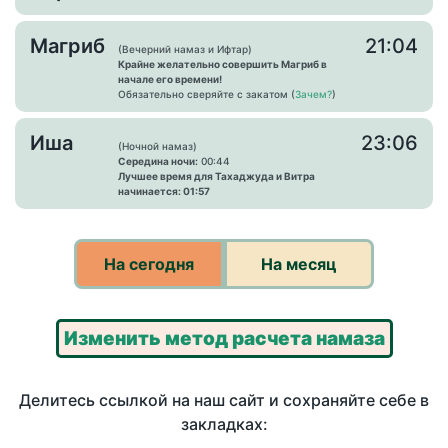
Магриб
21:04
(Вечерний намаз и Ифтар)
Крайне желательно совершить Магриб в
начале его времени!
Обязательно сверяйте с закатом (
Зачем?
)
Иша
23:06
(Ночной намаз)
Середина ночи:
00:44
Лучшее время для Тахаджуда и Витра
начинается: 01:57
На сегодня
На месяц
Изменить метод расчета намаза
Делитесь ссылкой на наш сайт и сохраняйте себе в
закладках: