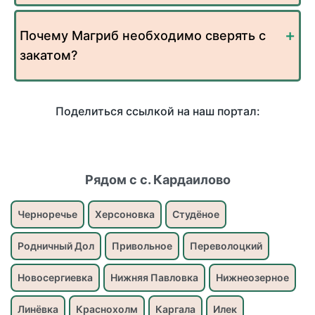
Почему Магриб необходимо сверять с
закатом?
Поделиться ссылкой на наш портал:
Рядом с с. Кардаилово
Черноречье
Херсоновка
Студёное
Родничный Дол
Привольное
Переволоцкий
Новосергиевка
Нижняя Павловка
Нижнеозерное
Линёвка
Краснохолм
Каргала
Илек