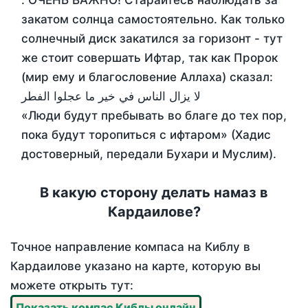
. ОЧЕНЬ ВАЖНО! Старайтесь наблюдать за
закатом солнца самостоятельно. Как только
солнечный диск закатился за горизонт - тут
же стоит совершать Ифтар, так как Пророк
(мир ему и благословение Аллаха) сказал:
لا يزال الناس في خير ما عجلوا الفطر
«Люди будут пребывать во благе до тех пор,
пока будут торопиться с ифтаром» (Хадис
достоверный, передали Бухари и Муслим).
В какую сторону делать намаз в
Кардаилове?
Точное направление компаса на Киблу в
Кардаилове указано на карте, которую вы
можете открыть тут:
Показать компас Киблы онлайн