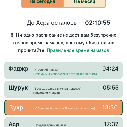
На сегодня
На месяц
До Асра осталось —
02:10:55
!!!
Ни одно расписание не даст вам безупречно
точное время намазов, поэтому обязательно
прочитайте:
Правильное время намазов
Фаджр
04:24
(Утренний намаз)
Почему мы используем этот метод расчета?
Шурук
05:55
(Восход солнца и конец Фаджра)
Намаз Духа: 06:16
Зухр
13:30
(Обеденный намаз и Джума по пятницам)
Аср
17:37
(Предвечерний намаз)