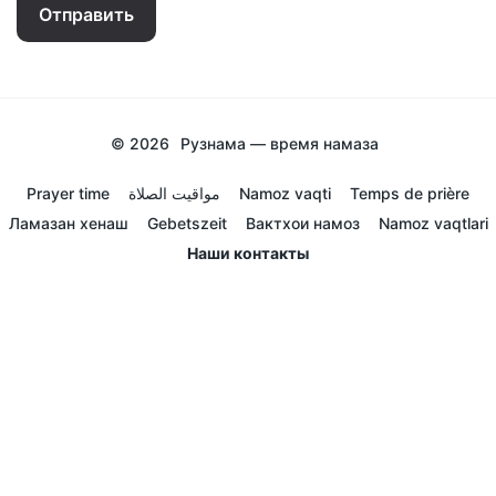
Отправить
© 2026
Рузнама — время намаза
Prayer time
مواقيت الصلاة
Namoz vaqti
Temps de prière
Ламазан хенаш
Gebetszeit
Вактхои намоз
Namoz vaqtlari
Наши контакты