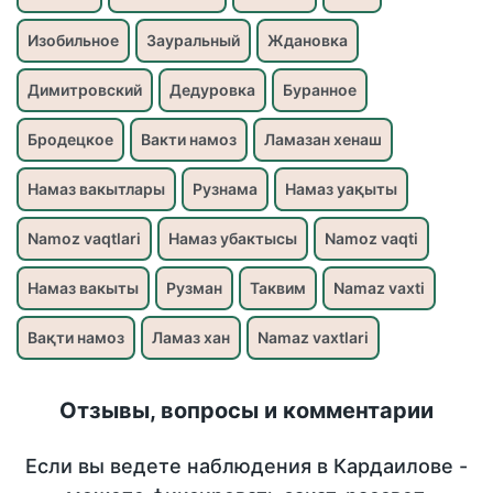
Изобильное
Зауральный
Ждановка
Димитровский
Дедуровка
Буранное
Бродецкое
Вакти намоз
Ламазан хенаш
Намаз вакытлары
Рузнама
Намаз уақыты
Namoz vaqtlari
Намаз убактысы
Namoz vaqti
Намаз вакыты
Рузман
Таквим
Namaz vaxti
Вақти намоз
Ламаз хан
Namaz vaxtlari
Отзывы, вопросы и комментарии
Если вы ведете наблюдения в Кардаилове -