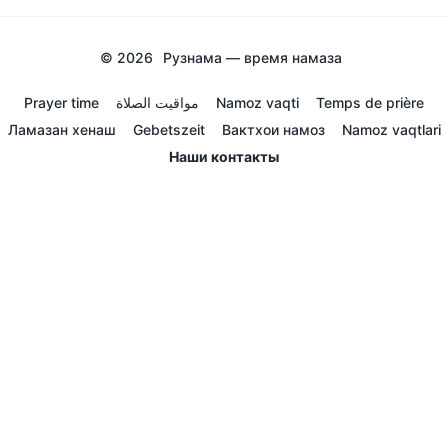
© 2026
Рузнама — время намаза
Prayer time
مواقيت الصلاة
Namoz vaqti
Temps de prière
Ламазан хенаш
Gebetszeit
Вактхои намоз
Namoz vaqtlari
Наши контакты