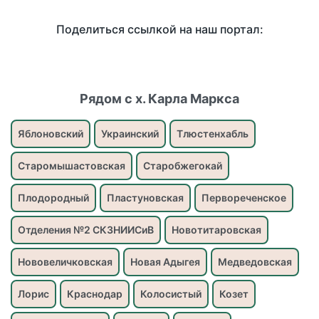
Поделиться ссылкой на наш портал:
Рядом с х. Карла Маркса
Яблоновский
Украинский
Тлюстенхабль
Старомышастовская
Старобжегокай
Плодородный
Пластуновская
Первореченское
Отделения №2 СКЗНИИСиВ
Новотитаровская
Нововеличковская
Новая Адыгея
Медведовская
Лорис
Краснодар
Колосистый
Козет