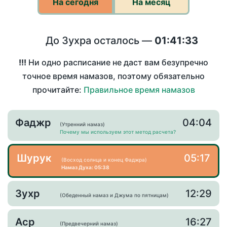
На сегодня
На месяц
До Зухра осталось —
01:41:33
!!!
Ни одно расписание не даст вам безупречно
точное время намазов, поэтому обязательно
прочитайте:
Правильное время намазов
Фаджр
04:04
(Утренний намаз)
Почему мы используем этот метод расчета?
Шурук
05:17
(Восход солнца и конец Фаджра)
Намаз Духа: 05:38
Зухр
12:29
(Обеденный намаз и Джума по пятницам)
Аср
16:27
(Предвечерний намаз)