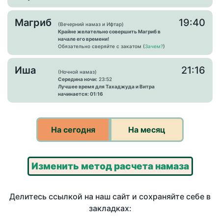
Магриб
19:40
(Вечерний намаз и Ифтар)
Крайне желательно совершить Магриб в
начале его времени!
Обязательно сверяйте с закатом (
Зачем?
)
Иша
21:16
(Ночной намаз)
Середина ночи:
23:52
Лучшее время для Тахаджуда и Витра
начинается: 01:16
На сегодня
На месяц
Изменить метод расчета намаза
Делитесь ссылкой на наш сайт и сохраняйте себе в
закладках: