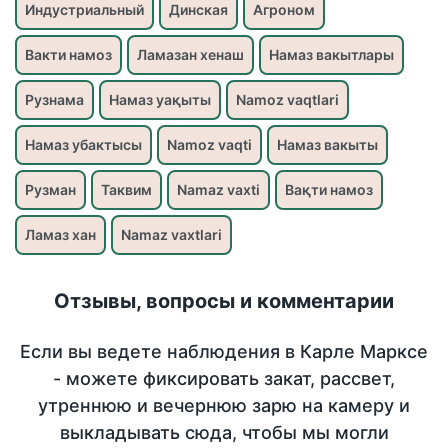
Индустриальный
Динская
Агроном
Вакти намоз
Ламазан хенаш
Намаз вакытлары
Рузнама
Намаз уақыты
Namoz vaqtlari
Намаз убактысы
Namoz vaqti
Намаз вакыты
Рузман
Таквим
Namaz vaxti
Вақти намоз
Ламаз хан
Namaz vaxtlari
Отзывы, вопросы и комментарии
Если вы ведете наблюдения в Карле Марксе
- можете фиксировать закат, рассвет,
утреннюю и вечернюю зарю на камеру и
выкладывать сюда, чтобы мы могли