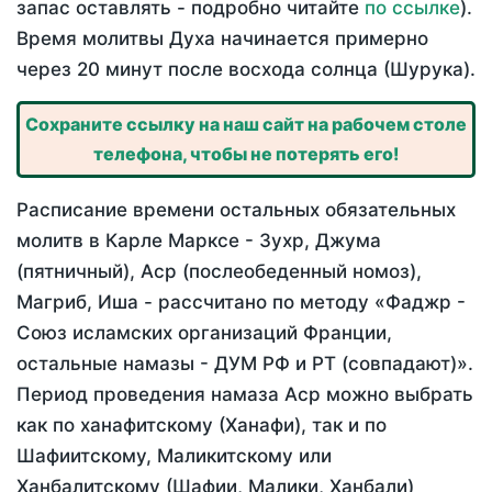
запас оставлять - подробно читайте
по ссылке
).
Время молитвы Духа начинается примерно
через 20 минут после восхода солнца (Шурука).
Сохраните ссылку на наш сайт на рабочем столе
телефона, чтобы не потерять его!
Расписание времени остальных обязательных
молитв в Карле Марксе - Зухр, Джума
(пятничный), Аср (послеобеденный номоз),
Магриб, Иша - рассчитано по методу «Фаджр -
Союз исламских организаций Франции,
остальные намазы - ДУМ РФ и РТ (совпадают)».
Период проведения намаза Аср можно выбрать
как по ханафитскому (Ханафи), так и по
Шафиитскому, Маликитскому или
Ханбалитскому (Шафии, Малики, Ханбали)