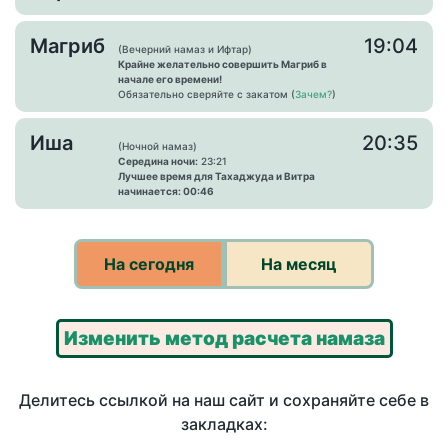
Магриб
19:04
(Вечерний намаз и Ифтар)
Крайне желательно совершить Магриб в
начале его времени!
Обязательно сверяйте с закатом (
Зачем?
)
Иша
20:35
(Ночной намаз)
Середина ночи:
23:21
Лучшее время для Тахаджуда и Витра
начинается: 00:46
На сегодня
На месяц
Изменить метод расчета намаза
Делитесь ссылкой на наш сайт и сохраняйте себе в
закладках: