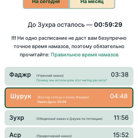
На сегодня
На месяц
До Зухра осталось —
00:59:28
!!!
Ни одно расписание не даст вам безупречно
точное время намазов, поэтому обязательно
прочитайте:
Правильное время намазов
Фаджр
03:38
(Утренний намаз)
Почему мы используем этот метод расчета?
Шурук
04:48
(Восход солнца и конец Фаджра)
Намаз Духа: 05:09
Зухр
11:56
(Обеденный намаз и Джума по пятницам)
Аср
15:52
(Предвечерний намаз)