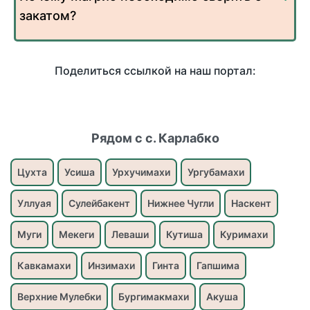
закатом?
Поделиться ссылкой на наш портал:
Рядом с с. Карлабко
Цухта
Усиша
Урхучимахи
Ургубамахи
Уллуая
Сулейбакент
Нижнее Чугли
Наскент
Муги
Мекеги
Леваши
Кутиша
Куримахи
Кавкамахи
Инзимахи
Гинта
Гапшима
Верхние Мулебки
Бургимакмахи
Акуша