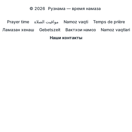
© 2026
Рузнама — время намаза
Prayer time
مواقيت الصلاة
Namoz vaqti
Temps de prière
Ламазан хенаш
Gebetszeit
Вактхои намоз
Namoz vaqtlari
Наши контакты