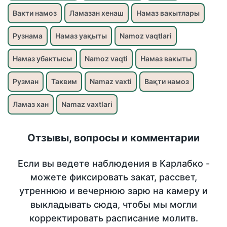
Вакти намоз
Ламазан хенаш
Намаз вакытлары
Рузнама
Намаз уақыты
Namoz vaqtlari
Намаз убактысы
Namoz vaqti
Намаз вакыты
Рузман
Таквим
Namaz vaxti
Вақти намоз
Ламаз хан
Namaz vaxtlari
Отзывы, вопросы и комментарии
Если вы ведете наблюдения в Карлабко -
можете фиксировать закат, рассвет,
утреннюю и вечернюю зарю на камеру и
выкладывать сюда, чтобы мы могли
корректировать расписание молитв.