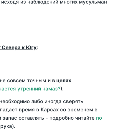
, исходя из наблюдений многих мусульман
т Севера к Югу
:
 не совсем точным и
в целях
нается утренний намаз?
).
необходимо либо иногда сверять
впадает время в Карсах со временем в
й запас оставлять - подробно читайте
по
рука).