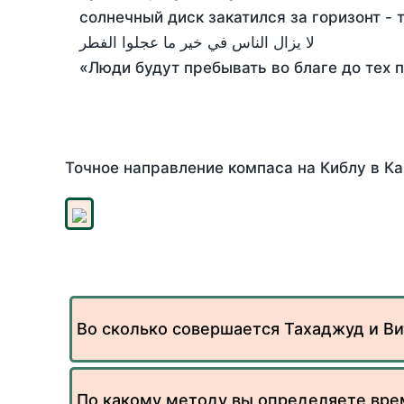
солнечный диск закатился за горизонт - 
لا يزال الناس في خير ما عجلوا الفطر
«Люди будут пребывать во благе до тех 
Точное направление компаса на Киблу в Ка
Во сколько совершается Тахаджуд и Ви
По какому методу вы определяете вре