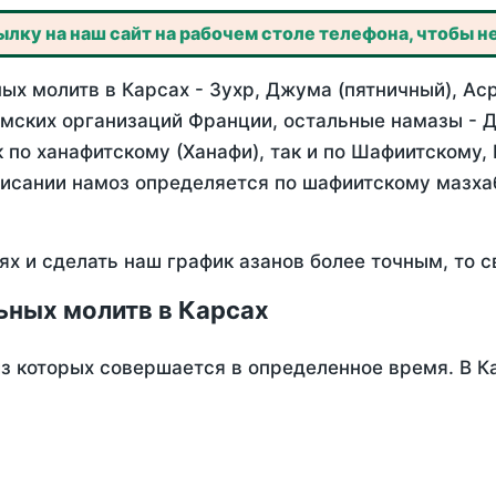
лку на наш сайт на рабочем столе телефона, чтобы не
х молитв в Карсах - Зухр, Джума (пятничный), Аср
мских организаций Франции, остальные намазы - Д
 по ханафитскому (Ханафи), так и по Шафиитскому,
писании намоз определяется по шафиитскому мазх
ях и сделать наш график азанов более точным, то с
ьных молитв в Карсах
из которых совершается в определенное время. В К