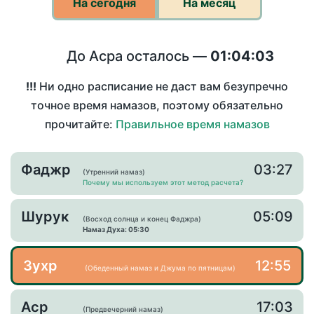
На сегодня
На месяц
До Асра осталось —
01:04:03
!!!
Ни одно расписание не даст вам безупречно
точное время намазов, поэтому обязательно
прочитайте:
Правильное время намазов
Фаджр
03:27
(Утренний намаз)
Почему мы используем этот метод расчета?
Шурук
05:09
(Восход солнца и конец Фаджра)
Намаз Духа: 05:30
Зухр
12:55
(Обеденный намаз и Джума по пятницам)
Аср
17:03
(Предвечерний намаз)