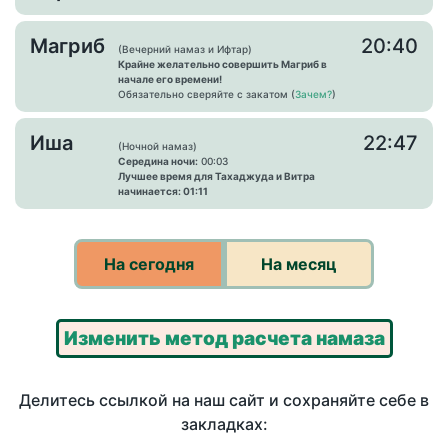
Магриб
20:40
(Вечерний намаз и Ифтар)
Крайне желательно совершить Магриб в
начале его времени!
Обязательно сверяйте с закатом (
Зачем?
)
Иша
22:47
(Ночной намаз)
Середина ночи:
00:03
Лучшее время для Тахаджуда и Витра
начинается: 01:11
На сегодня
На месяц
Изменить метод расчета намаза
Делитесь ссылкой на наш сайт и сохраняйте себе в
закладках: