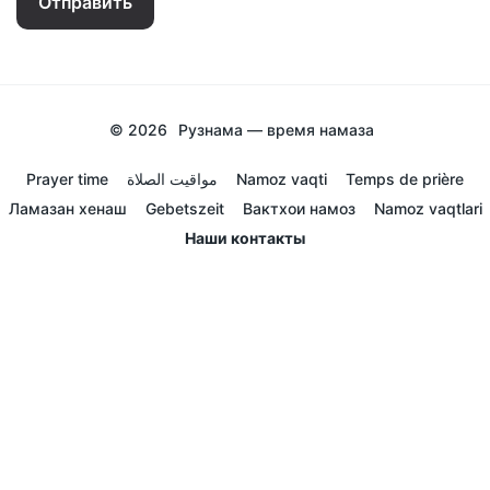
Отправить
© 2026
Рузнама — время намаза
Prayer time
مواقيت الصلاة
Namoz vaqti
Temps de prière
Ламазан хенаш
Gebetszeit
Вактхои намоз
Namoz vaqtlari
Наши контакты