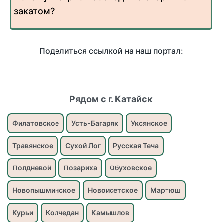
закатом?
Поделиться ссылкой на наш портал:
Рядом с г. Катайск
Филатовское
Усть-Багаряк
Уксянское
Травянское
Сухой Лог
Русская Теча
Полдневой
Позариха
Обуховское
Новопышминское
Новоисетское
Мартюш
Курьи
Колчедан
Камышлов