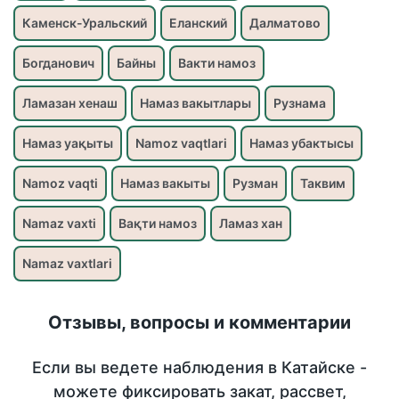
Каменск-Уральский
Еланский
Далматово
Богданович
Байны
Вакти намоз
Ламазан хенаш
Намаз вакытлары
Рузнама
Намаз уақыты
Namoz vaqtlari
Намаз убактысы
Namoz vaqti
Намаз вакыты
Рузман
Таквим
Namaz vaxti
Вақти намоз
Ламаз хан
Namaz vaxtlari
Отзывы, вопросы и комментарии
Если вы ведете наблюдения в Катайске -
можете фиксировать закат, рассвет,