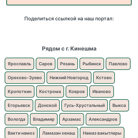
Поделиться ссылкой на наш портал:
Рядом с г. Кинешма
Ярославль
Саров
Рязань
Рыбинск
Павлово
Орехово-Зуево
Нижний Новгород
Кстово
Кропоткин
Кострома
Ковров
Иваново
Егорьевск
Донской
Гусь-Хрустальный
Выкса
Вологда
Владимир
Арзамас
Александров
Вакти намоз
Ламазан хенаш
Намаз вакытлары