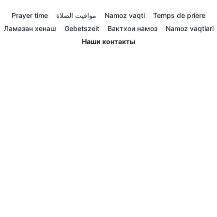
Prayer time
مواقيت الصلاة
Namoz vaqti
Temps de prière
Ламазан хенаш
Gebetszeit
Вактхои намоз
Namoz vaqtlari
Наши контакты