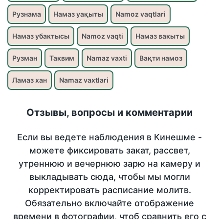
Рузнама
Намаз уақыты
Namoz vaqtlari
Намаз убактысы
Namoz vaqti
Намаз вакыты
Рузман
Таквим
Namaz vaxti
Вақти намоз
Ламаз хан
Namaz vaxtlari
Отзывы, вопросы и комментарии
Если вы ведете наблюдения в Кинешме -
можете фиксировать закат, рассвет,
утреннюю и вечернюю зарю на камеру и
выкладывать сюда, чтобы мы могли
корректировать расписание молитв.
Обязательно включайте отображение
времени в фотографии, чтоб сравнить его с