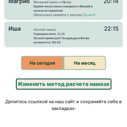
Магриб
20:14
(Вечерний намаз и Ифтар)
Крайне желательно совершить Магриб в
начале его времени!
Обязательно сверяйте с закатом (
Зачем?
)
Иша
22:15
(Ночной намаз)
Середина ночи:
23:28
Лучшее время для Тахаджуда и Витра
начинается: 00:33
На сегодня
На месяц
Изменить метод расчета намаза
Делитесь ссылкой на наш сайт и сохраняйте себе в
закладках: