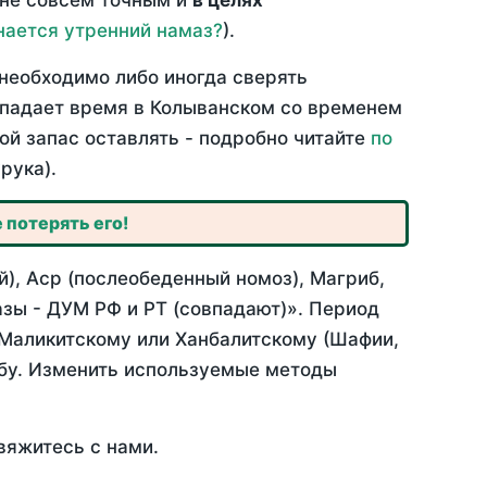
 не совсем точным и
в целях
нается утренний намаз?
).
необходимо либо иногда сверять
овпадает время в Колыванском со временем
ой запас оставлять - подробно читайте
по
рука).
 потерять его!
), Аср (послеобеденный номоз), Магриб,
зы - ДУМ РФ и РТ (совпадают)». Период
 Маликитскому или Ханбалитскому (Шафии,
абу. Изменить используемые методы
вяжитесь с нами.