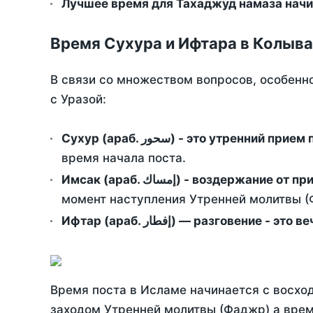
Лучшее время для Тахаджуд намаза начи
Время Сухура и Ифтара в Колыва
В связи со множеством вопросов, особенн
с Уразой:
Сухур (араб. سحور) - это утренний при
время начала поста.
Имсак (араб. إمساك) - возд
момент наступления Утренней молитвы (Ф
Ифтар (араб. إفطار) — разговение
Время поста в Исламе начинается с восход
заходом Утренней молитвы (Фаджр) а врем