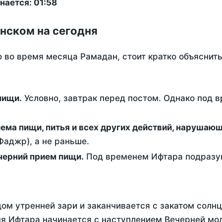
нается: 01:58
нском на сегодня
о во время месяца Рамадан, стоит кратко объясни
ем пищи.
Условно, завтрак перед постом. Однако под 
ержание от приема пищи, питья и всех других действий, наруша
аджр), а не раньше.
 - это вечерний прием пищи.
Под временем Ифтара подразум
ом утренней зари и заканчивается с закатом солнц
я Ифтара начинается с наступлением Вечерней мол