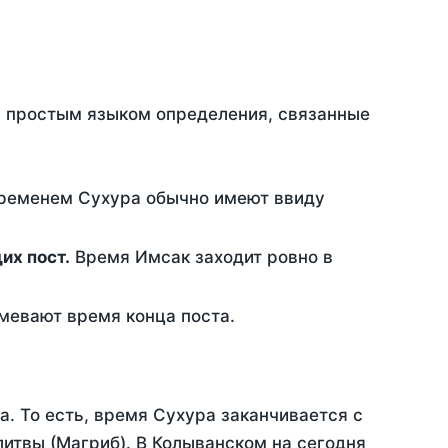
ть простым языком определения, связанные
временем Сухура обычно имеют ввиду
ющих пост.
Время Имсак заходит ровно в
евают время конца поста.
а. То есть, время Сухура заканчивается с
итвы (Магриб). В Колыванском на сегодня