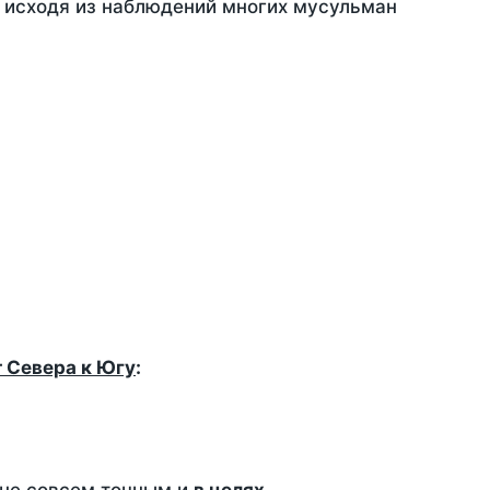
, исходя из наблюдений многих мусульман
т Севера к Югу
: