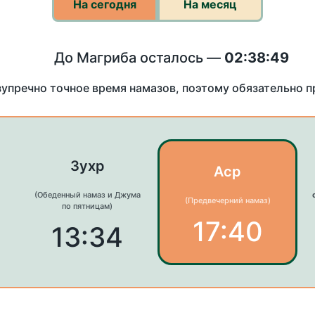
На сегодня
На месяц
До Магриба осталось —
02:38:49
зупречно точное время намазов, поэтому обязательно 
Зухр
Аср
(Обеденный намаз и Джума
(Предвечерний намаз)
по пятницам)
17:40
13:34