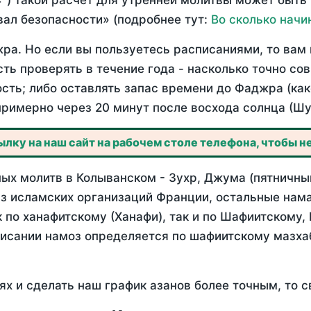
°) такой расчет для утренней молитвы может быть
ал безопасности» (подробнее тут:
Во сколько начи
ра. Но если вы пользуетесь расписаниями, то вам 
сть проверять в течение года - насколько точно с
ость; либо оставлять запас времени до Фаджра (как
примерно через 20 минут после восхода солнца (Шу
лку на наш сайт на рабочем столе телефона, чтобы не
ых молитв в Колыванском - Зухр, Джума (пятничный
з исламских организаций Франции, остальные нама
 по ханафитскому (Ханафи), так и по Шафиитскому,
писании намоз определяется по шафиитскому мазх
ях и сделать наш график азанов более точным, то с