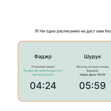
!!!
Ни одно расписание не даст вам бе
Фаджр
Шурук
(Утренний намаз)
(Восход солнца и конец
Почему мы используем этот
Фаджра)
метод расчета?
Намаз Духа: 06:20
04:24
05:59