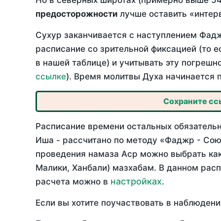
Но в северных широтах (примерно выше 54
предосторожности
лучше оставить «интерв
Сухур заканчивается с наступлением Фадж
расписание со зрительной фиксацией (то е
в нашей таблице) и учитывать эту погрешн
ссылке
). Время молитвы Духа начинается 
Сохраните ссы
Расписание времени остальных обязательн
Иша - рассчитано по методу «Фаджр - Сою
проведения намаза Аср можно выбрать как
Малики, Ханбали) мазхабам. В данном рас
настройках
расчета можно в
.
Если вы хотите поучаствовать в наблюдени