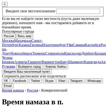
×
Введите свое местоположение
Если вы не найдете свою местность (пусть даже маленькую
деревню), напишите нам - мы постараемся добавить ее в
ближайшее время.
Популярные города
Россия
Весь мир
Москва
Махачкала
Санкт-
Петербург
Казань
Грозный
Екатеринбург
Уфа
Самара
Каспийск
Рос
на-
Дону
Новосибирск
Тюмень
Ставрополь
Краснодар
Дербент
Балаш
Челны
Бишкек
Алматы
Ташкент
Вашингтон
Баку
Шымкент
Караганда
Ак
Рузнама
Выберите город
Компас Киблы
Введите Ваш населенный пункт
Сохранить расписание или поделиться:
VK
Facebook
Twitter
Skype
Viber
Telegram
Whatsapp
Email
Время намаза
›
Россия
› Комарихинский
Время намаза в п.