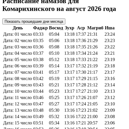
Расписание намазов для
Комарихинского на август 2026 года
Показать прошедшие дни месяца
День
Фаджр
Восход
Зухр
Аср
Магриб
Иша
Дата: 01 число
03:33
05:04
13:18
17:37
21:31
23:24
Дата: 02 число
03:35
05:06
13:18
17:36
21:29
23:23
Дата: 03 число
03:36
05:08
13:18
17:35
21:26
23:22
Дата: 04 число
03:37
05:10
13:18
17:34
21:24
23:21
Дата: 05 число
03:38
05:12
13:18
17:33
21:22
23:19
Дата: 06 число
03:39
05:14
13:17
17:32
21:19
23:18
Дата: 07 число
03:41
05:17
13:17
17:30
21:17
23:17
Дата: 08 число
03:42
05:19
13:17
17:29
21:15
23:16
Дата: 09 число
03:43
05:21
13:17
17:28
21:12
23:14
Дата: 10 число
03:44
05:23
13:17
17:27
21:10
23:13
Дата: 11 число
03:46
05:25
13:17
17:26
21:07
23:12
Дата: 12 число
03:47
05:27
13:17
17:24
21:05
23:10
Дата: 13 число
03:48
05:30
13:16
17:23
21:02
23:09
Дата: 14 число
03:49
05:32
13:16
17:22
21:00
23:08
Дата: 15 число
03:51
05:34
13:16
17:21
20:57
23:06