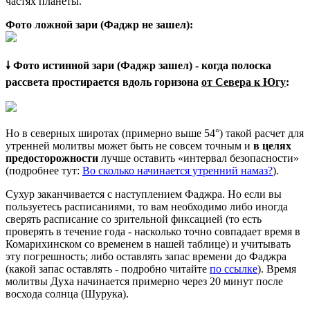
частях планеты.
Фото ложной зари (Фаджр не зашел):
🠗 Фото истинной зари (Фаджр зашел) - когда полоска
рассвета простирается вдоль горизона
от Севера к Югу
:
Но в северных широтах (примерно выше 54°) такой расчет для
утренней молитвы может быть не совсем точным и
в целях
предосторожности
лучше оставить «интервал безопасности»
(подробнее тут:
Во сколько начинается утренний намаз?
).
Сухур заканчивается с наступлением Фаджра. Но если вы
пользуетесь расписаниями, то вам необходимо либо иногда
сверять расписание со зрительной фиксацией (то есть
проверять в течение года - насколько точно совпадает время в
Комарихинском со временем в нашей таблице) и учитывать
эту погрешность; либо оставлять запас времени до Фаджра
(какой запас оставлять - подробно читайте
по ссылке
). Время
молитвы Духа начинается примерно через 20 минут после
восхода солнца (Шурука).