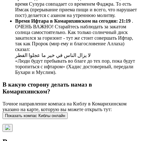
время Сухура совпадает со временем Фаджра. То есть
Имсак (прерывание приема пищи и всего, что нарушает
пост) делается с азаном на утреннюю молитву.
Время Ифтара в Комарихинском на сегодня:
21:19
.
ОЧЕНЬ ВАЖНО! Старайтесь наблюдать за закатом
солнца самостоятельно. Как только солнечный диск
закатился за горизонт - тут же стоит совершать Ифтар,
так как Пророк (мир ему и благословение Аллаха)
сказал:
لا يزال الناس في خير ما عجلوا الفطر
«Люди будут пребывать во благе до тех пор, пока будут
торопиться с ифтаром» (Хадис достоверный, передали
Бухари и Муслим).
В какую сторону делать намаз в
Комарихинском?
Точное направление компаса на Киблу в Комарихинском
указано на карте, которую вы можете открыть тут:
Показать компас Киблы онлайн