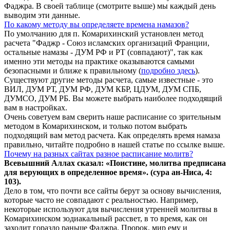
Фаджра. В своей таблице (смотрите выше) мы каждый день
выводим эти данные.
По какому методу вы определяете времена намазов?
По умолчанию для п. Комарихинский установлен метод
расчета "Фаджр - Союз исламских организаций Франции,
остальные намазы - ДУМ РФ и РТ (совпадают)", так как
именно эти методы на практике оказываются самыми
безопасными и ближе к правильному (
подробно здесь
).
Существуют другие методы расчета, самые известные - это
ВИЛ, ДУМ РТ, ДУМ РФ, ДУМ КБР, ЦДУМ, ДУМ СПБ,
ДУМСО, ДУМ РБ. Вы можете выбрать наиболее подходящий
вам в настройках.
Очень советуем вам сверить наше расписание со зрительным
методом в Комарихинском, и только потом выбрать
подходящий вам метод расчета. Как определять время намаза
правильно, читайте подробно в нашей статье по ссылке выше.
Почему на разных сайтах разное расписание молитв?
Всевышний Аллах сказал: «Поистине, молитва предписана
для верующих в
определенное
время». (сура ан-Ниса, 4:
103).
Дело в том, что почти все сайты берут за основу вычисления,
которые часто не совпадают с реальностью. Например,
некоторые используют для вычисления утренней молитвы в
Комарихинском зодиакальный рассвет, в то время, как он
заходит гораздо раньше Фаджра. Пророк, мир ему и