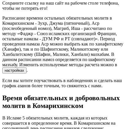
Сохраните ссылку на наш сайт на рабочем столе телефона,
чтобы не потерять его!
Расписание времени остальных обязательных молитв в
Комарихинском - Зухр, Джума (пятничный), Аср
(послеобеденный номоз), Магриб, Иша - рассчитано по
методу «Фаджр - Союз исламских организаций Франции,
остальные намазы - ДУМ РФ и РТ (совпадают)». Период
проведения намаза Аср можно выбрать как по ханафитскому
(Ханафи), так и по Шафиитскому, Маликитскому или
Ханбалитскому (Шафии, Малики, Ханбали) мазхабам. В
данном расписании намоз определяется по шафиитскому
мазхабу. Изменить используемые методы расчета можно в
.
настройках
Если вы хотите поучаствовать в наблюдениях и сделать наш
график азанов более точным, то свяжитесь с нами.
Время обязательных и добровольных
молитв в Комарихинском
В Исламе 5 обязательных молитв, каждая из которых
совершается в определенное время. В Комарихинском на
сегодняшний день расписание намазов следующее: