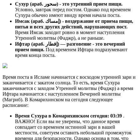
Сухур (араб. سحور) - это утренний прием пищи.
Условно, завтрак перед постом. Однако под временем
Сухура обычно имеют ввиду время начала поста.
Имсак (араб. إمساك) - воздержание от приема пищи,
питья и всех других действий, нарушающих пост.
Время Имсак заходит ровно в момент наступления
Утренней молитвы (Фаджр), а не раньше.
Ифтар (араб. إفطار) — разговение - это вечерний
прием пищи.
Под временем Ифтара подразумевают
время конца поста.
Время поста в Исламе начинается с восходом утренней зари и
заканчивается с закатом солнца. То есть, время Сухура
заканчивается с заходом Утренней молитвы (Фаджр) а время
Ифтара начинается с наступлением Вечерней молитвы
(Магриб). В Комарихинском на сегодня следующее
расписание:
Время Сухура в Комарихинском сегодня:
03:39
.
ВАЖНО! Если вы не уверены, что данное время
совпадает со временем истинной зари в вашей
местности, советуем оставить небольшой промежуток
времени для безопасности. Однако основа в том, что