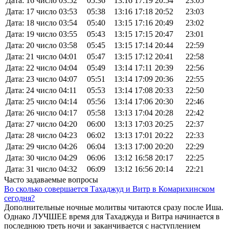
Дата: 16 число
03:52
05:36
13:16
17:19
20:54
23:05
Дата: 17 число
03:53
05:38
13:16
17:18
20:52
23:03
Дата: 18 число
03:54
05:40
13:15
17:16
20:49
23:02
Дата: 19 число
03:55
05:43
13:15
17:15
20:47
23:01
Дата: 20 число
03:58
05:45
13:15
17:14
20:44
22:59
Дата: 21 число
04:01
05:47
13:15
17:12
20:41
22:58
Дата: 22 число
04:04
05:49
13:14
17:11
20:39
22:56
Дата: 23 число
04:07
05:51
13:14
17:09
20:36
22:55
Дата: 24 число
04:11
05:53
13:14
17:08
20:33
22:50
Дата: 25 число
04:14
05:56
13:14
17:06
20:30
22:46
Дата: 26 число
04:17
05:58
13:13
17:04
20:28
22:42
Дата: 27 число
04:20
06:00
13:13
17:03
20:25
22:37
Дата: 28 число
04:23
06:02
13:13
17:01
20:22
22:33
Дата: 29 число
04:26
06:04
13:13
17:00
20:20
22:29
Дата: 30 число
04:29
06:06
13:12
16:58
20:17
22:25
Дата: 31 число
04:32
06:09
13:12
16:56
20:14
22:21
Часто задаваемые вопросы
Во сколько совершается Тахаджуд и Витр в Комарихинском
сегодня?
Дополнительные ночные молитвы читаются сразу после Иша.
Однако ЛУЧШЕЕ время для Тахаджуда и Витра начинается в
последнюю треть ночи и заканчивается с наступлением