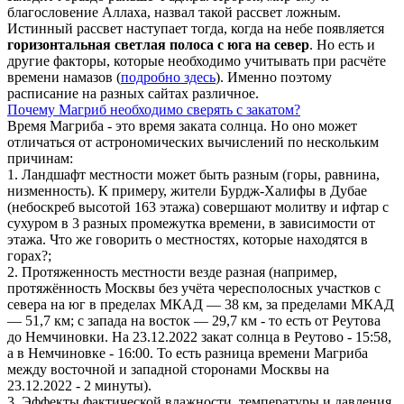
благословение Аллаха, назвал такой рассвет ложным.
Истинный рассвет наступает тогда, когда на небе появляется
горизонтальная светлая полоса с юга на север
. Но есть и
другие факторы, которые необходимо учитывать при расчёте
времени намазов (
подробно здесь
). Именно поэтому
расписание на разных сайтах различное.
Почему Магриб необходимо сверять с закатом?
Время Магриба - это время заката солнца. Но оно может
отличаться от астрономических вычислений по нескольким
причинам:
1. Ландшафт местности может быть разным (горы, равнина,
низменность). К примеру, жители Бурдж-Халифы в Дубае
(небоскреб высотой 163 этажа) совершают молитву и ифтар с
сухуром в 3 разных промежутка времени, в зависимости от
этажа. Что же говорить о местностях, которые находятся в
горах?;
2. Протяженность местности везде разная (например,
протяжённость Москвы без учёта чересполосных участков с
севера на юг в пределах МКАД — 38 км, за пределами МКАД
— 51,7 км; с запада на восток — 29,7 км - то есть от Реутова
до Немчиновки. На 23.12.2022 закат солнца в Реутово - 15:58,
а в Немчиновке - 16:00. То есть разница времени Магриба
между восточной и западной сторонами Москвы на
23.12.2022 - 2 минуты).
3. Эффекты фактической влажности, температуры и давления