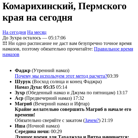
Комарихинский, Пермского
края на сегодня
На сегодня
На месяц
До Зухра осталось —
05:17:06
!!!
Ни одно расписание не даст вам безупречно точное время
намазов, поэтому обязательно прочитайте:
Правильное время
намазов
Фаджр
(Утренний намаз)
Почему мы используем этот метод расчета?
03:39
Шурук
(Восход солнца и конец Фаджра)
Намаз Духа: 05:35
05:14
Зухр
(Обеденный намаз и Джума по пятницам)
13:17
Аср
(Предвечерний намаз)
17:32
Магриб
(Вечерний намаз и Ифтар)
Крайне желательно совершить Магриб в начале его
времени!
Обязательно сверяйте с закатом (
Зачем?
)
21:19
Иша
(Ночной намаз)
Середина ночи:
00:29
Лучшее время для Тахаджуда и Витра начинается: