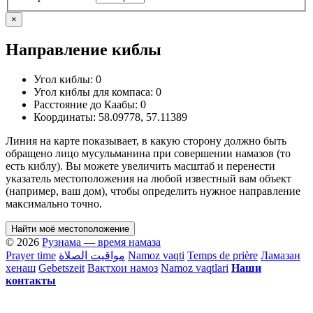
×
Направление киблы
Угол киблы:
0
Угол киблы для компаса:
0
Расстояние до Каабы:
0
Координаты:
58.09778
,
57.11389
Линия на карте показывает, в какую сторону должно быть
обращено лицо мусульманина при совершении намазов (то
есть киблу). Вы можете увеличить масштаб и перенести
указатель местоположения на любой известный вам объект
(например, ваш дом), чтобы определить нужное направление
максимально точно.
Найти моё местоположение
© 2026
Рузнама — время намаза
Prayer time
مواقيت الصلاة
Namoz vaqti
Temps de prière
Ламазан
хенаш
Gebetszeit
Вактхои намоз
Namoz vaqtlari
Наши
контакты