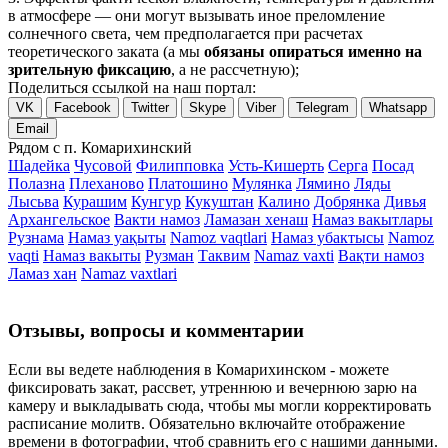
в атмосфере — они могут вызывать иное преломление
солнечного света, чем предполагается при расчетах
теоретического заката (а мы
обязаны опираться именно на
зрительную фиксацию
, а не рассчетную);
Поделиться ссылкой на наш портал:
VK
Facebook
Twitter
Skype
Viber
Telegram
Whatsapp
Email
Рядом с п. Комарихинский
Шадейка
Чусовой
Филипповка
Усть-Кишерть
Серга
Посад
Полазна
Плеханово
Платошино
Мулянка
Лямино
Ляды
Лысьва
Курашим
Кунгур
Кукуштан
Калино
Добрянка
Дивья
Архангельское
Вакти намоз
Ламазан хенаш
Намаз вакытлары
Рузнама
Намаз уақыты
Namoz vaqtlari
Намаз убактысы
Namoz
vaqti
Намаз вакыты
Рузман
Таквим
Namaz vaxti
Вақти намоз
Ламаз хан
Namaz vaxtlari
Отзывы, вопросы и комментарии
Если вы ведете наблюдения в Комарихинском - можете
фиксировать закат, рассвет, утреннюю и вечернюю зарю на
камеру и выкладывать сюда, чтобы мы могли корректировать
расписание молитв. Обязательно включайте отображение
времени в фотографии, чтоб сравнить его с нашими данными.