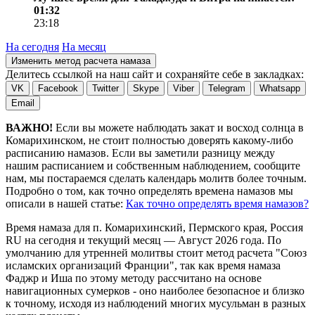
01:32
23:18
На сегодня
На месяц
Изменить метод расчета намаза
Делитесь ссылкой на наш сайт и сохраняйте себе в закладках:
VK
Facebook
Twitter
Skype
Viber
Telegram
Whatsapp
Email
ВАЖНО!
Если вы можете наблюдать закат и восход солнца в
Комарихинском, не стоит полностью доверять какому-либо
расписанию намазов. Если вы заметили разницу между
нашим расписанием и собственным наблюдением, сообщите
нам, мы постараемся сделать календарь молитв более точным.
Подробно о том, как точно определять времена намазов мы
описали в нашей статье:
Как точно определять время намазов?
Время намаза для п. Комарихинский, Пермского края, Россия
RU
на
сегодня
и текущий месяц —
Август 2026 года
. По
умолчанию для утренней молитвы стоит метод расчета "Союз
исламских организаций Франции", так как время намаза
Фаджр и Иша по этому методу рассчитано на основе
навигационных сумерков - оно наиболее безопасное и близко
к точному, исходя из наблюдений многих мусульман в разных