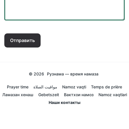
Отправить
© 2026
Рузнама — время намаза
Prayer time
مواقيت الصلاة
Namoz vaqti
Temps de prière
Ламазан хенаш
Gebetszeit
Вактхои намоз
Namoz vaqtlari
Наши контакты