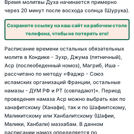
Время молитвы Духа начинается примерно
через 20 минут после восхода солнца (Шурука).
Сохраните ссылку на наш сайт на рабочем столе
телефона, чтобы не потерять его!
Расписание времени остальных обязательных
молитв в Кондике - Зухр, Джума (пятничный),
Аср (послеобеденный номоз), Магриб, Иша -
рассчитано по методу «Фаджр - Союз
исламских организаций Франции, остальные
намазы - ДУМ РФ и РТ (совпадают)». Период
проведения намаза Аср можно выбрать как по
ханафитскому (Ханафи), так и по Шафиитскому,
Маликитскому или Ханбалитскому (Шафии,
Малики, Ханбали) мазхабам. В данном
расписании намоз определяется по