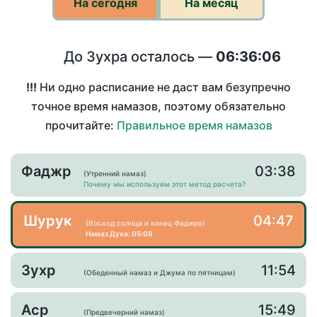
На сегодня
На месяц
До Зухра осталось —
06:36:06
!!!
Ни одно расписание не даст вам безупречно
точное время намазов, поэтому обязательно
прочитайте:
Правильное время намазов
Фаджр
03:38
(Утренний намаз)
Почему мы используем этот метод расчета?
Шурук
04:47
(Восход солнца и конец Фаджра)
Намаз Духа: 05:08
Зухр
11:54
(Обеденный намаз и Джума по пятницам)
Аср
15:49
(Предвечерний намаз)