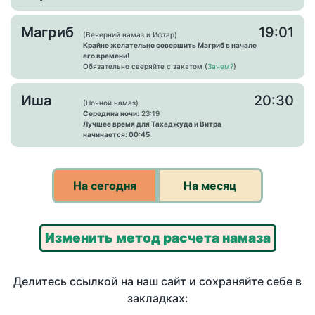
Магриб
19:01
(Вечерний намаз и Ифтар)
Крайне желательно совершить Магриб в начале
его времени!
Обязательно сверяйте с закатом (
Зачем?
)
Иша
20:30
(Ночной намаз)
Середина ночи:
23:19
Лучшее время для Тахаджуда и Витра
начинается: 00:45
На сегодня
На месяц
Изменить метод расчета намаза
Делитесь ссылкой на наш сайт и сохраняйте себе в
закладках: