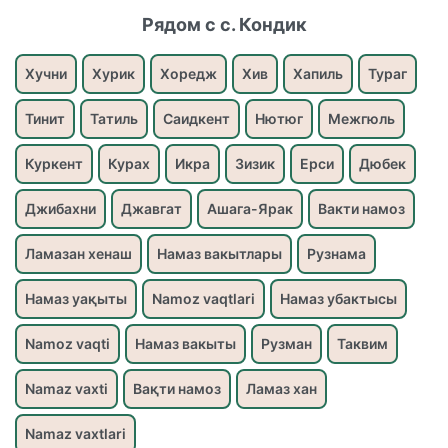
Рядом с с. Кондик
Хучни
Хурик
Хоредж
Хив
Хапиль
Тураг
Тинит
Татиль
Саидкент
Нютюг
Межгюль
Куркент
Курах
Икра
Зизик
Ерси
Дюбек
Джибахни
Джавгат
Ашага-Ярак
Вакти намоз
Ламазан хенаш
Намаз вакытлары
Рузнама
Намаз уақыты
Namoz vaqtlari
Намаз убактысы
Namoz vaqti
Намаз вакыты
Рузман
Таквим
Namaz vaxti
Вақти намоз
Ламаз хан
Namaz vaxtlari