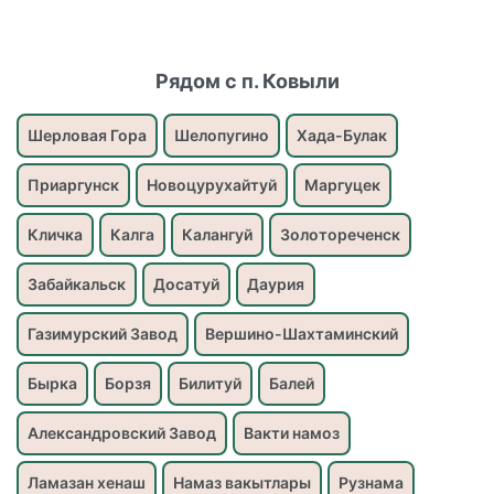
Рядом с п. Ковыли
Шерловая Гора
Шелопугино
Хада-Булак
Приаргунск
Новоцурухайтуй
Маргуцек
Кличка
Калга
Калангуй
Золотореченск
Забайкальск
Досатуй
Даурия
Газимурский Завод
Вершино-Шахтаминский
Бырка
Борзя
Билитуй
Балей
Александровский Завод
Вакти намоз
Ламазан хенаш
Намаз вакытлары
Рузнама