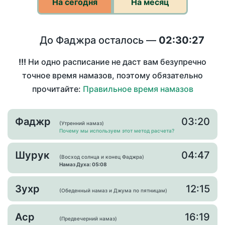
На сегодня
На месяц
До Фаджра осталось —
02:30:27
!!!
Ни одно расписание не даст вам безупречно
точное время намазов, поэтому обязательно
прочитайте:
Правильное время намазов
Фаджр
03:20
(Утренний намаз)
Почему мы используем этот метод расчета?
Шурук
04:47
(Восход солнца и конец Фаджра)
Намаз Духа: 05:08
Зухр
12:15
(Обеденный намаз и Джума по пятницам)
Аср
16:19
(Предвечерний намаз)