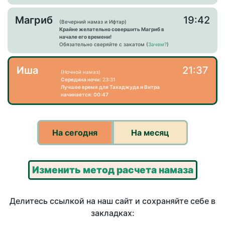
Магриб
19:42
(Вечерний намаз и Ифтар)
Крайне желательно совершить Магриб в
начале его времени!
Обязательно сверяйте с закатом (
Зачем?
)
Иша
21:37
(Ночной намаз)
Середина ночи:
23:31
Лучшее время для Тахаджуда и Витра
начинается: 00:47
На сегодня
На месяц
Изменить метод расчета намаза
Делитесь ссылкой на наш сайт и сохраняйте себе в
закладках: