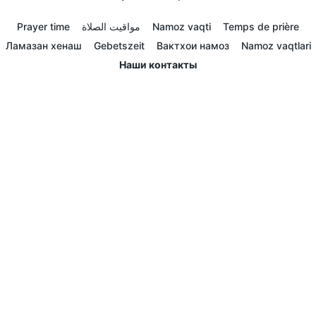
Prayer time
مواقيت الصلاة
Namoz vaqti
Temps de prière
Ламазан хенаш
Gebetszeit
Вактхои намоз
Namoz vaqtlari
Наши контакты