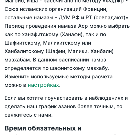
Магриб, Иша - рассчитано по методу «Фаджр -
Союз исламских организаций Франции,
остальные намазы - ДУМ РФ и РТ (совпадают)».
Период проведения намаза Аср можно выбрать
как по ханафитскому (Ханафи), так и по
Шафиитскому, Маликитскому или
Ханбалитскому (Шафии, Малики, Ханбали)
мазхабам. В данном расписании намоз
определяется по шафиитскому мазхабу.
Изменить используемые методы расчета
настройках
можно в
.
Если вы хотите поучаствовать в наблюдениях и
сделать наш график азанов более точным, то
свяжитесь с нами.
Время обязательных и