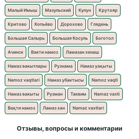
Малый Имыш
Мазульский
Кулун
Крутояр
Критово
Копьёво
Дорохово
Глядень
Большая Салырь
Большая Косуль
Боготол
Ачинск
Вакти намоз
Ламазан хенаш
Намаз вакытлары
Рузнама
Намаз уақыты
Namoz vaqtlari
Намаз убактысы
Namoz vaqti
Намаз вакыты
Рузман
Таквим
Namaz vaxti
Вақти намоз
Ламаз хан
Namaz vaxtlari
Отзывы, вопросы и комментарии