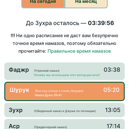
На сегодня
На месяц
До Зухра осталось —
03:39:56
!!!
Ни одно расписание не даст вам безупречно
точное время намазов, поэтому обязательно
прочитайте:
Правильное время намазов
Фаджр
03:38
(Утренний намаз)
Почему мы используем этот метод расчета?
Шурук
05:20
(Восход солнца и конец Фаджра)
Намаз Духа: 05:41
Зухр
13:05
(Обеденный намаз и Джума по пятницам)
Аср
17:14
(Предвечерний намаз)