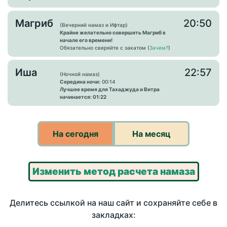
Магриб
20:50
(Вечерний намаз и Ифтар)
Крайне желательно совершить Магриб в
начале его времени!
Обязательно сверяйте с закатом (
Зачем?
)
Иша
22:57
(Ночной намаз)
Середина ночи:
00:14
Лучшее время для Тахаджуда и Витра
начинается: 01:22
На сегодня
На месяц
Изменить метод расчета намаза
Делитесь ссылкой на наш сайт и сохраняйте себе в
закладках: