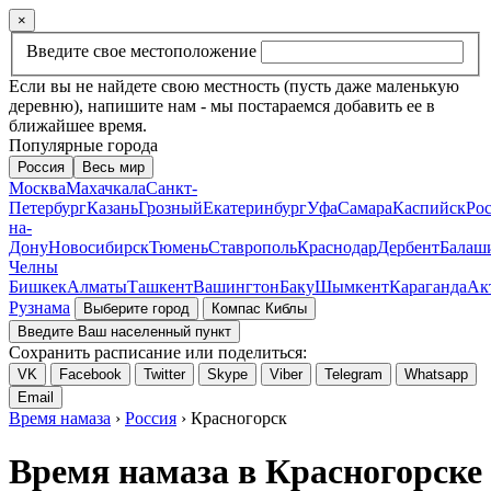
×
Введите свое местоположение
Если вы не найдете свою местность (пусть даже маленькую
деревню), напишите нам - мы постараемся добавить ее в
ближайшее время.
Популярные города
Россия
Весь мир
Москва
Махачкала
Санкт-
Петербург
Казань
Грозный
Екатеринбург
Уфа
Самара
Каспийск
Рос
на-
Дону
Новосибирск
Тюмень
Ставрополь
Краснодар
Дербент
Балаш
Челны
Бишкек
Алматы
Ташкент
Вашингтон
Баку
Шымкент
Караганда
Ак
Рузнама
Выберите город
Компас Киблы
Введите Ваш населенный пункт
Сохранить расписание или поделиться:
VK
Facebook
Twitter
Skype
Viber
Telegram
Whatsapp
Email
Время намаза
›
Россия
› Красногорск
Время намаза в Красногорске