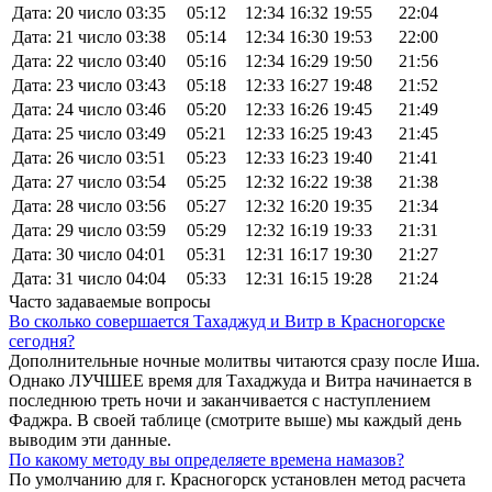
Дата: 20 число
03:35
05:12
12:34
16:32
19:55
22:04
Дата: 21 число
03:38
05:14
12:34
16:30
19:53
22:00
Дата: 22 число
03:40
05:16
12:34
16:29
19:50
21:56
Дата: 23 число
03:43
05:18
12:33
16:27
19:48
21:52
Дата: 24 число
03:46
05:20
12:33
16:26
19:45
21:49
Дата: 25 число
03:49
05:21
12:33
16:25
19:43
21:45
Дата: 26 число
03:51
05:23
12:33
16:23
19:40
21:41
Дата: 27 число
03:54
05:25
12:32
16:22
19:38
21:38
Дата: 28 число
03:56
05:27
12:32
16:20
19:35
21:34
Дата: 29 число
03:59
05:29
12:32
16:19
19:33
21:31
Дата: 30 число
04:01
05:31
12:31
16:17
19:30
21:27
Дата: 31 число
04:04
05:33
12:31
16:15
19:28
21:24
Часто задаваемые вопросы
Во сколько совершается Тахаджуд и Витр в Красногорске
сегодня?
Дополнительные ночные молитвы читаются сразу после Иша.
Однако ЛУЧШЕЕ время для Тахаджуда и Витра начинается в
последнюю треть ночи и заканчивается с наступлением
Фаджра. В своей таблице (смотрите выше) мы каждый день
выводим эти данные.
По какому методу вы определяете времена намазов?
По умолчанию для г. Красногорск установлен метод расчета