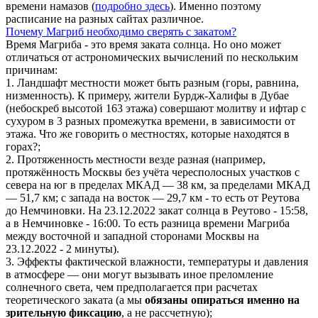
времени намазов (
подробно здесь
). Именно поэтому
расписание на разных сайтах различное.
Почему Магриб необходимо сверять с закатом?
Время Магриба - это время заката солнца. Но оно может
отличаться от астрономических вычислений по нескольким
причинам:
1. Ландшафт местности может быть разным (горы, равнина,
низменность). К примеру, жители Бурдж-Халифы в Дубае
(небоскреб высотой 163 этажа) совершают молитву и ифтар с
сухуром в 3 разных промежутка времени, в зависимости от
этажа. Что же говорить о местностях, которые находятся в
горах?;
2. Протяженность местности везде разная (например,
протяжённость Москвы без учёта чересполосных участков с
севера на юг в пределах МКАД — 38 км, за пределами МКАД
— 51,7 км; с запада на восток — 29,7 км - то есть от Реутова
до Немчиновки. На 23.12.2022 закат солнца в Реутово - 15:58,
а в Немчиновке - 16:00. То есть разница времени Магриба
между восточной и западной сторонами Москвы на
23.12.2022 - 2 минуты).
3. Эффекты фактической влажности, температуры и давления
в атмосфере — они могут вызывать иное преломление
солнечного света, чем предполагается при расчетах
теоретического заката (а мы
обязаны опираться именно на
зрительную фиксацию
, а не рассчетную);