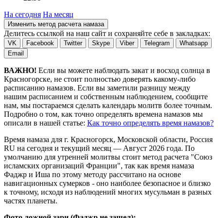
На сегодня
На месяц
Изменить метод расчета намаза
Делитесь ссылкой на наш сайт и сохраняйте себе в закладках:
VK
Facebook
Twitter
Skype
Viber
Telegram
Whatsapp
Email
ВАЖНО!
Если вы можете наблюдать закат и восход солнца в
Красногорске, не стоит полностью доверять какому-либо
расписанию намазов. Если вы заметили разницу между
нашим расписанием и собственным наблюдением, сообщите
нам, мы постараемся сделать календарь молитв более точным.
Подробно о том, как точно определять времена намазов мы
описали в нашей статье:
Как точно определять время намазов?
Время намаза для г. Красногорск, Московской области, Россия
RU
на
сегодня
и текущий месяц —
Август 2026 года
. По
умолчанию для утренней молитвы стоит метод расчета "Союз
исламских организаций Франции", так как время намаза
Фаджр и Иша по этому методу рассчитано на основе
навигационных сумерков - оно наиболее безопасное и близко
к точному, исходя из наблюдений многих мусульман в разных
частях планеты.
Фото ложной зари (Фаджр не зашел):