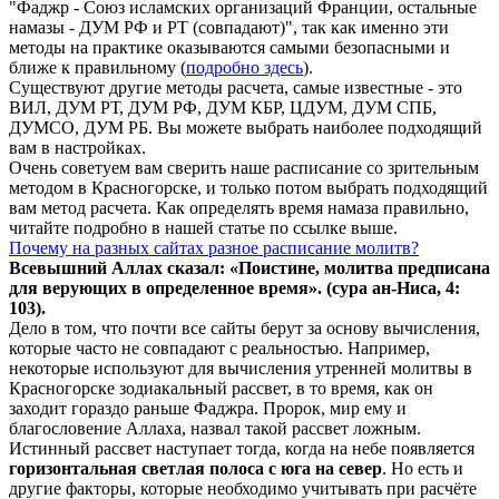
"Фаджр - Союз исламских организаций Франции, остальные
намазы - ДУМ РФ и РТ (совпадают)", так как именно эти
методы на практике оказываются самыми безопасными и
ближе к правильному (
подробно здесь
).
Существуют другие методы расчета, самые известные - это
ВИЛ, ДУМ РТ, ДУМ РФ, ДУМ КБР, ЦДУМ, ДУМ СПБ,
ДУМСО, ДУМ РБ. Вы можете выбрать наиболее подходящий
вам в настройках.
Очень советуем вам сверить наше расписание со зрительным
методом в Красногорске, и только потом выбрать подходящий
вам метод расчета. Как определять время намаза правильно,
читайте подробно в нашей статье по ссылке выше.
Почему на разных сайтах разное расписание молитв?
Всевышний Аллах сказал: «Поистине, молитва предписана
для верующих в
определенное
время». (сура ан-Ниса, 4:
103).
Дело в том, что почти все сайты берут за основу вычисления,
которые часто не совпадают с реальностью. Например,
некоторые используют для вычисления утренней молитвы в
Красногорске зодиакальный рассвет, в то время, как он
заходит гораздо раньше Фаджра. Пророк, мир ему и
благословение Аллаха, назвал такой рассвет ложным.
Истинный рассвет наступает тогда, когда на небе появляется
горизонтальная светлая полоса с юга на север
. Но есть и
другие факторы, которые необходимо учитывать при расчёте