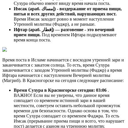
Сухура обычно имеют ввиду время начала поста.
Имсак (араб. إمساك) - воздержание от приема пищи,
питья и всех других действий, нарушающих пост.
Время Имсак заходит ровно в момент наступления
Утренней молитвы (Фаджр), а не раньше.
Ифтар (араб. إفطار) — разговение - это вечерний
прием пищи.
Под временем Ифтара подразумевают
время конца поста.
Время поста в Исламе начинается с восходом утренней зари и
заканчивается с закатом солнца. То есть, время Сухура
заканчивается с заходом Утренней молитвы (Фаджр) а время
Ифтара начинается с наступлением Вечерней молитвы
(Магриб). В Красногорске на сегодня следующее расписание:
Время Сухура в Красногорске сегодня:
03:06
.
ВАЖНО! Если вы не уверены, что данное время
совпадает со временем истинной зари в вашей
местности, советуем оставить небольшой промежуток
времени для безопасности. Однако основа в том, что
время Сухура совпадает со временем Фаджра. То есть
Имсак (прерывание приема пищи и всего, что нарушает
пост) делается с азаном на утреннюю молитву.