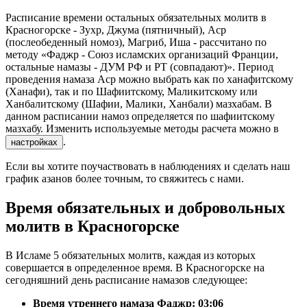
Расписание времени остальных обязательных молитв в
Красногорске - Зухр, Джума (пятничный), Аср
(послеобеденный номоз), Магриб, Иша - рассчитано по
методу «Фаджр - Союз исламских организаций Франции,
остальные намазы - ДУМ РФ и РТ (совпадают)». Период
проведения намаза Аср можно выбрать как по ханафитскому
(Ханафи), так и по Шафиитскому, Маликитскому или
Ханбалитскому (Шафии, Малики, Ханбали) мазхабам. В
данном расписании намоз определяется по шафиитскому
мазхабу. Изменить используемые методы расчета можно в
.
настройках
Если вы хотите поучаствовать в наблюдениях и сделать наш
график азанов более точным, то свяжитесь с нами.
Время обязательных и добровольных
молитв в Красногорске
В Исламе 5 обязательных молитв, каждая из которых
совершается в определенное время. В Красногорске на
сегодняшний день расписание намазов следующее:
Время утреннего намаза Фаджр:
03:06