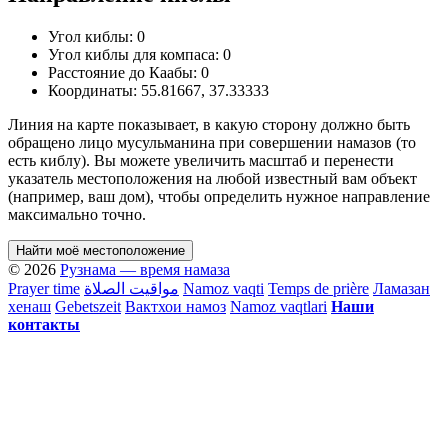
Угол киблы:
0
Угол киблы для компаса:
0
Расстояние до Каабы:
0
Координаты:
55.81667
,
37.33333
Линия на карте показывает, в какую сторону должно быть
обращено лицо мусульманина при совершении намазов (то
есть киблу). Вы можете увеличить масштаб и перенести
указатель местоположения на любой известный вам объект
(например, ваш дом), чтобы определить нужное направление
максимально точно.
Найти моё местоположение
© 2026
Рузнама — время намаза
Prayer time
مواقيت الصلاة
Namoz vaqti
Temps de prière
Ламазан
хенаш
Gebetszeit
Вактхои намоз
Namoz vaqtlari
Наши
контакты