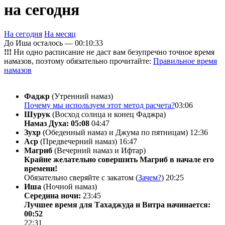
на сегодня
На сегодня
На месяц
До Иша осталось —
00:10:33
!!!
Ни одно расписание не даст вам безупречно точное время
намазов, поэтому обязательно прочитайте:
Правильное время
намазов
Фаджр
(Утренний намаз)
Почему мы используем этот метод расчета?
03:06
Шурук
(Восход солнца и конец Фаджра)
Намаз Духа: 05:08
04:47
Зухр
(Обеденный намаз и Джума по пятницам)
12:36
Аср
(Предвечерний намаз)
16:47
Магриб
(Вечерний намаз и Ифтар)
Крайне желательно совершить Магриб в начале его
времени!
Обязательно сверяйте с закатом (
Зачем?
)
20:25
Иша
(Ночной намаз)
Середина ночи:
23:45
Лучшее время для Тахаджуда и Витра начинается:
00:52
22:31