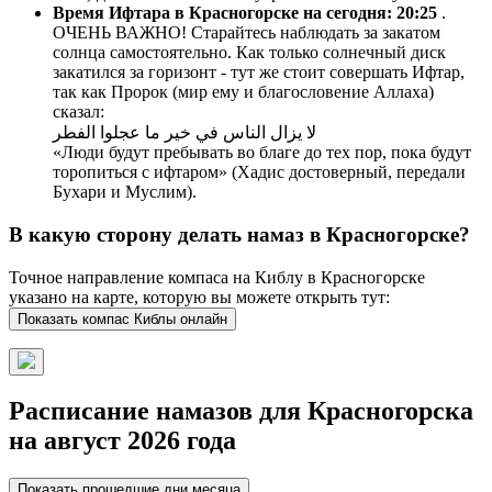
Время Ифтара в Красногорске на сегодня:
20:25
.
ОЧЕНЬ ВАЖНО! Старайтесь наблюдать за закатом
солнца самостоятельно. Как только солнечный диск
закатился за горизонт - тут же стоит совершать Ифтар,
так как Пророк (мир ему и благословение Аллаха)
сказал:
لا يزال الناس في خير ما عجلوا الفطر
«Люди будут пребывать во благе до тех пор, пока будут
торопиться с ифтаром» (Хадис достоверный, передали
Бухари и Муслим).
В какую сторону делать намаз в Красногорске?
Точное направление компаса на Киблу в Красногорске
указано на карте, которую вы можете открыть тут:
Показать компас Киблы онлайн
Расписание намазов для Красногорска
на август 2026 года
Показать прошедшие дни месяца