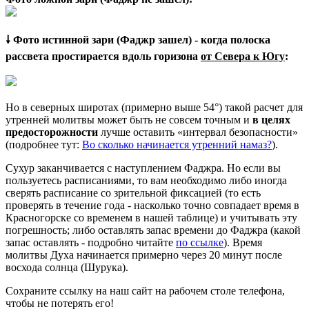
🠗 Фото истинной зари (Фаджр зашел) - когда полоска
рассвета простирается вдоль горизона
от Севера к Югу
:
Но в северных широтах (примерно выше 54°) такой расчет для
утренней молитвы может быть не совсем точным и
в целях
предосторожности
лучше оставить «интервал безопасности»
(подробнее тут:
Во сколько начинается утренний намаз?
).
Сухур заканчивается с наступлением Фаджра. Но если вы
пользуетесь расписаниями, то вам необходимо либо иногда
сверять расписание со зрительной фиксацией (то есть
проверять в течение года - насколько точно совпадает время в
Красногорске со временем в нашей таблице) и учитывать эту
погрешность; либо оставлять запас времени до Фаджра (какой
запас оставлять - подробно читайте
по ссылке
). Время
молитвы Духа начинается примерно через 20 минут после
восхода солнца (Шурука).
Сохраните ссылку на наш сайт на рабочем столе телефона,
чтобы не потерять его!