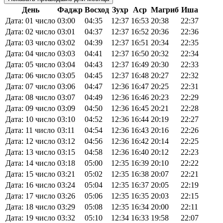
День
Фаджр
Восход
Зухр
Аср
Магриб
Иша
Дата: 01 число
03:00
04:35
12:37
16:53
20:38
22:37
Дата: 02 число
03:01
04:37
12:37
16:52
20:36
22:36
Дата: 03 число
03:02
04:39
12:37
16:51
20:34
22:35
Дата: 04 число
03:03
04:41
12:37
16:50
20:32
22:34
Дата: 05 число
03:04
04:43
12:37
16:49
20:30
22:33
Дата: 06 число
03:05
04:45
12:37
16:48
20:27
22:32
Дата: 07 число
03:06
04:47
12:36
16:47
20:25
22:31
Дата: 08 число
03:07
04:49
12:36
16:46
20:23
22:29
Дата: 09 число
03:09
04:50
12:36
16:45
20:21
22:28
Дата: 10 число
03:10
04:52
12:36
16:44
20:19
22:27
Дата: 11 число
03:11
04:54
12:36
16:43
20:16
22:26
Дата: 12 число
03:12
04:56
12:36
16:42
20:14
22:25
Дата: 13 число
03:15
04:58
12:36
16:40
20:12
22:23
Дата: 14 число
03:18
05:00
12:35
16:39
20:10
22:22
Дата: 15 число
03:21
05:02
12:35
16:38
20:07
22:21
Дата: 16 число
03:24
05:04
12:35
16:37
20:05
22:19
Дата: 17 число
03:26
05:06
12:35
16:35
20:03
22:15
Дата: 18 число
03:29
05:08
12:35
16:34
20:00
22:11
Дата: 19 число
03:32
05:10
12:34
16:33
19:58
22:07