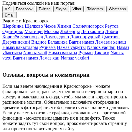
Поделиться ссылкой на наш портал:
VK
Facebook
Twitter
Skype
Viber
Telegram
Whatsapp
Email
Рядом с г. Красногорск
Щербинка
Щёлково
Чехов
Химки
Солнечногорск
Реутов
Одинцово
Мытищи
Москва
Люберцы
Лыткарино
Лобня
Королёв
Зеленоград
Домодедово
Долгопрудный
Дмитров
Дзержинский
Видное
Балашиха
Вакти намоз
Ламазан хенаш
Намаз вакытлары
Рузнама
Намаз уақыты
Namoz vaqtlari
Намаз
убактысы
Namoz vaqti
Намаз вакыты
Рузман
Таквим
Namaz
vaxti
Вақти намоз
Ламаз хан
Namaz vaxtlari
Отзывы, вопросы и комментарии
Если вы ведете наблюдения в Красногорске - можете
фиксировать закат, рассвет, утреннюю и вечернюю зарю на
камеру и выкладывать сюда, чтобы мы могли корректировать
расписание молитв. Обязательно включайте отображение
времени в фотографии, чтоб сравнить его с нашими данными.
Если у вас есть готовые графики, основанные на зрительной
фиксации - можете выкладывать их в виде фото. Также
можете задать тут свой вопрос, прокомментировать страницу
или просто поставить оценку сайту.