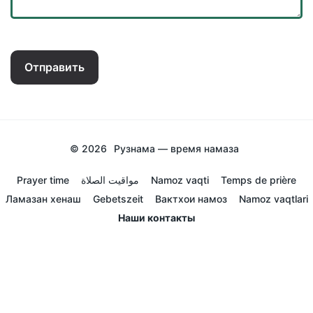
Отправить
© 2026
Рузнама — время намаза
Prayer time
مواقيت الصلاة
Namoz vaqti
Temps de prière
Ламазан хенаш
Gebetszeit
Вактхои намоз
Namoz vaqtlari
Наши контакты