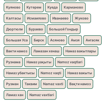
Куяново
Кутерем
Куеда
Карманово
Калтасы
Исмаилово
Иванаево
Жуково
Дюртюли
Бураево
Большой Гондыр
Большая Уса
Бирск
Асяново
Амзя
Ангасяк
Вакти намоз
Ламазан хенаш
Намаз вакытлары
Рузнама
Намаз уақыты
Namoz vaqtlari
Намаз убактысы
Namoz vaqti
Намаз вакыты
Рузман
Таквим
Namaz vaxti
Вақти намоз
Ламаз хан
Namaz vaxtlari