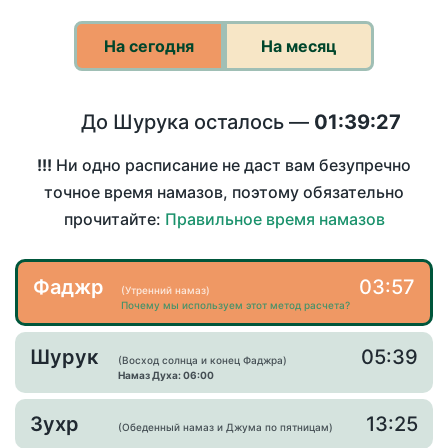
На сегодня
На месяц
До Шурука осталось —
01:39:27
!!!
Ни одно расписание не даст вам безупречно
точное время намазов, поэтому обязательно
прочитайте:
Правильное время намазов
Фаджр
03:57
(Утренний намаз)
Почему мы используем этот метод расчета?
Шурук
05:39
(Восход солнца и конец Фаджра)
Намаз Духа: 06:00
Зухр
13:25
(Обеденный намаз и Джума по пятницам)