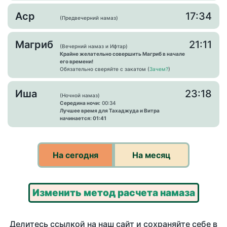
Аср
17:34
(Предвечерний намаз)
Магриб
21:11
(Вечерний намаз и Ифтар)
Крайне желательно совершить Магриб в начале
его времени!
Обязательно сверяйте с закатом (
Зачем?
)
Иша
23:18
(Ночной намаз)
Середина ночи:
00:34
Лучшее время для Тахаджуда и Витра
начинается: 01:41
На сегодня
На месяц
Изменить метод расчета намаза
Делитесь ссылкой на наш сайт и сохраняйте себе в