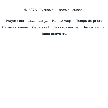
© 2026
Рузнама — время намаза
Prayer time
مواقيت الصلاة
Namoz vaqti
Temps de prière
Ламазан хенаш
Gebetszeit
Вактхои намоз
Namoz vaqtlari
Наши контакты