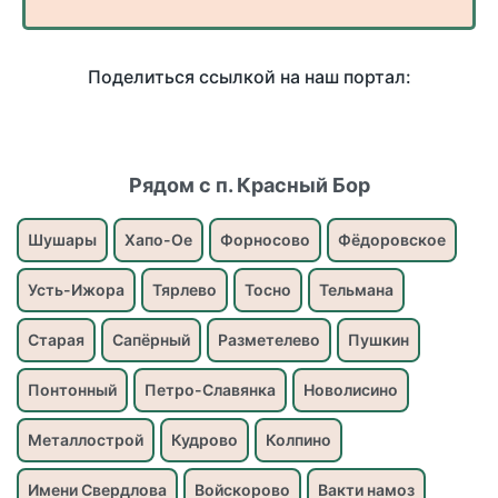
Поделиться ссылкой на наш портал:
Рядом с п. Красный Бор
Шушары
Хапо-Ое
Форносово
Фёдоровское
Усть-Ижора
Тярлево
Тосно
Тельмана
Старая
Сапёрный
Разметелево
Пушкин
Понтонный
Петро-Славянка
Новолисино
Металлострой
Кудрово
Колпино
Имени Свердлова
Войскорово
Вакти намоз