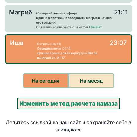
Магриб
21:11
(Вечерний намаз и Ифтар)
Крайне желательно совершить Магриб в начале
его времени!
Обязательно сверяйте с закатом (
Зачем?
)
Иша
23:07
(Ночной намаз)
Середина ночи:
00:16
Лучшее время для Тахаджуда и Витра
начинается: 01:17
На сегодня
На месяц
Изменить метод расчета намаза
Делитесь ссылкой на наш сайт и сохраняйте себе в
закладках: