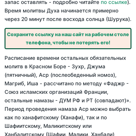
запас оставлять - подробно читайте
по ссылке
).
Время молитвы Духа начинается примерно
через 20 минут после восхода солнца (Шурука).
Сохраните ссылку на наш сайт на рабочем столе
телефона, чтобы не потерять его!
Расписание времени остальных обязательных
молитв в Красном Боре - Зухр, Джума
(пятничный), Аср (послеобеденный номоз),
Магриб, Иша - рассчитано по методу «Фаджр -
Союз исламских организаций Франции,
остальные намазы - ДУМ РФ и РТ (совпадают)».
Период проведения намаза Аср можно выбрать
как по ханафитскому (Ханафи), так и по
Шафиитскому, Маликитскому или
Ханбалитскому (Шафии, Малики, Ханбали)