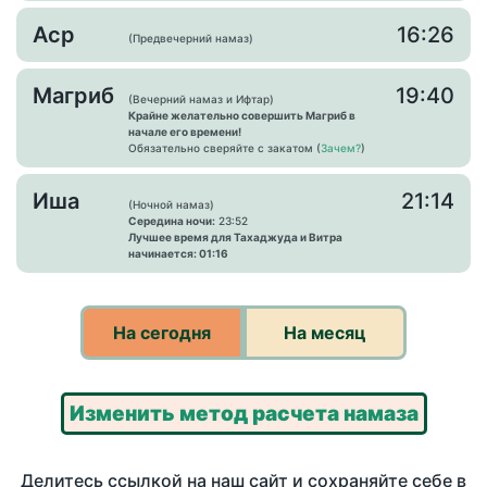
Аср
16:26
(Предвечерний намаз)
Магриб
19:40
(Вечерний намаз и Ифтар)
Крайне желательно совершить Магриб в
начале его времени!
Обязательно сверяйте с закатом (
Зачем?
)
Иша
21:14
(Ночной намаз)
Середина ночи:
23:52
Лучшее время для Тахаджуда и Витра
начинается: 01:16
На сегодня
На месяц
Изменить метод расчета намаза
Делитесь ссылкой на наш сайт и сохраняйте себе в