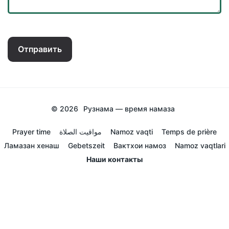
Отправить
© 2026
Рузнама — время намаза
Prayer time
مواقيت الصلاة
Namoz vaqti
Temps de prière
Ламазан хенаш
Gebetszeit
Вактхои намоз
Namoz vaqtlari
Наши контакты