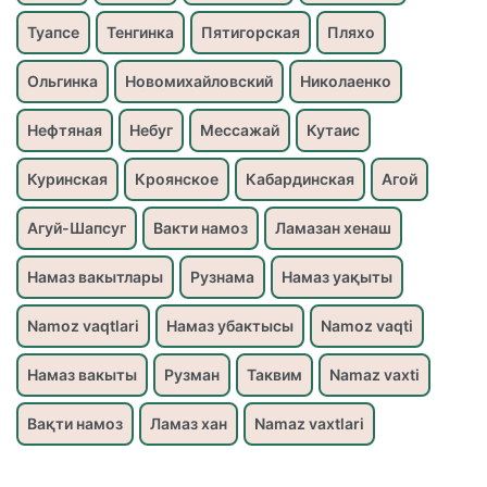
Туапсе
Тенгинка
Пятигорская
Пляхо
Ольгинка
Новомихайловский
Николаенко
Нефтяная
Небуг
Мессажай
Кутаис
Куринская
Кроянское
Кабардинская
Агой
Агуй-Шапсуг
Вакти намоз
Ламазан хенаш
Намаз вакытлары
Рузнама
Намаз уақыты
Namoz vaqtlari
Намаз убактысы
Namoz vaqti
Намаз вакыты
Рузман
Таквим
Namaz vaxti
Вақти намоз
Ламаз хан
Namaz vaxtlari