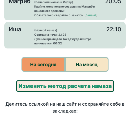
Магриб
20:05
(Вечерний намаз и Ифтар)
Крайне желательно совершить Магриб в
начале его времени!
Обязательно сверяйте с закатом (
Зачем?
)
Иша
22:10
(Ночной намаз)
Середина ночи:
23:25
Лучшее время для Тахаджуда и Витра
начинается: 00:32
На сегодня
На месяц
Изменить метод расчета намаза
Делитесь ссылкой на наш сайт и сохраняйте себе в
закладках: