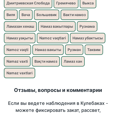
Дмитриевская Слобода
Гремячево
Выкса
Виля
Вача
Большевик
Вакти намоз
Ламазан хенаш
Намаз вакытлары
Рузнама
Намаз уақыты
Namoz vaqtlari
Намаз убактысы
Namoz vaqti
Намаз вакыты
Рузман
Таквим
Namaz vaxti
Вақти намоз
Ламаз хан
Namaz vaxtlari
Отзывы, вопросы и комментарии
Если вы ведете наблюдения в Кулебаках -
можете фиксировать закат, рассвет,