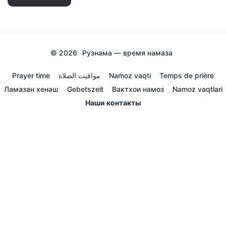
© 2026
Рузнама — время намаза
Prayer time
مواقيت الصلاة
Namoz vaqti
Temps de prière
Ламазан хенаш
Gebetszeit
Вактхои намоз
Namoz vaqtlari
Наши контакты