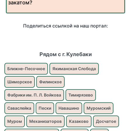
закатом?
Поделиться ссылкой на наш портал:
Рядом с г. Кулебаки
Ближне-Песочное
Якиманская Слобода
Шиморское
Филинское
Фабрики им. П. Л. Войкова
Тимирязево
Саваслейка
Пески
Навашино
Муромский
Муром
Механизаторов
Казаково
Досчатое