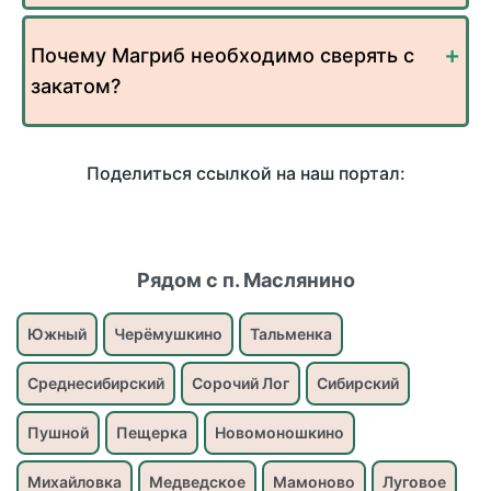
Почему Магриб необходимо сверять с
закатом?
Поделиться ссылкой на наш портал:
Рядом с п. Маслянино
Южный
Черёмушкино
Тальменка
Среднесибирский
Сорочий Лог
Сибирский
Пушной
Пещерка
Новомоношкино
Михайловка
Медведское
Мамоново
Луговое