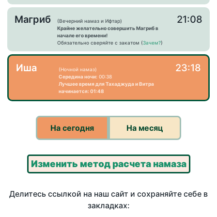
Магриб
21:08
(Вечерний намаз и Ифтар)
Крайне желательно совершить Магриб в
начале его времени!
Обязательно сверяйте с закатом (
Зачем?
)
Иша
23:18
(Ночной намаз)
Середина ночи:
00:38
Лучшее время для Тахаджуда и Витра
начинается: 01:48
На сегодня
На месяц
Изменить метод расчета намаза
Делитесь ссылкой на наш сайт и сохраняйте себе в
закладках: