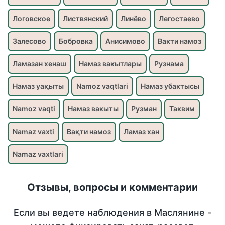
Логовское
Листвянский
Линёво
Легостаево
Залесово
Бобровка
Анисимово
Вакти намоз
Ламазан хенаш
Намаз вакытлары
Рузнама
Намаз уақыты
Namoz vaqtlari
Намаз убактысы
Namoz vaqti
Намаз вакыты
Рузман
Таквим
Namaz vaxti
Вақти намоз
Ламаз хан
Namaz vaxtlari
Отзывы, вопросы и комментарии
Если вы ведете наблюдения в Маслянине -