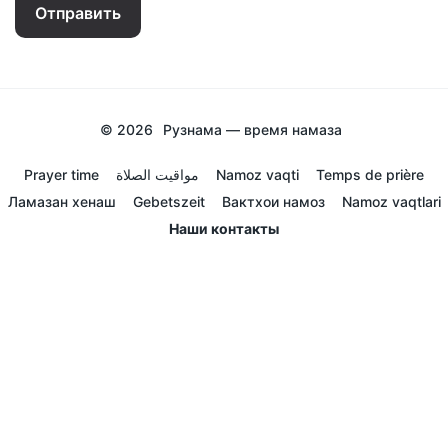
Отправить
© 2026
Рузнама — время намаза
Prayer time
مواقيت الصلاة
Namoz vaqti
Temps de prière
Ламазан хенаш
Gebetszeit
Вактхои намоз
Namoz vaqtlari
Наши контакты