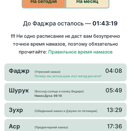
На сегодня
На месяц
До Фаджра осталось —
01:43:19
!!!
Ни одно расписание не даст вам безупречно
точное время намазов, поэтому обязательно
прочитайте:
Правильное время намазов
Фаджр
04:08
(Утренний намаз)
Почему мы используем этот метод расчета?
Шурук
05:49
(Восход солнца и конец Фаджра)
Намаз Духа: 06:10
Зухр
13:29
(Обеденный намаз и Джума по пятницам)
Аср
17:36
(Предвечерний намаз)