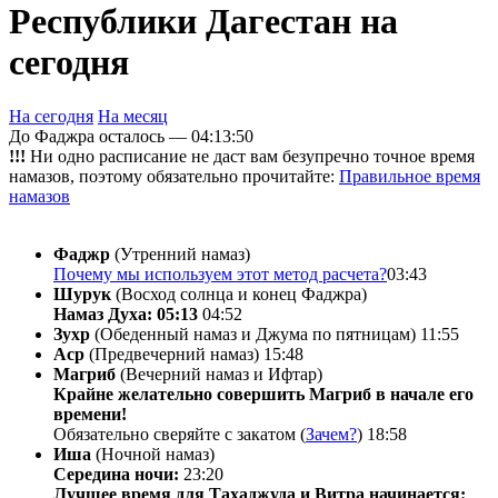
Республики Дагестан на
сегодня
На сегодня
На месяц
До Фаджра осталось —
04:13:50
!!!
Ни одно расписание не даст вам безупречно точное время
намазов, поэтому обязательно прочитайте:
Правильное время
намазов
Фаджр
(Утренний намаз)
Почему мы используем этот метод расчета?
03:43
Шурук
(Восход солнца и конец Фаджра)
Намаз Духа: 05:13
04:52
Зухр
(Обеденный намаз и Джума по пятницам)
11:55
Аср
(Предвечерний намаз)
15:48
Магриб
(Вечерний намаз и Ифтар)
Крайне желательно совершить Магриб в начале его
времени!
Обязательно сверяйте с закатом (
Зачем?
)
18:58
Иша
(Ночной намаз)
Середина ночи:
23:20
Лучшее время для Тахаджуда и Витра начинается: