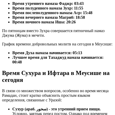
Время утреннего намаза Фаджр:
03:43
Время полуденного намаза Зухр:
11:55
Время послеполуденного намаза Аср:
15:48
Время вечернего намаза Магриб:
18:58
Время ночного намаза Иша:
20:26
По пятницам вместо Зухра совершается пятничный намаз
Джума (Жума) в мечети.
График времени добровольных молитв на сегодня в Меусише:
Время Духа намаза начинается: 05:13
Лучшее время для Тахаджуд намаза начинается:
00:48
Время Сухура и Ифтара в Меусише на
сегодня
В связи со множеством вопросов, особенно во время месяца
Рамадан, стоит кратко объяснить простым языком
определения, связанные с Уразой:
Сухур (араб. سحور) - это утренний прием пищи.
Условно, завтрак перед постом. Однако под временем