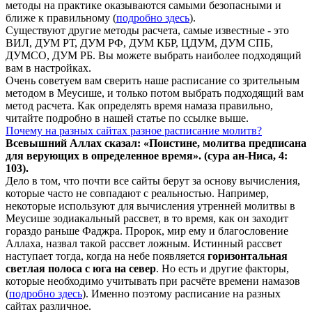
методы на практике оказываются самыми безопасными и
ближе к правильному (
подробно здесь
).
Существуют другие методы расчета, самые известные - это
ВИЛ, ДУМ РТ, ДУМ РФ, ДУМ КБР, ЦДУМ, ДУМ СПБ,
ДУМСО, ДУМ РБ. Вы можете выбрать наиболее подходящий
вам в настройках.
Очень советуем вам сверить наше расписание со зрительным
методом в Меусише, и только потом выбрать подходящий вам
метод расчета. Как определять время намаза правильно,
читайте подробно в нашей статье по ссылке выше.
Почему на разных сайтах разное расписание молитв?
Всевышний Аллах сказал: «Поистине, молитва предписана
для верующих в
определенное
время». (сура ан-Ниса, 4:
103).
Дело в том, что почти все сайты берут за основу вычисления,
которые часто не совпадают с реальностью. Например,
некоторые используют для вычисления утренней молитвы в
Меусише зодиакальный рассвет, в то время, как он заходит
гораздо раньше Фаджра. Пророк, мир ему и благословение
Аллаха, назвал такой рассвет ложным. Истинный рассвет
наступает тогда, когда на небе появляется
горизонтальная
светлая полоса с юга на север
. Но есть и другие факторы,
которые необходимо учитывать при расчёте времени намазов
(
подробно здесь
). Именно поэтому расписание на разных
сайтах различное.