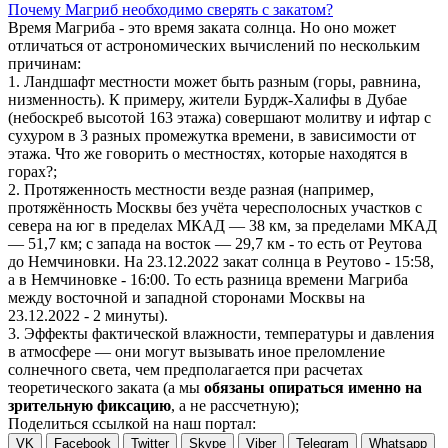
Почему Магриб необходимо сверять с закатом?
Время Магриба - это время заката солнца. Но оно может
отличаться от астрономических вычислений по нескольким
причинам:
1. Ландшафт местности может быть разным (горы, равнина,
низменность). К примеру, жители Бурдж-Халифы в Дубае
(небоскреб высотой 163 этажа) совершают молитву и ифтар с
сухуром в 3 разных промежутка времени, в зависимости от
этажа. Что же говорить о местностях, которые находятся в
горах?;
2. Протяженность местности везде разная (например,
протяжённость Москвы без учёта чересполосных участков с
севера на юг в пределах МКАД — 38 км, за пределами МКАД
— 51,7 км; с запада на восток — 29,7 км - то есть от Реутова
до Немчиновки. На 23.12.2022 закат солнца в Реутово - 15:58,
а в Немчиновке - 16:00. То есть разница времени Магриба
между восточной и западной сторонами Москвы на
23.12.2022 - 2 минуты).
3. Эффекты фактической влажности, температуры и давления
в атмосфере — они могут вызывать иное преломление
солнечного света, чем предполагается при расчетах
теоретического заката (а мы
обязаны опираться именно на
зрительную фиксацию
, а не рассчетную);
Поделиться ссылкой на наш портал:
VK
Facebook
Twitter
Skype
Viber
Telegram
Whatsapp