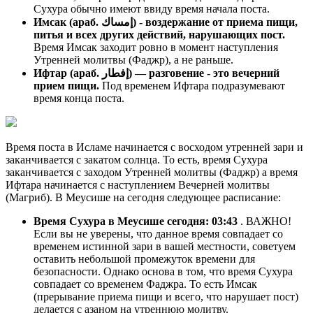
Сухура обычно имеют ввиду время начала поста.
Имсак (араб. إمساك) - воздержание от приема пищи,
питья и всех других действий, нарушающих пост.
Время Имсак заходит ровно в момент наступления
Утренней молитвы (Фаджр), а не раньше.
Ифтар (араб. إفطار) — разговение - это вечерний
прием пищи.
Под временем Ифтара подразумевают
время конца поста.
Время поста в Исламе начинается с восходом утренней зари и
заканчивается с закатом солнца. То есть, время Сухура
заканчивается с заходом Утренней молитвы (Фаджр) а время
Ифтара начинается с наступлением Вечерней молитвы
(Магриб). В Меусише на сегодня следующее расписание:
Время Сухура в Меусише сегодня:
03:43
. ВАЖНО!
Если вы не уверены, что данное время совпадает со
временем истинной зари в вашей местности, советуем
оставить небольшой промежуток времени для
безопасности. Однако основа в том, что время Сухура
совпадает со временем Фаджра. То есть Имсак
(прерывание приема пищи и всего, что нарушает пост)
делается с азаном на утреннюю молитву.