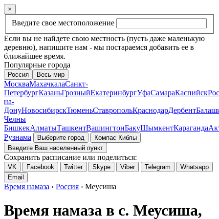
×
Введите свое местоположение
Если вы не найдете свою местность (пусть даже маленькую
деревню), напишите нам - мы постараемся добавить ее в
ближайшее время.
Популярные города
Россия
Весь мир
Москва
Махачкала
Санкт-
Петербург
Казань
Грозный
Екатеринбург
Уфа
Самара
Каспийск
Рос
на-
Дону
Новосибирск
Тюмень
Ставрополь
Краснодар
Дербент
Балаш
Челны
Бишкек
Алматы
Ташкент
Вашингтон
Баку
Шымкент
Караганда
Ак
Рузнама
Выберите город
Компас Киблы
Введите Ваш населенный пункт
Сохранить расписание или поделиться:
VK
Facebook
Twitter
Skype
Viber
Telegram
Whatsapp
Email
Время намаза
›
Россия
› Меусиша
Время намаза в с. Меусиша,