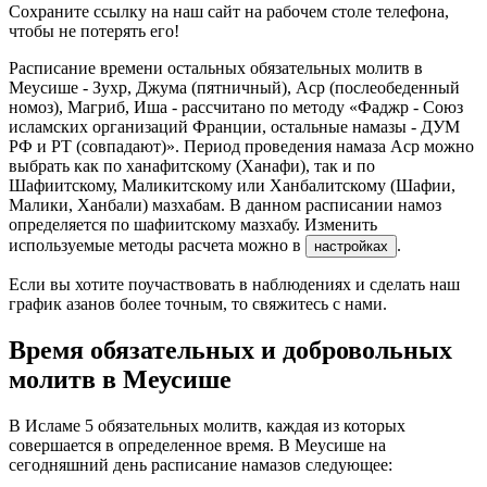
Сохраните ссылку на наш сайт на рабочем столе телефона,
чтобы не потерять его!
Расписание времени остальных обязательных молитв в
Меусише - Зухр, Джума (пятничный), Аср (послеобеденный
номоз), Магриб, Иша - рассчитано по методу «Фаджр - Союз
исламских организаций Франции, остальные намазы - ДУМ
РФ и РТ (совпадают)». Период проведения намаза Аср можно
выбрать как по ханафитскому (Ханафи), так и по
Шафиитскому, Маликитскому или Ханбалитскому (Шафии,
Малики, Ханбали) мазхабам. В данном расписании намоз
определяется по шафиитскому мазхабу. Изменить
используемые методы расчета можно в
.
настройках
Если вы хотите поучаствовать в наблюдениях и сделать наш
график азанов более точным, то свяжитесь с нами.
Время обязательных и добровольных
молитв в Меусише
В Исламе 5 обязательных молитв, каждая из которых
совершается в определенное время. В Меусише на
сегодняшний день расписание намазов следующее: