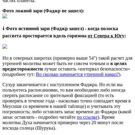
частях планеты.
Фото ложной зари (Фаджр не зашел):
🠗 Фото истинной зари (Фаджр зашел) - когда полоска
рассвета простирается вдоль горизона
от Севера к Югу
:
Но в северных широтах (примерно выше 54°) такой расчет для
утренней молитвы может быть не совсем точным и
в целях
предосторожности
лучше оставить «интервал безопасности»
(подробнее тут:
Во сколько начинается утренний намаз?
).
Сухур заканчивается с наступлением Фаджра. Но если вы
пользуетесь расписаниями, то вам необходимо либо иногда
сверять расписание со зрительной фиксацией (то есть
проверять в течение года - насколько точно совпадает время в
Меусише со временем в нашей таблице) и учитывать эту
погрешность; либо оставлять запас времени до Фаджра (какой
запас оставлять - подробно читайте
по ссылке
). Время
молитвы Духа начинается примерно через 20 минут после
восхода солнца (Шурука).