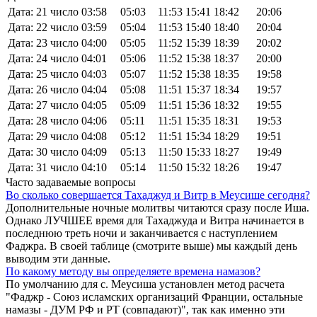
Дата: 21 число
03:58
05:03
11:53
15:41
18:42
20:06
Дата: 22 число
03:59
05:04
11:53
15:40
18:40
20:04
Дата: 23 число
04:00
05:05
11:52
15:39
18:39
20:02
Дата: 24 число
04:01
05:06
11:52
15:38
18:37
20:00
Дата: 25 число
04:03
05:07
11:52
15:38
18:35
19:58
Дата: 26 число
04:04
05:08
11:51
15:37
18:34
19:57
Дата: 27 число
04:05
05:09
11:51
15:36
18:32
19:55
Дата: 28 число
04:06
05:11
11:51
15:35
18:31
19:53
Дата: 29 число
04:08
05:12
11:51
15:34
18:29
19:51
Дата: 30 число
04:09
05:13
11:50
15:33
18:27
19:49
Дата: 31 число
04:10
05:14
11:50
15:32
18:26
19:47
Часто задаваемые вопросы
Во сколько совершается Тахаджуд и Витр в Меусише сегодня?
Дополнительные ночные молитвы читаются сразу после Иша.
Однако ЛУЧШЕЕ время для Тахаджуда и Витра начинается в
последнюю треть ночи и заканчивается с наступлением
Фаджра. В своей таблице (смотрите выше) мы каждый день
выводим эти данные.
По какому методу вы определяете времена намазов?
По умолчанию для с. Меусиша установлен метод расчета
"Фаджр - Союз исламских организаций Франции, остальные
намазы - ДУМ РФ и РТ (совпадают)", так как именно эти