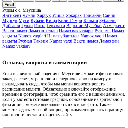
Email
Рядом с с. Меусиша
Янгикент
Чумли
Харбук
Усиша
Уркарах
Трисанчи
Санчи
Мургук
Муги
Кубачи
Кища
Кичи-Гамри
Калкни
Зубанчи
Дибгаши
Гулли
Гинта
Герхмахи
Верхние Мулебки
Ахмедкент
Вакти намоз
Ламазан хенаш
Намаз вакытлары
Рузнама
Намаз
уақыты
Namoz vaqtlari
Намаз убактысы
Namoz vaqti
Намаз
вакыты
Рузман
Таквим
Namaz vaxti
Вақти намоз
Ламаз хан
Namaz vaxtlari
Отзывы, вопросы и комментарии
Если вы ведете наблюдения в Меусише - можете фиксировать
закат, рассвет, утреннюю и вечернюю зарю на камеру и
выкладывать сюда, чтобы мы могли корректировать
расписание молитв. Обязательно включайте отображение
времени в фотографии, чтоб сравнить его с нашими данными.
Если у вас есть готовые графики, основанные на зрительной
фиксации - можете выкладывать их в виде фото. Также
можете задать тут свой вопрос, прокомментировать страницу
или просто поставить оценку сайту.