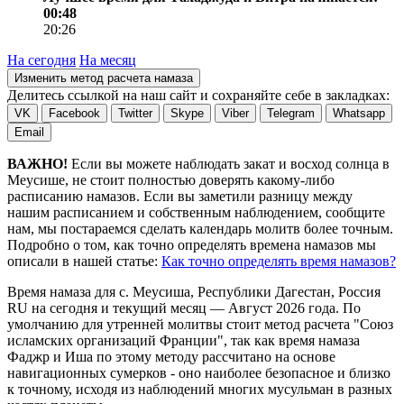
00:48
20:26
На сегодня
На месяц
Изменить метод расчета намаза
Делитесь ссылкой на наш сайт и сохраняйте себе в закладках:
VK
Facebook
Twitter
Skype
Viber
Telegram
Whatsapp
Email
ВАЖНО!
Если вы можете наблюдать закат и восход солнца в
Меусише, не стоит полностью доверять какому-либо
расписанию намазов. Если вы заметили разницу между
нашим расписанием и собственным наблюдением, сообщите
нам, мы постараемся сделать календарь молитв более точным.
Подробно о том, как точно определять времена намазов мы
описали в нашей статье:
Как точно определять время намазов?
Время намаза для с. Меусиша, Республики Дагестан, Россия
RU
на
сегодня
и текущий месяц —
Август 2026 года
. По
умолчанию для утренней молитвы стоит метод расчета "Союз
исламских организаций Франции", так как время намаза
Фаджр и Иша по этому методу рассчитано на основе
навигационных сумерков - оно наиболее безопасное и близко
к точному, исходя из наблюдений многих мусульман в разных