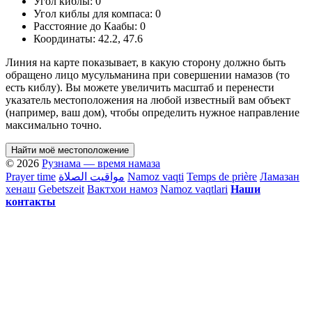
Угол киблы:
0
Угол киблы для компаса:
0
Расстояние до Каабы:
0
Координаты:
42.2
,
47.6
Линия на карте показывает, в какую сторону должно быть
обращено лицо мусульманина при совершении намазов (то
есть киблу). Вы можете увеличить масштаб и перенести
указатель местоположения на любой известный вам объект
(например, ваш дом), чтобы определить нужное направление
максимально точно.
Найти моё местоположение
© 2026
Рузнама — время намаза
Prayer time
مواقيت الصلاة
Namoz vaqti
Temps de prière
Ламазан
хенаш
Gebetszeit
Вактхои намоз
Namoz vaqtlari
Наши
контакты