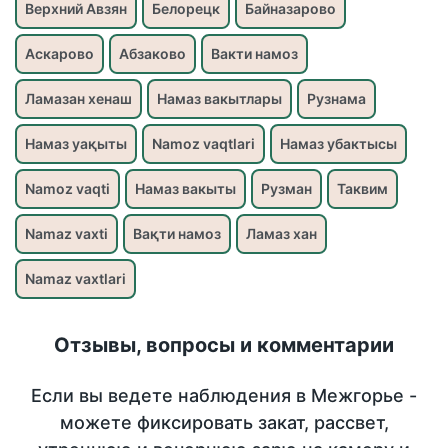
Верхний Авзян
Белорецк
Байназарово
Аскарово
Абзаково
Вакти намоз
Ламазан хенаш
Намаз вакытлары
Рузнама
Намаз уақыты
Namoz vaqtlari
Намаз убактысы
Namoz vaqti
Намаз вакыты
Рузман
Таквим
Namaz vaxti
Вақти намоз
Ламаз хан
Namaz vaxtlari
Отзывы, вопросы и комментарии
Если вы ведете наблюдения в Межгорье -
можете фиксировать закат, рассвет,