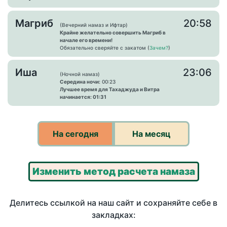
Магриб
20:58
(Вечерний намаз и Ифтар)
Крайне желательно совершить Магриб в
начале его времени!
Обязательно сверяйте с закатом (
Зачем?
)
Иша
23:06
(Ночной намаз)
Середина ночи:
00:23
Лучшее время для Тахаджуда и Витра
начинается: 01:31
На сегодня
На месяц
Изменить метод расчета намаза
Делитесь ссылкой на наш сайт и сохраняйте себе в
закладках: