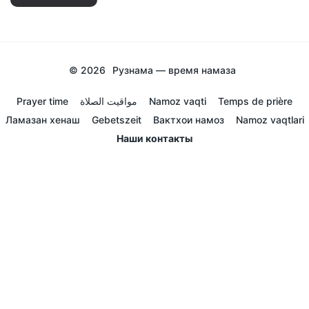
© 2026
Рузнама — время намаза
Prayer time
مواقيت الصلاة
Namoz vaqti
Temps de prière
Ламазан хенаш
Gebetszeit
Вактхои намоз
Namoz vaqtlari
Наши контакты