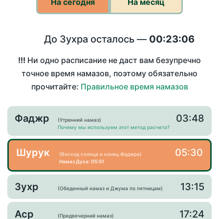
На сегодня
На месяц
До Зухра осталось —
00:23:06
!!!
Ни одно расписание не даст вам безупречно
точное время намазов, поэтому обязательно
прочитайте:
Правильное время намазов
Фаджр
03:48
(Утренний намаз)
Почему мы используем этот метод расчета?
Шурук
05:30
(Восход солнца и конец Фаджра)
Намаз Духа: 05:51
Зухр
13:15
(Обеденный намаз и Джума по пятницам)
Аср
17:24
(Предвечерний намаз)