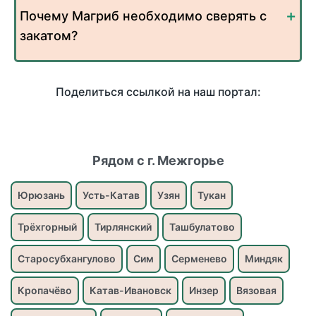
Почему Магриб необходимо сверять с
закатом?
Поделиться ссылкой на наш портал:
Рядом с г. Межгорье
Юрюзань
Усть-Катав
Узян
Тукан
Трёхгорный
Тирлянский
Ташбулатово
Старосубхангулово
Сим
Серменево
Миндяк
Кропачёво
Катав-Ивановск
Инзер
Вязовая