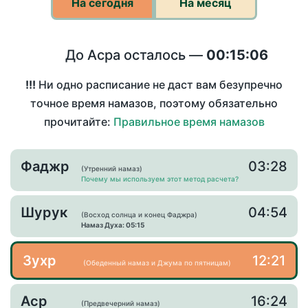
На сегодня
На месяц
До Асра осталось —
00:15:06
!!!
Ни одно расписание не даст вам безупречно
точное время намазов, поэтому обязательно
прочитайте:
Правильное время намазов
Фаджр
03:28
(Утренний намаз)
Почему мы используем этот метод расчета?
Шурук
04:54
(Восход солнца и конец Фаджра)
Намаз Духа: 05:15
Зухр
12:21
(Обеденный намаз и Джума по пятницам)
Аср
16:24
(Предвечерний намаз)