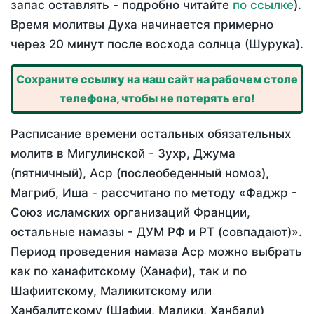
запас оставлять - подробно читайте
по ссылке
).
Время молитвы Духа начинается примерно
через 20 минут после восхода солнца (Шурука).
Сохраните ссылку на наш сайт на рабочем столе
телефона, чтобы не потерять его!
Расписание времени остальных обязательных
молитв в Мигулинской - Зухр, Джума
(пятничный), Аср (послеобеденный номоз),
Магриб, Иша - рассчитано по методу «Фаджр -
Союз исламских организаций Франции,
остальные намазы - ДУМ РФ и РТ (совпадают)».
Период проведения намаза Аср можно выбрать
как по ханафитскому (Ханафи), так и по
Шафиитскому, Маликитскому или
Ханбалитскому (Шафии, Малики, Ханбали)