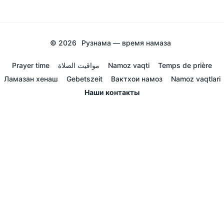
© 2026
Рузнама — время намаза
Prayer time
مواقيت الصلاة
Namoz vaqti
Temps de prière
Ламазан хенаш
Gebetszeit
Вактхои намоз
Namoz vaqtlari
Наши контакты