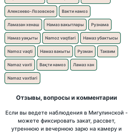
Алексеево-Лозовское
Вакти намоз
Ламазан хенаш
Намаз вакытлары
Рузнама
Намаз уақыты
Namoz vaqtlari
Намаз убактысы
Namoz vaqti
Намаз вакыты
Рузман
Таквим
Namaz vaxti
Вақти намоз
Ламаз хан
Namaz vaxtlari
Отзывы, вопросы и комментарии
Если вы ведете наблюдения в Мигулинской -
можете фиксировать закат, рассвет,
утреннюю и вечернюю зарю на камеру и