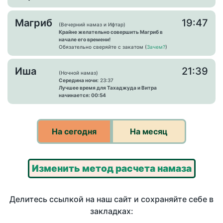
Магриб
19:47
(Вечерний намаз и Ифтар)
Крайне желательно совершить Магриб в
начале его времени!
Обязательно сверяйте с закатом (
Зачем?
)
Иша
21:39
(Ночной намаз)
Середина ночи:
23:37
Лучшее время для Тахаджуда и Витра
начинается: 00:54
На сегодня
На месяц
Изменить метод расчета намаза
Делитесь ссылкой на наш сайт и сохраняйте себе в
закладках: