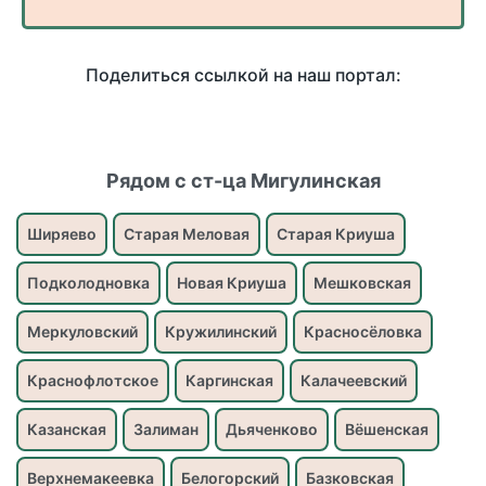
Поделиться ссылкой на наш портал:
Рядом с ст-ца Мигулинская
Ширяево
Старая Меловая
Старая Криуша
Подколодновка
Новая Криуша
Мешковская
Меркуловский
Кружилинский
Красносёловка
Краснофлотское
Каргинская
Калачеевский
Казанская
Залиман
Дьяченково
Вёшенская
Верхнемакеевка
Белогорский
Базковская