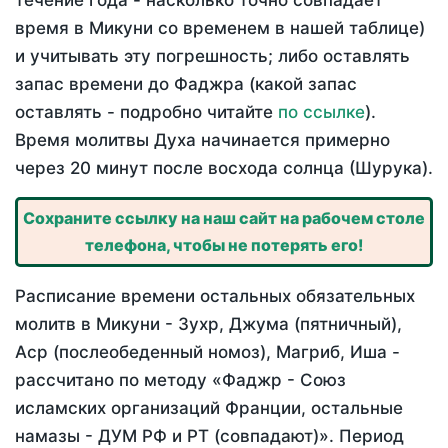
течение года - насколько точно совпадает
время в Микуни со временем в нашей таблице)
и учитывать эту погрешность; либо оставлять
запас времени до Фаджра (какой запас
оставлять - подробно читайте
по ссылке
).
Время молитвы Духа начинается примерно
через 20 минут после восхода солнца (Шурука).
Сохраните ссылку на наш сайт на рабочем столе
телефона, чтобы не потерять его!
Расписание времени остальных обязательных
молитв в Микуни - Зухр, Джума (пятничный),
Аср (послеобеденный номоз), Магриб, Иша -
рассчитано по методу «Фаджр - Союз
исламских организаций Франции, остальные
намазы - ДУМ РФ и РТ (совпадают)». Период