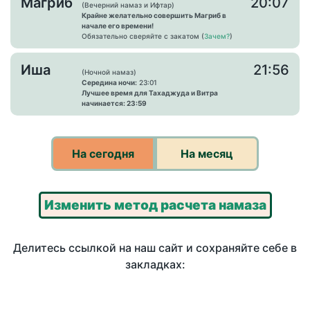
Магриб
20:07
(Вечерний намаз и Ифтар)
Крайне желательно совершить Магриб в
начале его времени!
Обязательно сверяйте с закатом (
Зачем?
)
Иша
21:56
(Ночной намаз)
Середина ночи:
23:01
Лучшее время для Тахаджуда и Витра
начинается: 23:59
На сегодня
На месяц
Изменить метод расчета намаза
Делитесь ссылкой на наш сайт и сохраняйте себе в
закладках: