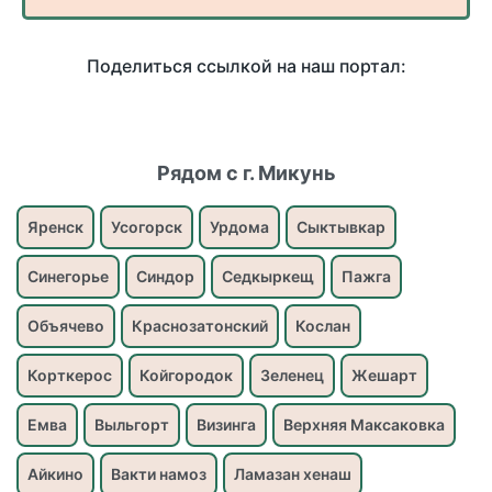
Поделиться ссылкой на наш портал:
Рядом с г. Микунь
Яренск
Усогорск
Урдома
Сыктывкар
Синегорье
Синдор
Седкыркещ
Пажга
Объячево
Краснозатонский
Кослан
Корткерос
Койгородок
Зеленец
Жешарт
Емва
Выльгорт
Визинга
Верхняя Максаковка
Айкино
Вакти намоз
Ламазан хенаш