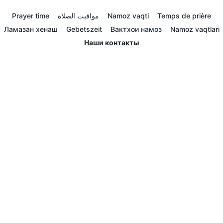
Prayer time
مواقيت الصلاة
Namoz vaqti
Temps de prière
Ламазан хенаш
Gebetszeit
Вактхои намоз
Namoz vaqtlari
Наши контакты