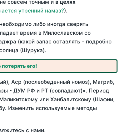
 не совсем точным и
в целях
нается утренний намаз?
).
необходимо либо иногда сверять
овпадает время в Милославском со
аджра (какой запас оставлять - подробно
солнца (Шурука).
 потерять его!
й), Аср (послеобеденный номоз), Магриб,
зы - ДУМ РФ и РТ (совпадают)». Период
 Маликитскому или Ханбалитскому (Шафии,
абу. Изменить используемые методы
вяжитесь с нами.