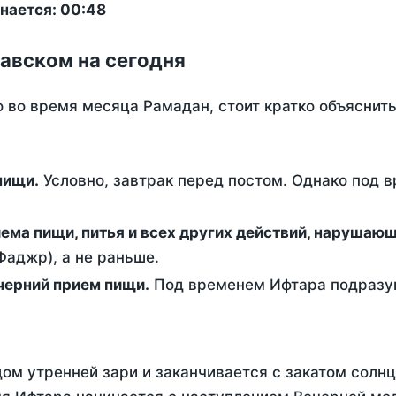
нается: 00:48
авском на сегодня
о во время месяца Рамадан, стоит кратко объясни
ем пищи.
Условно, завтрак перед постом. Однако под 
ержание от приема пищи, питья и всех других действий, наруша
аджр), а не раньше.
 - это вечерний прием пищи.
Под временем Ифтара подразум
ом утренней зари и заканчивается с закатом солнц