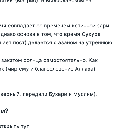
итвы (Магриб). В Милославском на
емя совпадает со временем истинной зари
днако основа в том, что время Сухура
шает пост) делается с азаном на утреннюю
закатом солнца самостоятельно. Как
ок (мир ему и благословение Аллаха)
оверный, передали Бухари и Муслим).
ом?
ткрыть тут: