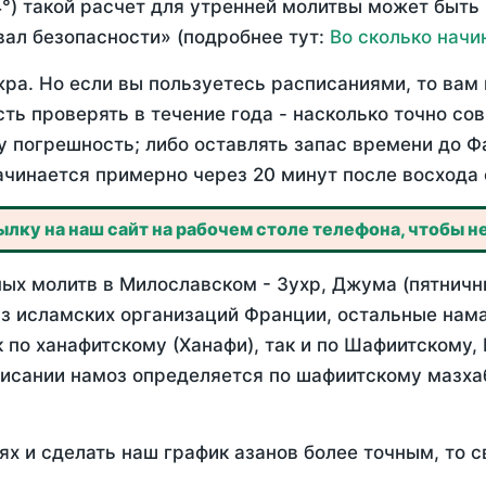
°) такой расчет для утренней молитвы может быть
ал безопасности» (подробнее тут:
Во сколько начи
ра. Но если вы пользуетесь расписаниями, то вам 
сть проверять в течение года - насколько точно с
у погрешность; либо оставлять запас времени до Ф
ачинается примерно через 20 минут после восхода 
лку на наш сайт на рабочем столе телефона, чтобы не
ых молитв в Милославском - Зухр, Джума (пятничны
з исламских организаций Франции, остальные нама
 по ханафитскому (Ханафи), так и по Шафиитскому,
писании намоз определяется по шафиитскому мазх
ях и сделать наш график азанов более точным, то с