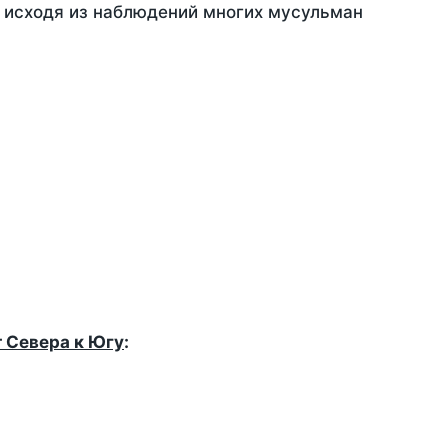
, исходя из наблюдений многих мусульман
т Севера к Югу
: