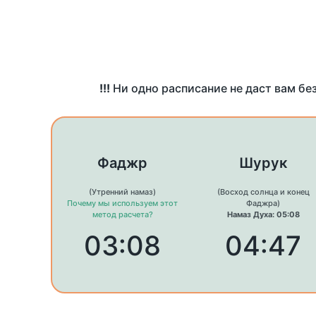
!!!
Ни одно расписание не даст вам бе
Фаджр
Шурук
(Утренний намаз)
(Восход солнца и конец
Почему мы используем этот
Фаджра)
метод расчета?
Намаз Духа: 05:08
03:08
04:47