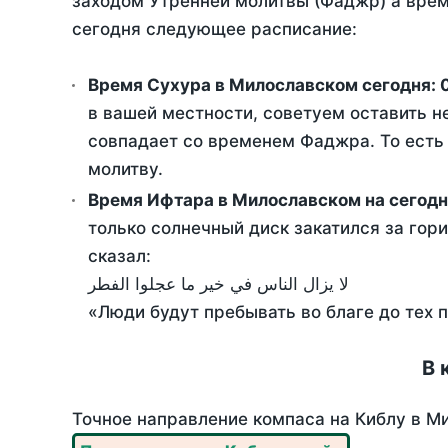
заходом Утренней молитвы (Фаджр) а врем
сегодня следующее расписание:
Время Сухура в Милославском сегодня:
в вашей местности, советуем оставить н
совпадает со временем Фаджра. То есть 
молитву.
Время Ифтара в Милославском на сегодн
только солнечный диск закатился за гори
сказал:
لا يزال الناس في خير ما عجلوا الفطر
«Люди будут пребывать во благе до тех 
В 
Точное направление компаса на Киблу в Ми