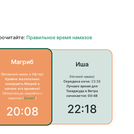
прочитайте:
Правильное время намазов
Магриб
Иша
(Вечерний намаз и Ифтар)
(Ночной намаз)
Крайне желательно
Середина ночи:
23:38
совершить Магриб в
Лучшее время для
начале его времени!
Тахаджуда и Витра
Обязательно сверяйте с
начинается: 00:48
закатом (
Зачем?
)
22:18
20:08