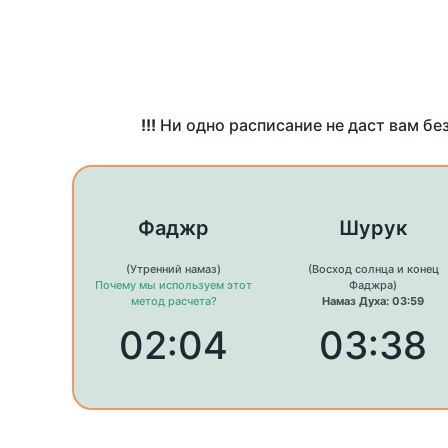
!!!
Ни одно расписание не даст вам бе
Фаджр
Шурук
(Утренний намаз)
(Восход солнца и конец
Почему мы используем этот
Фаджра)
метод расчета?
Намаз Духа: 03:59
02:04
03:38