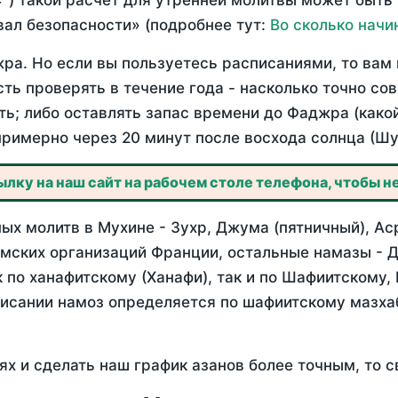
°) такой расчет для утренней молитвы может быть
ал безопасности» (подробнее тут:
Во сколько начи
ра. Но если вы пользуетесь расписаниями, то вам 
сть проверять в течение года - насколько точно с
ть; либо оставлять запас времени до Фаджра (како
примерно через 20 минут после восхода солнца (Шу
лку на наш сайт на рабочем столе телефона, чтобы не
х молитв в Мухине - Зухр, Джума (пятничный), Ас
мских организаций Франции, остальные намазы - Д
 по ханафитскому (Ханафи), так и по Шафиитскому,
писании намоз определяется по шафиитскому мазх
ях и сделать наш график азанов более точным, то с