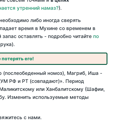
 не совсем точным и
в целях
нается утренний намаз?
).
необходимо либо иногда сверять
овпадает время в Мухине со временем в
й запас оставлять - подробно читайте
по
рука).
 потерять его!
р (послеобеденный номоз), Магриб, Иша -
УМ РФ и РТ (совпадают)». Период
 Маликитскому или Ханбалитскому (Шафии,
абу. Изменить используемые методы
вяжитесь с нами.