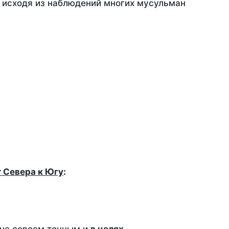
, исходя из наблюдений многих мусульман
т Севера к Югу
: