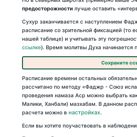
Но в северных широтах (примерно выше 54
предосторожности
лучше оставить «интерв
Сухур заканчивается с наступлением Фадж
расписание со зрительной фиксацией (то е
нашей таблице) и учитывать эту погрешнос
ссылке
). Время молитвы Духа начинается 
Сохраните ссы
Расписание времени остальных обязательны
рассчитано по методу «Фаджр - Союз исла
проведения намаза Аср можно выбрать как
Малики, Ханбали) мазхабам. В данном рас
настройках
расчета можно в
.
Если вы хотите поучаствовать в наблюдени