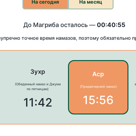
На сегодня
На месяц
До Магриба осталось —
00:40:55
зупречно точное время намазов, поэтому обязательно 
Зухр
Аср
(Обеденный намаз и Джума
(Предвечерний намаз)
по пятницам)
15:56
11:42