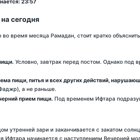
нается: 23:57
 на сегодня
о во время месяца Рамадан, стоит кратко объясни
ем пищи.
Условно, завтрак перед постом. Однако под 
ержание от приема пищи, питья и всех других действий, наруша
аджр), а не раньше.
 - это вечерний прием пищи.
Под временем Ифтара подразум
ом утренней зари и заканчивается с закатом солнц
я Ифтара начинается с наступлением Вечерней мол