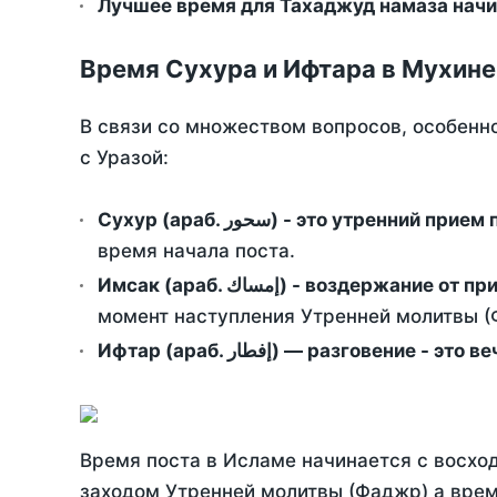
Лучшее время для Тахаджуд намаза начи
Время Сухура и Ифтара в Мухине
В связи со множеством вопросов, особенн
с Уразой:
Сухур (араб. سحور) - это утренний при
время начала поста.
Имсак (араб. إمساك) - возд
момент наступления Утренней молитвы (Ф
Ифтар (араб. إفطار) — разговение
Время поста в Исламе начинается с восход
заходом Утренней молитвы (Фаджр) а врем