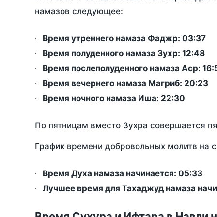
намазов следующее:
Время утреннего намаза Фаджр:
03:37
Время полуденного намаза Зухр:
12:48
Время послеполуденного намаза Аср:
16:
Время вечернего намаза Магриб:
20:23
Время ночного намаза Иша:
22:30
По пятницам вместо Зухра совершается п
График времени добровольных молитв на с
Время Духа намаза начинается: 05:33
Лучшее время для Тахаджуд намаза начин
Время Сухура и Ифтара в Навли н