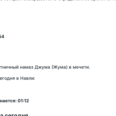
54
ятничный намаз Джума (Жума) в мечети.
егодня в Навли:
ается: 01:12
а сегодня