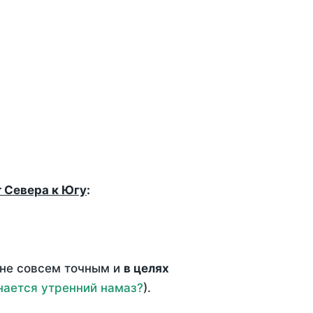
т Севера к Югу
:
 не совсем точным и
в целях
нается утренний намаз?
).