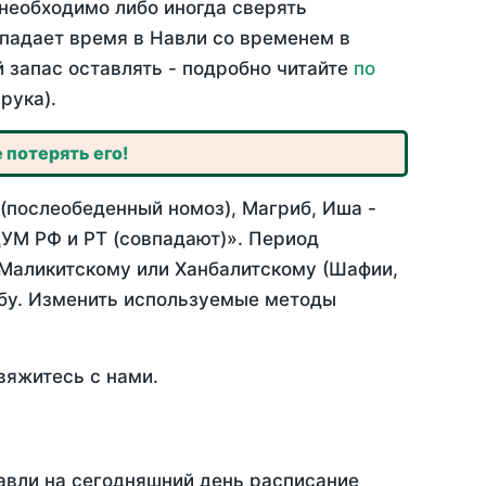
необходимо либо иногда сверять
впадает время в Навли со временем в
й запас оставлять - подробно читайте
по
рука).
 потерять его!
 (послеобеденный номоз), Магриб, Иша -
УМ РФ и РТ (совпадают)». Период
 Маликитскому или Ханбалитскому (Шафии,
абу. Изменить используемые методы
вяжитесь с нами.
авли на сегодняшний день расписание