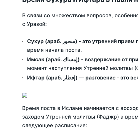
В связи со множеством вопросов, особенн
с Уразой:
Сухур (араб. سحور) - это утренний при
время начала поста.
Имсак (араб. إمساك) - возд
момент наступления Утренней молитвы (Ф
Ифтар (араб. إفطار) — разговение
Время поста в Исламе начинается с восход
заходом Утренней молитвы (Фаджр) а врем
следующее расписание: