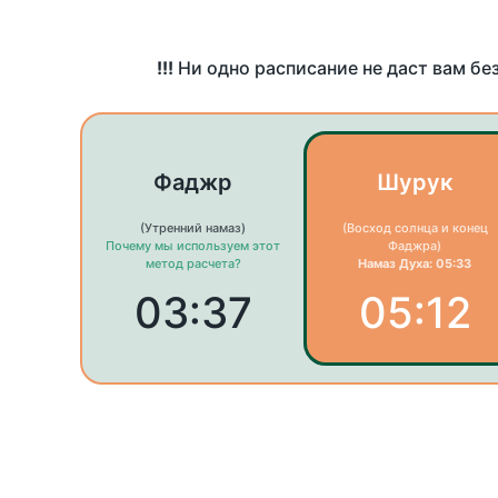
!!!
Ни одно расписание не даст вам бе
Фаджр
Шурук
(Утренний намаз)
(Восход солнца и конец
Почему мы используем этот
Фаджра)
метод расчета?
Намаз Духа: 05:33
03:37
05:12