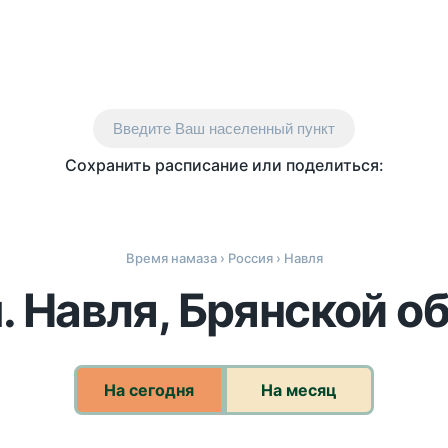
Введите Ваш населенный пункт
Сохранить расписание или поделиться:
Время намаза
›
Россия
› Навля
. Навля, Брянской о
На сегодня
На месяц