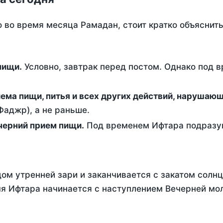
о во время месяца Рамадан, стоит кратко объясни
ем пищи.
Условно, завтрак перед постом. Однако под 
ержание от приема пищи, питья и всех других действий, наруша
аджр), а не раньше.
 - это вечерний прием пищи.
Под временем Ифтара подразум
ом утренней зари и заканчивается с закатом солнц
я Ифтара начинается с наступлением Вечерней мол