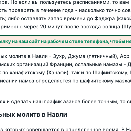
ра. Но если вы пользуетесь расписаниями, то вам 
сть проверять в течение года - насколько точно со
ть; либо оставлять запас времени до Фаджра (како
примерно через 20 минут после восхода солнца (Шу
лку на наш сайт на рабочем столе телефона, чтобы не
х молитв в Навли - Зухр, Джума (пятничный), Аср
мских организаций Франции, остальные намазы - Д
 по ханафитскому (Ханафи), так и по Шафиитскому,
писании намоз определяется по шафиитскому мазх
ях и сделать наш график азанов более точным, то с
ьных молитв в Навли
из которых совершается в определенное время. В Н