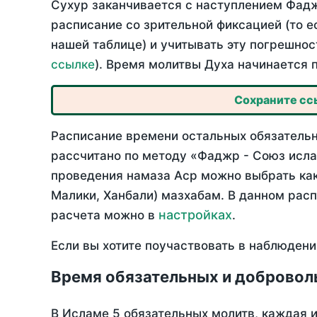
Сухур заканчивается с наступлением Фадж
расписание со зрительной фиксацией (то е
нашей таблице) и учитывать эту погрешнос
ссылке
). Время молитвы Духа начинается 
Сохраните ссы
Расписание времени остальных обязательны
рассчитано по методу «Фаджр - Союз исла
проведения намаза Аср можно выбрать как
Малики, Ханбали) мазхабам. В данном рас
настройках
расчета можно в
.
Если вы хотите поучаствовать в наблюдени
Время обязательных и добровол
В Исламе 5 обязательных молитв, каждая 