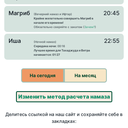
Магриб
20:45
(Вечерний намаз и Ифтар)
Крайне желательно совершить Магриб в
начале его времени!
Обязательно сверяйте с закатом (
Зачем?
)
Иша
22:55
(Ночной намаз)
Середина ночи:
00:16
Лучшее время для Тахаджуда и Витра
начинается: 01:27
На сегодня
На месяц
Изменить метод расчета намаза
Делитесь ссылкой на наш сайт и сохраняйте себе в
закладках: