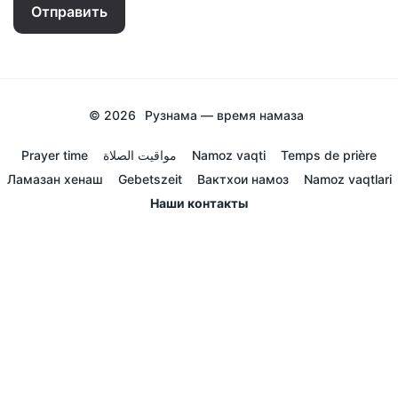
Отправить
© 2026
Рузнама — время намаза
Prayer time
مواقيت الصلاة
Namoz vaqti
Temps de prière
Ламазан хенаш
Gebetszeit
Вактхои намоз
Namoz vaqtlari
Наши контакты