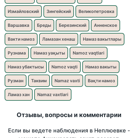
Измайловский
Зингейский
Великопетровка
Варшавка
Бреды
Березинский
Анненское
Вакти намоз
Ламазан хенаш
Намаз вакытлары
Рузнама
Намаз уақыты
Namoz vaqtlari
Намаз убактысы
Namoz vaqti
Намаз вакыты
Рузман
Таквим
Namaz vaxti
Вақти намоз
Ламаз хан
Namaz vaxtlari
Отзывы, вопросы и комментарии
Если вы ведете наблюдения в Неплюевке -