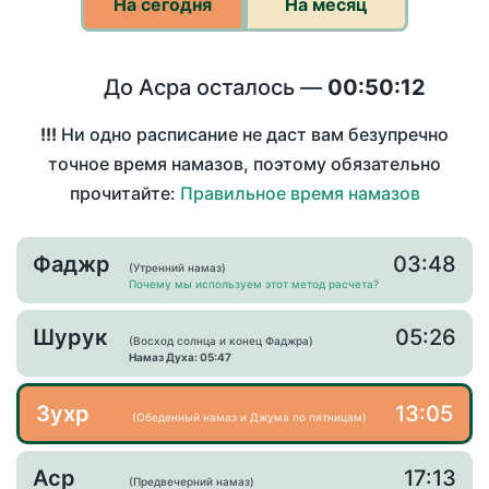
На сегодня
На месяц
До Асра осталось —
00:50:12
!!!
Ни одно расписание не даст вам безупречно
точное время намазов, поэтому обязательно
прочитайте:
Правильное время намазов
Фаджр
03:48
(Утренний намаз)
Почему мы используем этот метод расчета?
Шурук
05:26
(Восход солнца и конец Фаджра)
Намаз Духа: 05:47
Зухр
13:05
(Обеденный намаз и Джума по пятницам)
Аср
17:13
(Предвечерний намаз)