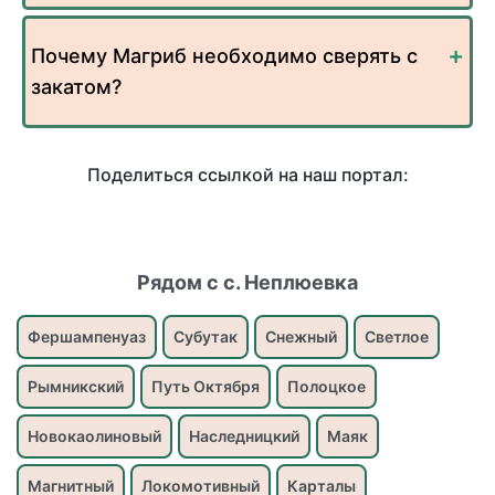
Почему Магриб необходимо сверять с
закатом?
Поделиться ссылкой на наш портал:
Рядом с с. Неплюевка
Фершампенуаз
Субутак
Снежный
Светлое
Рымникский
Путь Октября
Полоцкое
Новокаолиновый
Наследницкий
Маяк
Магнитный
Локомотивный
Карталы