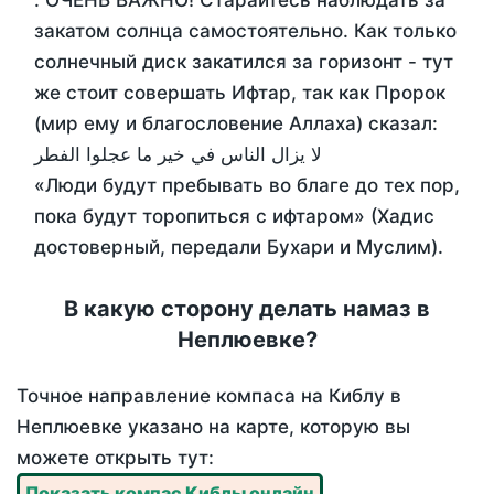
. ОЧЕНЬ ВАЖНО! Старайтесь наблюдать за
закатом солнца самостоятельно. Как только
солнечный диск закатился за горизонт - тут
же стоит совершать Ифтар, так как Пророк
(мир ему и благословение Аллаха) сказал:
لا يزال الناس في خير ما عجلوا الفطر
«Люди будут пребывать во благе до тех пор,
пока будут торопиться с ифтаром» (Хадис
достоверный, передали Бухари и Муслим).
В какую сторону делать намаз в
Неплюевке?
Точное направление компаса на Киблу в
Неплюевке указано на карте, которую вы
можете открыть тут:
Показать компас Киблы онлайн