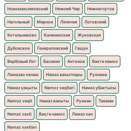
Новомаксимовский
Нижний Чир
Нижнегнутов
Нагольный
Мирное
Ляпичев
Логовский
Котельниково
Калининская
Жуковская
Дубовское
Генераловский
Гашун
Вербовый Лог
Басакин
Антонов
Вакти намоз
Ламазан хенаш
Намаз вакытлары
Рузнама
Намаз уақыты
Namoz vaqtlari
Намаз убактысы
Namoz vaqti
Намаз вакыты
Рузман
Таквим
Namaz vaxti
Вақти намоз
Ламаз хан
Namaz vaxtlari