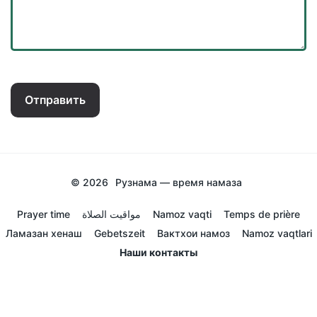
Отправить
© 2026
Рузнама — время намаза
Prayer time
مواقيت الصلاة
Namoz vaqti
Temps de prière
Ламазан хенаш
Gebetszeit
Вактхои намоз
Namoz vaqtlari
Наши контакты