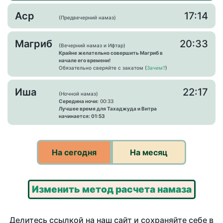
Аср
17:14
(Предвечерний намаз)
Магриб
20:33
(Вечерний намаз и Ифтар)
Крайне желательно совершить Магриб в
начале его времени!
Обязательно сверяйте с закатом (
Зачем?
)
Иша
22:17
(Ночной намаз)
Середина ночи:
00:33
Лучшее время для Тахаджуда и Витра
начинается: 01:53
На сегодня
На месяц
Изменить метод расчета намаза
Делитесь ссылкой на наш сайт и сохраняйте себе в