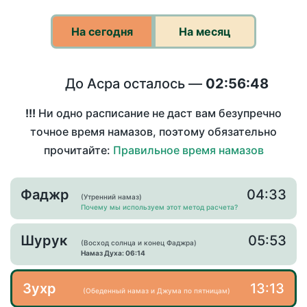
На сегодня
На месяц
До Асра осталось —
02:56:48
!!!
Ни одно расписание не даст вам безупречно
точное время намазов, поэтому обязательно
прочитайте:
Правильное время намазов
Фаджр
04:33
(Утренний намаз)
Почему мы используем этот метод расчета?
Шурук
05:53
(Восход солнца и конец Фаджра)
Намаз Духа: 06:14
Зухр
13:13
(Обеденный намаз и Джума по пятницам)