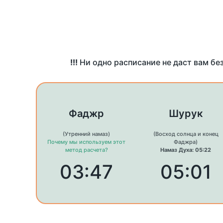
!!!
Ни одно расписание не даст вам бе
Фаджр
Шурук
(Утренний намаз)
(Восход солнца и конец
Почему мы используем этот
Фаджра)
метод расчета?
Намаз Духа: 05:22
03:47
05:01