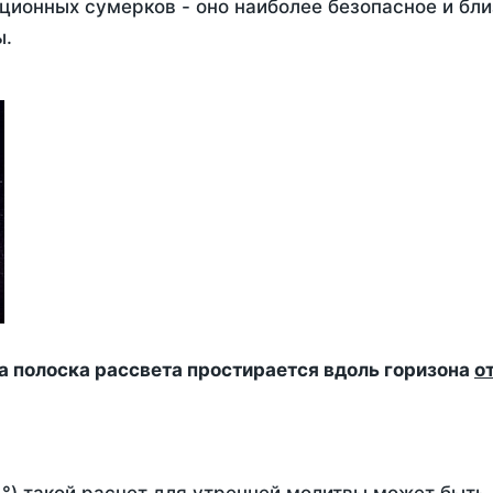
ционных сумерков - оно наиболее безопасное и бли
ы.
да полоска рассвета простирается вдоль горизона
о