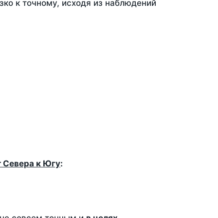
зко к точному, исходя из наблюдений
т Севера к Югу
: