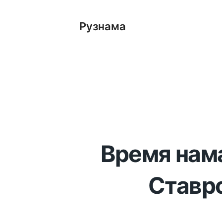
Рузнама
Время нама
Ставро