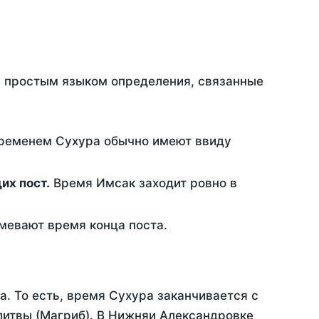
ть простым языком определения, связанные
временем Сухура обычно имеют ввиду
ющих пост.
Время Имсак заходит ровно в
евают время конца поста.
а. То есть, время Сухура заканчивается с
литвы (Магриб). В Нижняи Александровке