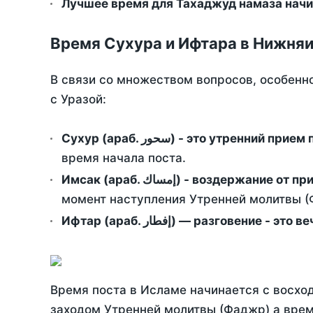
Лучшее время для Тахаджуд намаза начи
Время Сухура и Ифтара в Нижняи
В связи со множеством вопросов, особенн
с Уразой:
Сухур (араб. سحور) - это утренний при
время начала поста.
Имсак (араб. إمساك) - возд
момент наступления Утренней молитвы (Ф
Ифтар (араб. إفطار) — разговение
Время поста в Исламе начинается с восход
заходом Утренней молитвы (Фаджр) а врем