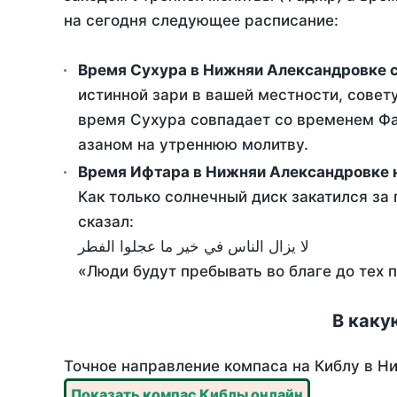
на сегодня следующее расписание:
Время Сухура в Нижняи Александровке 
истинной зари в вашей местности, совет
время Сухура совпадает со временем Фад
азаном на утреннюю молитву.
Время Ифтара в Нижняи Александровке н
Как только солнечный диск закатился за 
сказал:
لا يزال الناس في خير ما عجلوا الفطر
«Люди будут пребывать во благе до тех 
В каку
Точное направление компаса на Киблу в Ни
Показать компас Киблы онлайн