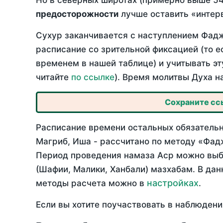
Но в северных широтах (примерно выше 54
предосторожности
лучше оставить «интерв
Сухур заканчивается с наступлением Фадж
расписание со зрительной фиксацией (то е
временем в нашей таблице) и учитывать эт
читайте
по ссылке
). Время молитвы Духа н
Сохраните ссы
Расписание времени остальных обязательн
Магриб, Иша - рассчитано по методу «Фад
Период проведения намаза Аср можно выбр
(Шафии, Малики, Ханбали) мазхабам. В да
настройках
методы расчета можно в
.
Если вы хотите поучаствовать в наблюдени