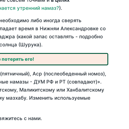
 не совсем точным и
в целях
нается утренний намаз?
).
необходимо либо иногда сверять
овпадает время в Нижняи Александровке со
аджра (какой запас оставлять - подробно
солнца (Шурука).
 потерять его!
пятничный), Аср (послеобеденный номоз),
ные намазы - ДУМ РФ и РТ (совпадают)».
итскому, Маликитскому или Ханбалитскому
му мазхабу. Изменить используемые
вяжитесь с нами.