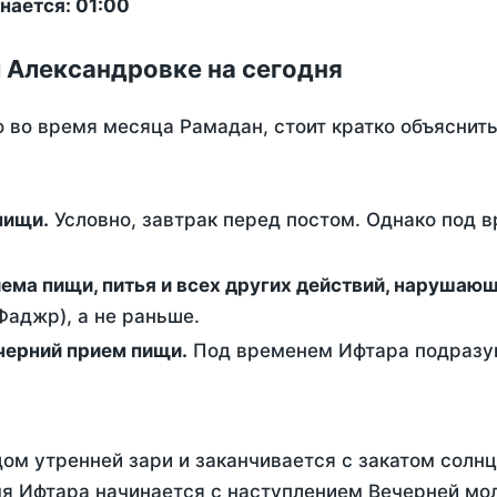
нается: 01:00
 Александровке на сегодня
о во время месяца Рамадан, стоит кратко объясни
ем пищи.
Условно, завтрак перед постом. Однако под 
ержание от приема пищи, питья и всех других действий, наруша
аджр), а не раньше.
 - это вечерний прием пищи.
Под временем Ифтара подразум
ом утренней зари и заканчивается с закатом солнц
я Ифтара начинается с наступлением Вечерней мо