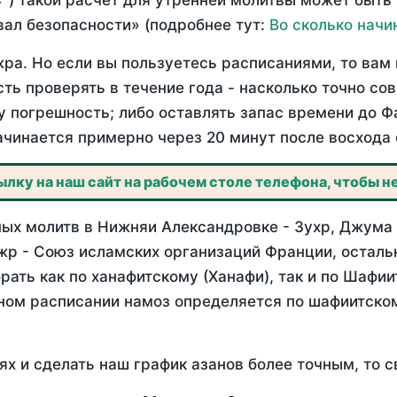
°) такой расчет для утренней молитвы может быть
ал безопасности» (подробнее тут:
Во сколько начи
ра. Но если вы пользуетесь расписаниями, то вам 
сть проверять в течение года - насколько точно с
у погрешность; либо оставлять запас времени до Ф
ачинается примерно через 20 минут после восхода 
лку на наш сайт на рабочем столе телефона, чтобы не
ых молитв в Нижняи Александровке - Зухр, Джума (
жр - Союз исламских организаций Франции, осталь
ать как по ханафитскому (Ханафи), так и по Шафи
нном расписании намоз определяется по шафиитско
ях и сделать наш график азанов более точным, то с