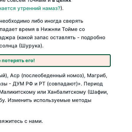
 не совсем точным и
в целях
нается утренний намаз?
).
необходимо либо иногда сверять
овпадает время в Нижняи Тойме со
аджра (какой запас оставлять - подробно
солнца (Шурука).
 потерять его!
й), Аср (послеобеденный номоз), Магриб,
зы - ДУМ РФ и РТ (совпадают)». Период
 Маликитскому или Ханбалитскому (Шафии,
абу. Изменить используемые методы
вяжитесь с нами.