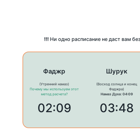
!!!
Ни одно расписание не даст вам бе
Фаджр
Шурук
(Утренний намаз)
(Восход солнца и конец
Почему мы используем этот
Фаджра)
метод расчета?
Намаз Духа: 04:09
02:09
03:48