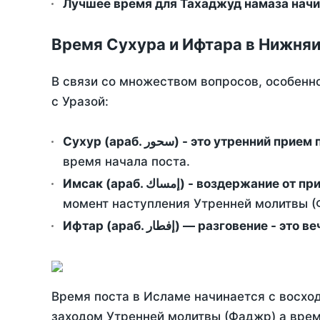
Лучшее время для Тахаджуд намаза начи
Время Сухура и Ифтара в Нижняи
В связи со множеством вопросов, особенн
с Уразой:
Сухур (араб. سحور) - это утренний при
время начала поста.
Имсак (араб. إمساك) - возд
момент наступления Утренней молитвы (Ф
Ифтар (араб. إفطار) — разговение
Время поста в Исламе начинается с восход
заходом Утренней молитвы (Фаджр) а врем