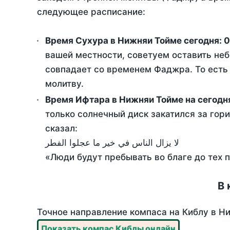
следующее расписание:
Время Сухура в Нижняи Тойме сегодня:
0
вашей местности, советуем оставить неб
совпадает со временем Фаджра. То есть 
молитву.
Время Ифтара в Нижняи Тойме на сегодн
только солнечный диск закатился за гори
сказал:
لا يزال الناس في خير ما عجلوا الفطر
«Люди будут пребывать во благе до тех 
В 
Точное направление компаса на Киблу в Ни
Показать компас Киблы онлайн