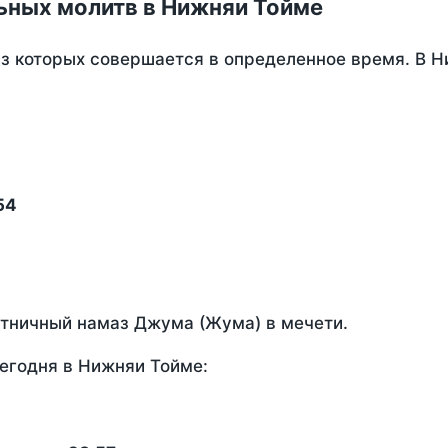
ьных молитв в Нижняи Тойме
из которых совершается в определенное время. В 
54
ятничный намаз Джума (Жума) в мечети.
егодня в Нижняи Тойме: