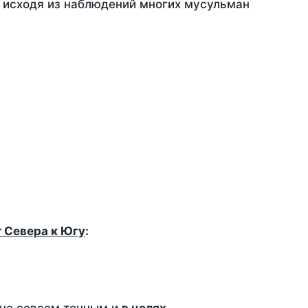
, исходя из наблюдений многих мусульман
т Севера к Югу
: