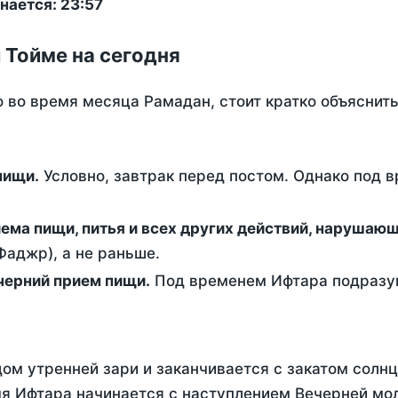
нается: 23:57
 Тойме на сегодня
о во время месяца Рамадан, стоит кратко объясни
ем пищи.
Условно, завтрак перед постом. Однако под 
ержание от приема пищи, питья и всех других действий, наруша
аджр), а не раньше.
 - это вечерний прием пищи.
Под временем Ифтара подразум
ом утренней зари и заканчивается с закатом солнц
я Ифтара начинается с наступлением Вечерней мол