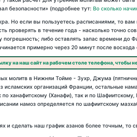
°) такой расчет для утренней молитвы может быть
ал безопасности» (подробнее тут:
Во сколько начи
ра. Но если вы пользуетесь расписаниями, то вам 
сть проверять в течение года - насколько точно с
у погрешность; либо оставлять запас времени до Ф
ачинается примерно через 20 минут после восхода 
лку на наш сайт на рабочем столе телефона, чтобы не
ых молитв в Нижняи Тойме - Зухр, Джума (пятничны
з исламских организаций Франции, остальные нама
 по ханафитскому (Ханафи), так и по Шафиитскому,
писании намоз определяется по шафиитскому мазх
ях и сделать наш график азанов более точным, то с