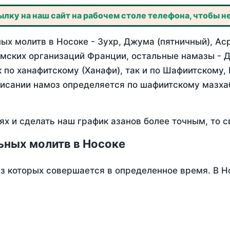
лку на наш сайт на рабочем столе телефона, чтобы не
х молитв в Носоке - Зухр, Джума (пятничный), Ас
мских организаций Франции, остальные намазы - Д
 по ханафитскому (Ханафи), так и по Шафиитскому,
писании намоз определяется по шафиитскому мазх
ях и сделать наш график азанов более точным, то с
ьных молитв в Носоке
из которых совершается в определенное время. В Н