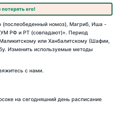
 потерять его!
р (послеобеденный номоз), Магриб, Иша -
УМ РФ и РТ (совпадают)». Период
 Маликитскому или Ханбалитскому (Шафии,
абу. Изменить используемые методы
вяжитесь с нами.
осоке на сегодняшний день расписание