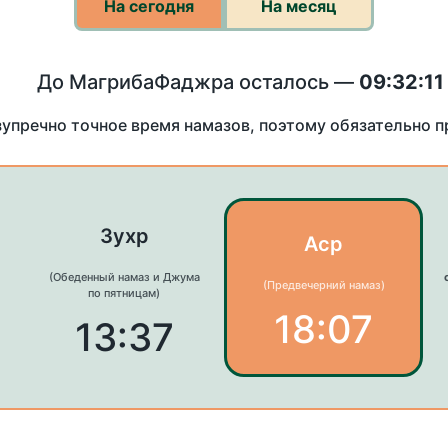
На сегодня
На месяц
До МагрибаФаджра осталось —
09:32:11
зупречно точное время намазов, поэтому обязательно 
Зухр
Аср
(Обеденный намаз и Джума
(Предвечерний намаз)
по пятницам)
18:07
13:37