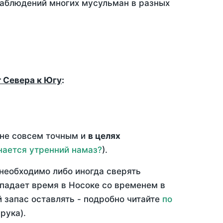
 наблюдений многих мусульман в разных
т Севера к Югу
:
 не совсем точным и
в целях
нается утренний намаз?
).
необходимо либо иногда сверять
впадает время в Носоке со временем в
й запас оставлять - подробно читайте
по
рука).