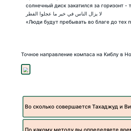
солнечный диск закатился за горизонт - 
لا يزال الناس في خير ما عجلوا الفطر
«Люди будут пребывать во благе до тех 
Точное направление компаса на Киблу в Но
Во сколько совершается Тахаджуд и Ви
По какому методу вы определяете вре