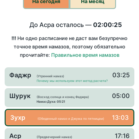
На сегодня
На месяц
До Асра осталось —
02:00:25
!!!
Ни одно расписание не даст вам безупречно
точное время намазов, поэтому обязательно
прочитайте:
Правильное время намазов
Фаджр
03:25
(Утренний намаз)
Почему мы используем этот метод расчета?
Шурук
05:00
(Восход солнца и конец Фаджра)
Намаз Духа: 05:21
Зухр
13:03
(Обеденный намаз и Джума по пятницам)
Аср
17:16
(Предвечерний намаз)