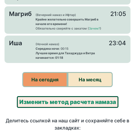
Магриб
21:05
(Вечерний намаз и Ифтар)
Крайне желательно совершить Магриб в
начале его времени!
Обязательно сверяйте с закатом (
Зачем?
)
Иша
23:04
(Ночной намаз)
Середина ночи:
00:15
Лучшее время для Тахаджуда и Витра
начинается: 01:18
На сегодня
На месяц
Изменить метод расчета намаза
Делитесь ссылкой на наш сайт и сохраняйте себе в
закладках: