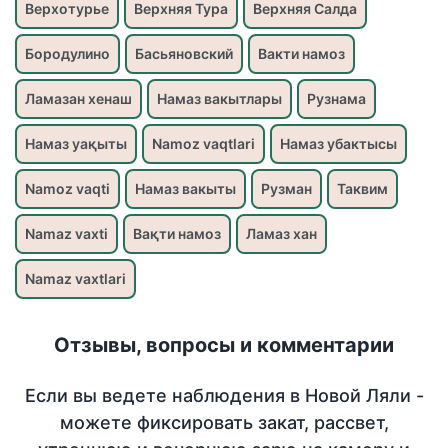
Верхотурье
Верхняя Тура
Верхняя Салда
Бородулино
Басьяновский
Вакти намоз
Ламазан хенаш
Намаз вакытлары
Рузнама
Намаз уақыты
Namoz vaqtlari
Намаз убактысы
Namoz vaqti
Намаз вакыты
Рузман
Таквим
Namaz vaxti
Вақти намоз
Ламаз хан
Namaz vaxtlari
Отзывы, вопросы и комментарии
Если вы ведете наблюдения в Новой Ляли -
можете фиксировать закат, рассвет,