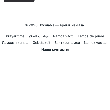
© 2026
Рузнама — время намаза
Prayer time
مواقيت الصلاة
Namoz vaqti
Temps de prière
Ламазан хенаш
Gebetszeit
Вактхои намоз
Namoz vaqtlari
Наши контакты