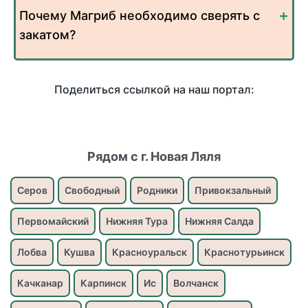
Почему Магриб необходимо сверять с
закатом?
Поделиться ссылкой на наш портал:
Рядом с г. Новая Ляля
Серов
Свободный
Родники
Привокзальный
Первомайский
Нижняя Тура
Нижняя Салда
Лобва
Кушва
Красноуральск
Краснотурьинск
Качканар
Карпинск
Ис
Волчанск