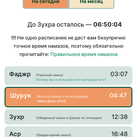
На сегодня
На месяц
До Зухра осталось —
06:50:04
!!!
Ни одно расписание не даст вам безупречно
точное время намазов, поэтому обязательно
прочитайте:
Правильное время намазов
Фаджр
03:07
(Утренний намаз)
Почему мы используем этот метод расчета?
Шурук
04:47
(Восход солнца и конец Фаджра)
Намаз Духа: 05:08
Зухр
12:38
(Обеденный намаз и Джума по пятницам)
Аср
16:48
(Предвечерний намаз)