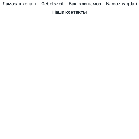
Ламазан хенаш
Gebetszeit
Вактхои намоз
Namoz vaqtlari
Наши контакты