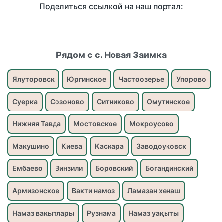
Поделиться ссылкой на наш портал:
Рядом с с. Новая Заимка
Ялуторовск
Юргинское
Частоозерье
Упорово
Суерка
Созоново
Ситниково
Омутинское
Нижняя Тавда
Мостовское
Мокроусово
Макушино
Киева
Каскара
Заводоуковск
Ембаево
Винзили
Боровский
Богандинский
Армизонское
Вакти намоз
Ламазан хенаш
Намаз вакытлары
Рузнама
Намаз уақыты