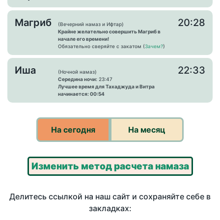
Магриб
20:28
(Вечерний намаз и Ифтар)
Крайне желательно совершить Магриб в
начале его времени!
Обязательно сверяйте с закатом (
Зачем?
)
Иша
22:33
(Ночной намаз)
Середина ночи:
23:47
Лучшее время для Тахаджуда и Витра
начинается: 00:54
На сегодня
На месяц
Изменить метод расчета намаза
Делитесь ссылкой на наш сайт и сохраняйте себе в
закладках: