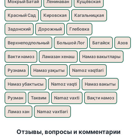
Мокрый Батай
Ленинаван
Кущёвская
Красный Сад
Кировская
Кагальницкая
Задонский
Дорожный
Глебовка
Верхнеподпольный
Большой Лог
Батайск
Азов
Вакти намоз
Ламазан хенаш
Намаз вакытлары
Рузнама
Намаз уақыты
Namoz vaqtlari
Намаз убактысы
Namoz vaqti
Намаз вакыты
Рузман
Таквим
Namaz vaxti
Вақти намоз
Ламаз хан
Namaz vaxtlari
Отзывы, вопросы и комментарии