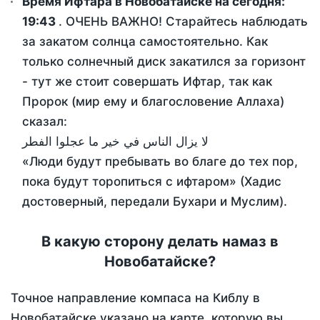
Время Ифтара в Новобатайске на сегодня:
19:43
. ОЧЕНЬ ВАЖНО! Старайтесь наблюдать
за закатом солнца самостоятельно. Как
только солнечный диск закатился за горизонт
- тут же стоит совершать Ифтар, так как
Пророк (мир ему и благословение Аллаха)
сказал:
لا يزال الناس في خير ما عجلوا الفطر
«Люди будут пребывать во благе до тех пор,
пока будут торопиться с ифтаром» (Хадис
достоверный, передали Бухари и Муслим).
В какую сторону делать намаз в
Новобатайске?
Точное направление компаса на Киблу в
Новобатайске указано на карте, которую вы