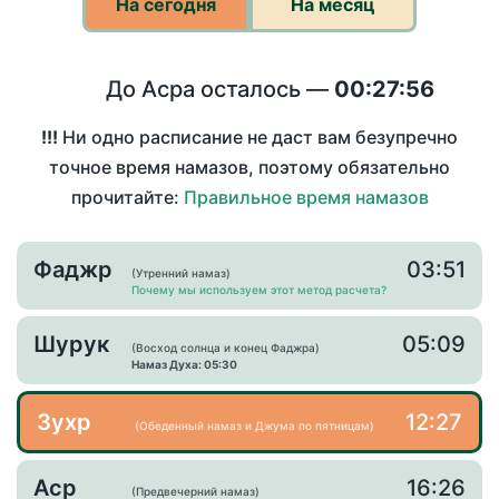
На сегодня
На месяц
До Асра осталось —
00:27:56
!!!
Ни одно расписание не даст вам безупречно
точное время намазов, поэтому обязательно
прочитайте:
Правильное время намазов
Фаджр
03:51
(Утренний намаз)
Почему мы используем этот метод расчета?
Шурук
05:09
(Восход солнца и конец Фаджра)
Намаз Духа: 05:30
Зухр
12:27
(Обеденный намаз и Джума по пятницам)
Аср
16:26
(Предвечерний намаз)