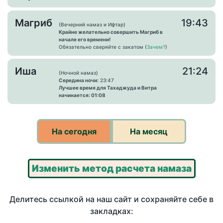
Магриб
19:43
(Вечерний намаз и Ифтар)
Крайне желательно совершить Магриб в
начале его времени!
Обязательно сверяйте с закатом (
Зачем?
)
Иша
21:24
(Ночной намаз)
Середина ночи:
23:47
Лучшее время для Тахаджуда и Витра
начинается: 01:08
На сегодня
На месяц
Изменить метод расчета намаза
Делитесь ссылкой на наш сайт и сохраняйте себе в
закладках: