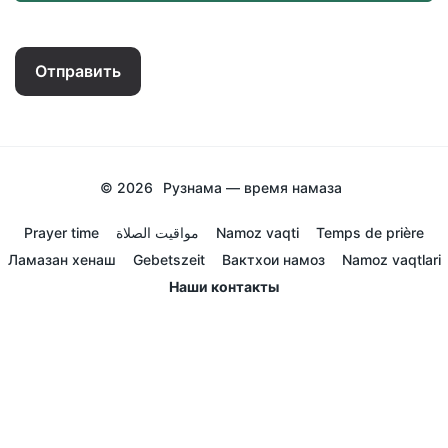
Отправить
© 2026
Рузнама — время намаза
Prayer time
مواقيت الصلاة
Namoz vaqti
Temps de prière
Ламазан хенаш
Gebetszeit
Вактхои намоз
Namoz vaqtlari
Наши контакты