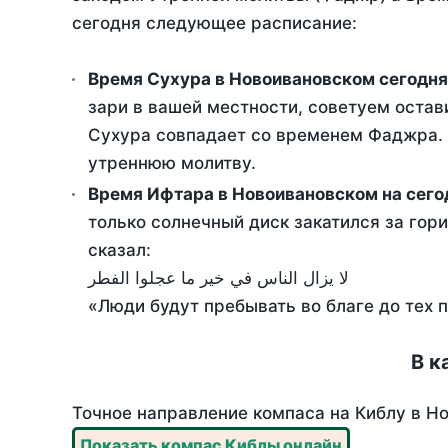
сегодня следующее расписание:
Время Сухура в Новоивановском сегодня
зари в вашей местности, советуем остав
Сухура совпадает со временем Фаджра. Т
утреннюю молитву.
Время Ифтара в Новоивановском на сего
только солнечный диск закатился за гори
сказал:
لا يزال الناس في خير ما عجلوا الفطر
«Люди будут пребывать во благе до тех 
В к
Точное направление компаса на Киблу в Но
Показать компас Киблы онлайн