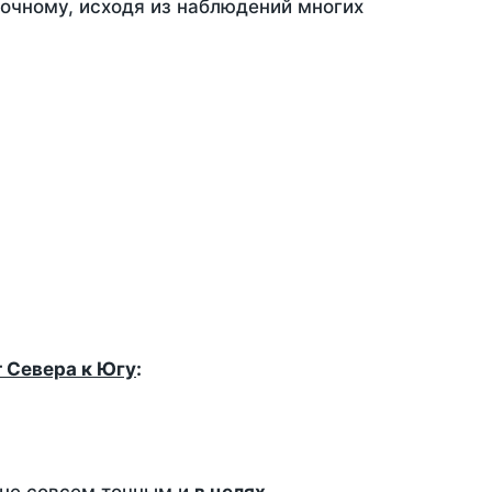
точному, исходя из наблюдений многих
т Севера к Югу
: