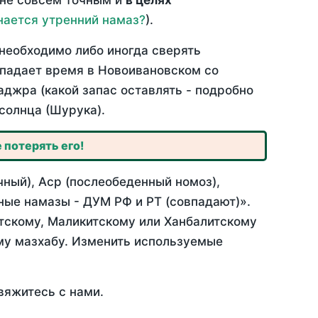
 не совсем точным и
в целях
нается утренний намаз?
).
необходимо либо иногда сверять
овпадает время в Новоивановском со
аджра (какой запас оставлять - подробно
солнца (Шурука).
 потерять его!
ный), Аср (послеобеденный номоз),
ные намазы - ДУМ РФ и РТ (совпадают)».
итскому, Маликитскому или Ханбалитскому
му мазхабу. Изменить используемые
вяжитесь с нами.