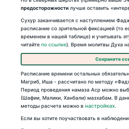
Но в северных широтах (примерно выше 54
предосторожности
лучше оставить «интерв
Сухур заканчивается с наступлением Фадж
расписание со зрительной фиксацией (то е
временем в нашей таблице) и учитывать эт
читайте
по ссылке
). Время молитвы Духа н
Сохраните ссы
Расписание времени остальных обязательн
Магриб, Иша - рассчитано по методу «Фад
Период проведения намаза Аср можно выбр
(Шафии, Малики, Ханбали) мазхабам. В да
настройках
методы расчета можно в
.
Если вы хотите поучаствовать в наблюдени