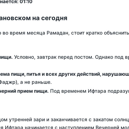
ается: 01:10
ановском на сегодня
о во время месяца Рамадан, стоит кратко объясни
ем пищи.
Условно, завтрак перед постом. Однако под 
ержание от приема пищи, питья и всех других действий, наруша
аджр), а не раньше.
 - это вечерний прием пищи.
Под временем Ифтара подразум
ом утренней зари и заканчивается с закатом солнц
я Ифтара начинается с наступлением Вечерней мол