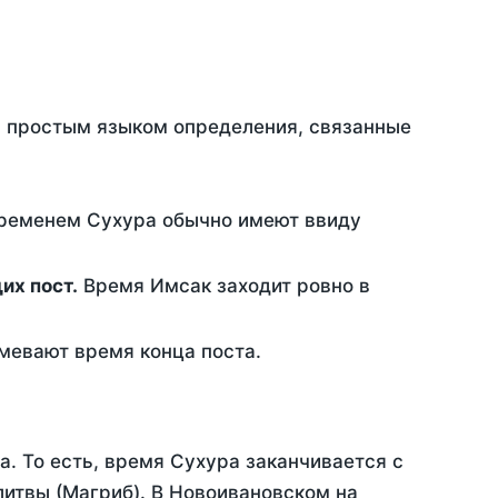
ть простым языком определения, связанные
временем Сухура обычно имеют ввиду
ющих пост.
Время Имсак заходит ровно в
евают время конца поста.
а. То есть, время Сухура заканчивается с
итвы (Магриб). В Новоивановском на