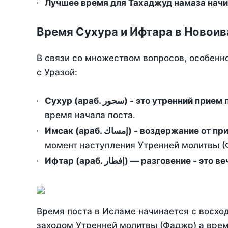
Лучшее время для Тахаджуд намаза начин
Время Сухура и Ифтара в Новоив
В связи со множеством вопросов, особенн
с Уразой:
Сухур (араб. سحور) - это утренний при
время начала поста.
Имсак (араб. إمساك) - возд
момент наступления Утренней молитвы (Ф
Ифтар (араб. إفطار) — разговение
Время поста в Исламе начинается с восход
заходом Утренней молитвы (Фаджр) а врем