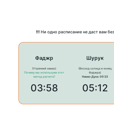
!!!
Ни одно расписание не даст вам бе
Фаджр
Шурук
(Утренний намаз)
(Восход солнца и конец
Почему мы используем этот
Фаджра)
метод расчета?
Намаз Духа: 05:33
03:58
05:12