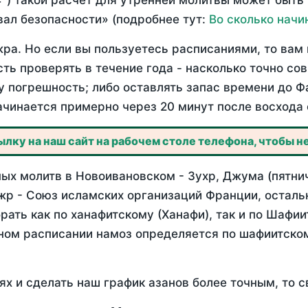
°) такой расчет для утренней молитвы может быть
ал безопасности» (подробнее тут:
Во сколько начи
ра. Но если вы пользуетесь расписаниями, то вам 
сть проверять в течение года - насколько точно с
у погрешность; либо оставлять запас времени до Ф
ачинается примерно через 20 минут после восхода 
лку на наш сайт на рабочем столе телефона, чтобы не
ых молитв в Новоивановском - Зухр, Джума (пятнич
жр - Союз исламских организаций Франции, осталь
ать как по ханафитскому (Ханафи), так и по Шафи
нном расписании намоз определяется по шафиитско
ях и сделать наш график азанов более точным, то с