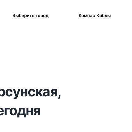
Выберите город
Компас Киблы
рсунская,
егодня