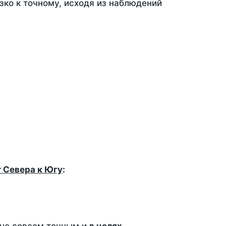
зко к точному, исходя из наблюдений
т Севера к Югу
: