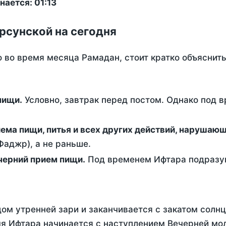
ается: 01:13
рсунской на сегодня
о во время месяца Рамадан, стоит кратко объясни
ем пищи.
Условно, завтрак перед постом. Однако под 
ержание от приема пищи, питья и всех других действий, наруша
аджр), а не раньше.
 - это вечерний прием пищи.
Под временем Ифтара подразум
ом утренней зари и заканчивается с закатом солнц
я Ифтара начинается с наступлением Вечерней мол