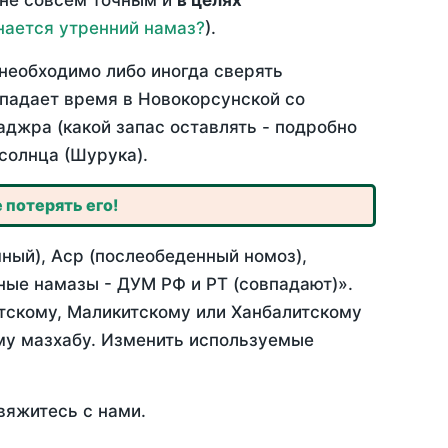
 не совсем точным и
в целях
нается утренний намаз?
).
необходимо либо иногда сверять
впадает время в Новокорсунской со
аджра (какой запас оставлять - подробно
солнца (Шурука).
 потерять его!
ный), Аср (послеобеденный номоз),
ные намазы - ДУМ РФ и РТ (совпадают)».
итскому, Маликитскому или Ханбалитскому
му мазхабу. Изменить используемые
вяжитесь с нами.