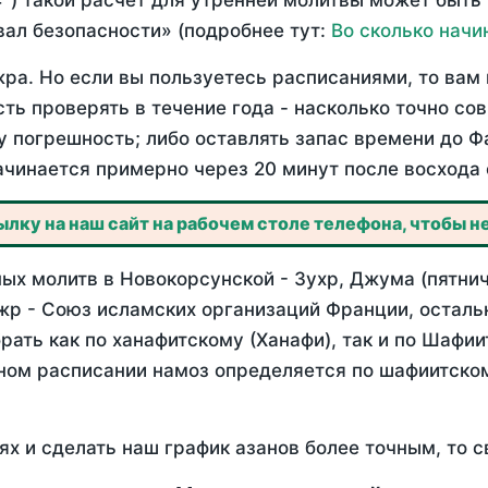
°) такой расчет для утренней молитвы может быть
ал безопасности» (подробнее тут:
Во сколько начи
ра. Но если вы пользуетесь расписаниями, то вам 
сть проверять в течение года - насколько точно со
у погрешность; либо оставлять запас времени до Ф
ачинается примерно через 20 минут после восхода 
лку на наш сайт на рабочем столе телефона, чтобы не
ых молитв в Новокорсунской - Зухр, Джума (пятнич
жр - Союз исламских организаций Франции, осталь
ать как по ханафитскому (Ханафи), так и по Шафи
нном расписании намоз определяется по шафиитско
ях и сделать наш график азанов более точным, то с