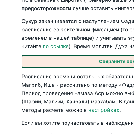
Но в северных широтах (примерно выше 54
предосторожности
лучше оставить «интерв
Сухур заканчивается с наступлением Фадж
расписание со зрительной фиксацией (то е
временем в нашей таблице) и учитывать эт
читайте
по ссылке
). Время молитвы Духа н
Сохраните ссы
Расписание времени остальных обязательн
Магриб, Иша - рассчитано по методу «Фад
Период проведения намаза Аср можно выбр
(Шафии, Малики, Ханбали) мазхабам. В да
настройках
методы расчета можно в
.
Если вы хотите поучаствовать в наблюдени