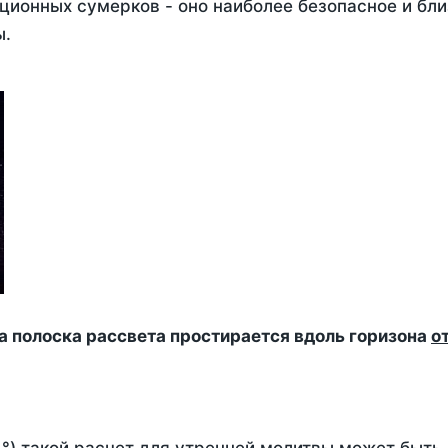
ционных сумерков - оно наиболее безопасное и бли
ы.
да полоска рассвета простирается вдоль горизона
о