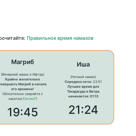
прочитайте:
Правильное время намазов
Магриб
Иша
(Вечерний намаз и Ифтар)
(Ночной намаз)
Крайне желательно
Середина ночи:
23:51
совершить Магриб в начале
Лучшее время для
его времени!
Тахаджуда и Витра
Обязательно сверяйте с
начинается: 01:13
закатом (
Зачем?
)
21:24
19:45