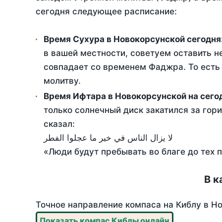
сегодня следующее расписание:
Время Сухура в Новокорсунской сегодня
в вашей местности, советуем оставить н
совпадает со временем Фаджра. То есть 
молитву.
Время Ифтара в Новокорсунской на сего
только солнечный диск закатился за гори
сказал:
لا يزال الناس في خير ما عجلوا الفطر
«Люди будут пребывать во благе до тех 
В к
Точное направление компаса на Киблу в Но
Показать компас Киблы онлайн