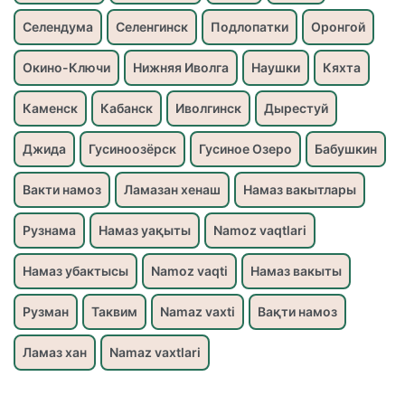
Селендума
Селенгинск
Подлопатки
Оронгой
Окино-Ключи
Нижняя Иволга
Наушки
Кяхта
Каменск
Кабанск
Иволгинск
Дырестуй
Джида
Гусиноозёрск
Гусиное Озеро
Бабушкин
Вакти намоз
Ламазан хенаш
Намаз вакытлары
Рузнама
Намаз уақыты
Namoz vaqtlari
Намаз убактысы
Namoz vaqti
Намаз вакыты
Рузман
Таквим
Namaz vaxti
Вақти намоз
Ламаз хан
Namaz vaxtlari