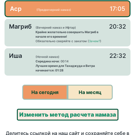
Аср
17:05
(Предвечерний намаз)
Магриб
20:32
(Вечерний намаз и Ифтар)
Крайне желательно совершить Магриб в
начале его времени!
Обязательно сверяйте с закатом (
Зачем?
)
Иша
22:32
(Ночной намаз)
Середина ночи:
00:14
Лучшее время для Тахаджуда и Витра
начинается: 01:28
На сегодня
На месяц
Изменить метод расчета намаза
Делитесь ссылкой на наш сайт и сохраняйте себе в