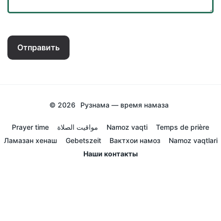
Отправить
© 2026
Рузнама — время намаза
Prayer time
مواقيت الصلاة
Namoz vaqti
Temps de prière
Ламазан хенаш
Gebetszeit
Вактхои намоз
Namoz vaqtlari
Наши контакты