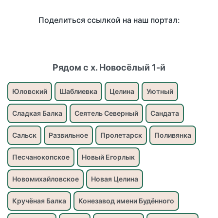
Поделиться ссылкой на наш портал:
Рядом с х. Новосёлый 1-й
Юловский
Шаблиевка
Целина
Уютный
Сладкая Балка
Сеятель Северный
Сандата
Сальск
Развильное
Пролетарск
Поливянка
Песчанокопское
Новый Егорлык
Новомихайловское
Новая Целина
Кручёная Балка
Конезавод имени Будённого