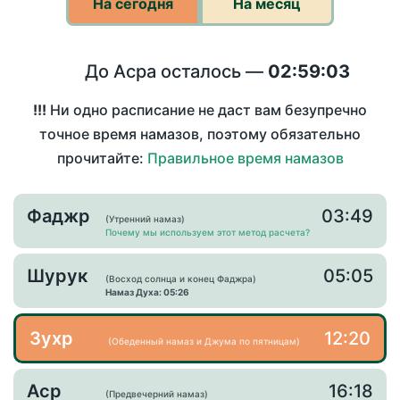
На сегодня
На месяц
До Асра осталось —
02:59:03
!!!
Ни одно расписание не даст вам безупречно
точное время намазов, поэтому обязательно
прочитайте:
Правильное время намазов
Фаджр
03:49
(Утренний намаз)
Почему мы используем этот метод расчета?
Шурук
05:05
(Восход солнца и конец Фаджра)
Намаз Духа: 05:26
Зухр
12:20
(Обеденный намаз и Джума по пятницам)
Аср
16:18
(Предвечерний намаз)