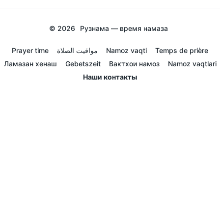
© 2026
Рузнама — время намаза
Prayer time
مواقيت الصلاة
Namoz vaqti
Temps de prière
Ламазан хенаш
Gebetszeit
Вактхои намоз
Namoz vaqtlari
Наши контакты