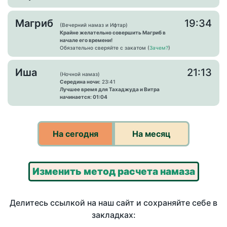
Магриб
19:34
(Вечерний намаз и Ифтар)
Крайне желательно совершить Магриб в
начале его времени!
Обязательно сверяйте с закатом (
Зачем?
)
Иша
21:13
(Ночной намаз)
Середина ночи:
23:41
Лучшее время для Тахаджуда и Витра
начинается: 01:04
На сегодня
На месяц
Изменить метод расчета намаза
Делитесь ссылкой на наш сайт и сохраняйте себе в
закладках: