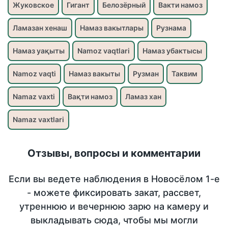
Жуковское
Гигант
Белозёрный
Вакти намоз
Ламазан хенаш
Намаз вакытлары
Рузнама
Намаз уақыты
Namoz vaqtlari
Намаз убактысы
Namoz vaqti
Намаз вакыты
Рузман
Таквим
Namaz vaxti
Вақти намоз
Ламаз хан
Namaz vaxtlari
Отзывы, вопросы и комментарии
Если вы ведете наблюдения в Новосёлом 1-е
- можете фиксировать закат, рассвет,
утреннюю и вечернюю зарю на камеру и
выкладывать сюда, чтобы мы могли