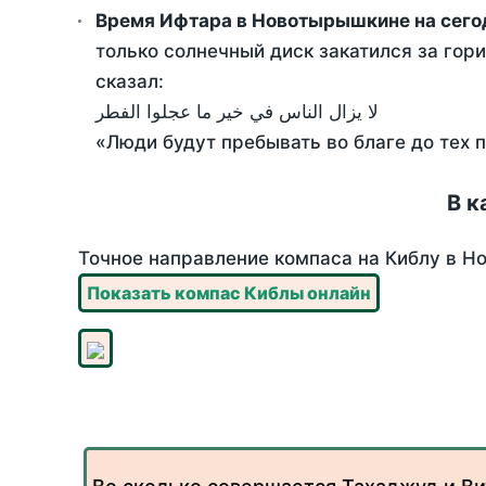
Время Ифтара в Новотырышкине на сего
только солнечный диск закатился за гори
сказал:
لا يزال الناس في خير ما عجلوا الفطر
«Люди будут пребывать во благе до тех 
В к
Точное направление компаса на Киблу в Но
Показать компас Киблы онлайн