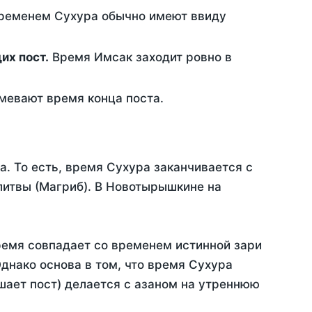
временем Сухура обычно имеют ввиду
ющих пост.
Время Имсак заходит ровно в
евают время конца поста.
а. То есть, время Сухура заканчивается с
литвы (Магриб). В Новотырышкине на
ремя совпадает со временем истинной зари
днако основа в том, что время Сухура
шает пост) делается с азаном на утреннюю