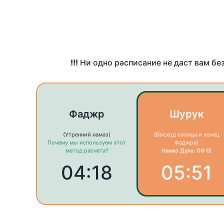
!!!
Ни одно расписание не даст вам бе
Фаджр
Шурук
(Утренний намаз)
(Восход солнца и конец
Почему мы используем этот
Фаджра)
метод расчета?
Намаз Духа: 06:12
04:18
05:51