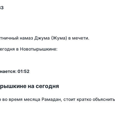
33
ятничный намаз Джума (Жума) в мечети.
сегодня в Новотырышкине:
нается: 01:52
ырышкине на сегодня
о во время месяца Рамадан, стоит кратко объясни