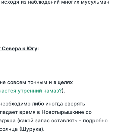
, исходя из наблюдений многих мусульман
т Севера к Югу
:
 не совсем точным и
в целях
нается утренний намаз?
).
необходимо либо иногда сверять
овпадает время в Новотырышкине со
аджра (какой запас оставлять - подробно
солнца (Шурука).