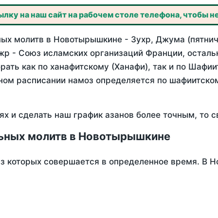
лку на наш сайт на рабочем столе телефона, чтобы не
ых молитв в Новотырышкине - Зухр, Джума (пятнич
жр - Союз исламских организаций Франции, осталь
ать как по ханафитскому (Ханафи), так и по Шафи
нном расписании намоз определяется по шафиитско
ях и сделать наш график азанов более точным, то с
ьных молитв в Новотырышкине
из которых совершается в определенное время. В 