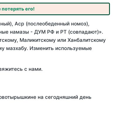
 потерять его!
ный), Аср (послеобеденный номоз),
ные намазы - ДУМ РФ и РТ (совпадают)».
итскому, Маликитскому или Ханбалитскому
му мазхабу. Изменить используемые
вяжитесь с нами.
Новотырышкине на сегодняшний день