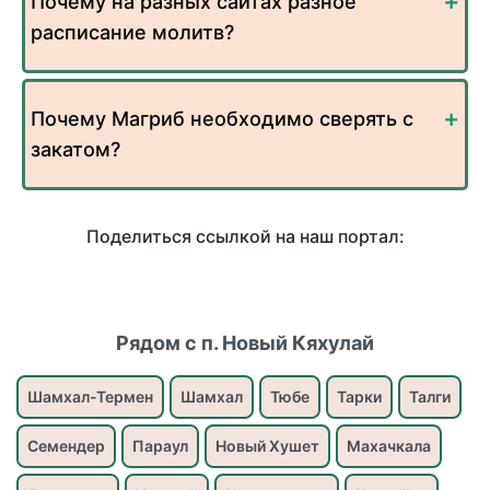
Почему на разных сайтах разное
расписание молитв?
Почему Магриб необходимо сверять с
закатом?
Поделиться ссылкой на наш портал:
Рядом с п. Новый Кяхулай
Шамхал-Термен
Шамхал
Тюбе
Тарки
Талги
Семендер
Параул
Новый Хушет
Махачкала