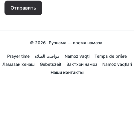
Отправить
© 2026
Рузнама — время намаза
Prayer time
مواقيت الصلاة
Namoz vaqti
Temps de prière
Ламазан хенаш
Gebetszeit
Вактхои намоз
Namoz vaqtlari
Наши контакты