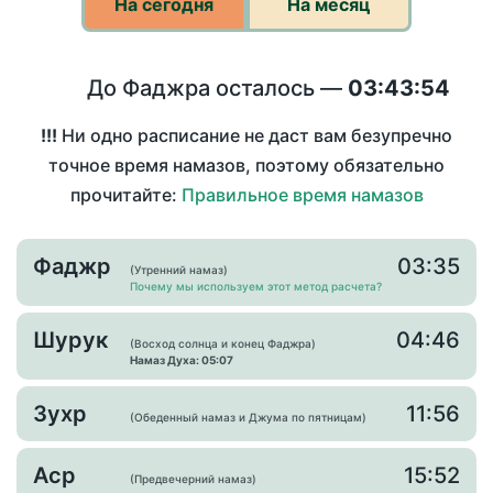
На сегодня
На месяц
До Фаджра осталось —
03:43:54
!!!
Ни одно расписание не даст вам безупречно
точное время намазов, поэтому обязательно
прочитайте:
Правильное время намазов
Фаджр
03:35
(Утренний намаз)
Почему мы используем этот метод расчета?
Шурук
04:46
(Восход солнца и конец Фаджра)
Намаз Духа: 05:07
Зухр
11:56
(Обеденный намаз и Джума по пятницам)
Аср
15:52
(Предвечерний намаз)