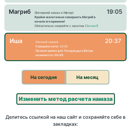
Магриб
19:05
(Вечерний намаз и Ифтар)
Крайне желательно совершить Магриб в
начале его времени!
Обязательно сверяйте с закатом (
Зачем?
)
Иша
20:37
(Ночной намаз)
Середина ночи:
23:20
Лучшее время для Тахаджуда и Витра
начинается: 00:45
На сегодня
На месяц
Изменить метод расчета намаза
Делитесь ссылкой на наш сайт и сохраняйте себе в
закладках: