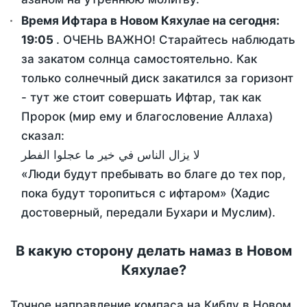
Время Ифтара в Новом Кяхулае на сегодня:
19:05
. ОЧЕНЬ ВАЖНО! Старайтесь наблюдать
за закатом солнца самостоятельно. Как
только солнечный диск закатился за горизонт
- тут же стоит совершать Ифтар, так как
Пророк (мир ему и благословение Аллаха)
сказал:
لا يزال الناس في خير ما عجلوا الفطر
«Люди будут пребывать во благе до тех пор,
пока будут торопиться с ифтаром» (Хадис
достоверный, передали Бухари и Муслим).
В какую сторону делать намаз в Новом
Кяхулае?
Точное направление компаса на Киблу в Новом