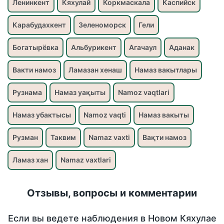
Ленинкент
Кяхулай
Коркмаскала
Каспийск
Карабудахкент
Зеленоморск
Гели
Богатырёвка
Альбурикент
Агачаул
Аданак
Вакти намоз
Ламазан хенаш
Намаз вакытлары
Рузнама
Намаз уақыты
Namoz vaqtlari
Намаз убактысы
Namoz vaqti
Намаз вакыты
Рузман
Таквим
Namaz vaxti
Вақти намоз
Ламаз хан
Namaz vaxtlari
Отзывы, вопросы и комментарии
Если вы ведете наблюдения в Новом Кяхулае