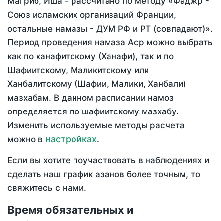
Магриб, Иша - рассчитано по методу «Фаджр -
Союз исламских организаций Франции,
остальные намазы - ДУМ РФ и РТ (совпадают)».
Период проведения намаза Аср можно выбрать
как по ханафитскому (Ханафи), так и по
Шафиитскому, Маликитскому или
Ханбалитскому (Шафии, Малики, Ханбали)
мазхабам. В данном расписании намоз
определяется по шафиитскому мазхабу.
Изменить используемые методы расчета
настройках
можно в
.
Если вы хотите поучаствовать в наблюдениях и
сделать наш график азанов более точным, то
свяжитесь с нами.
Время обязательных и