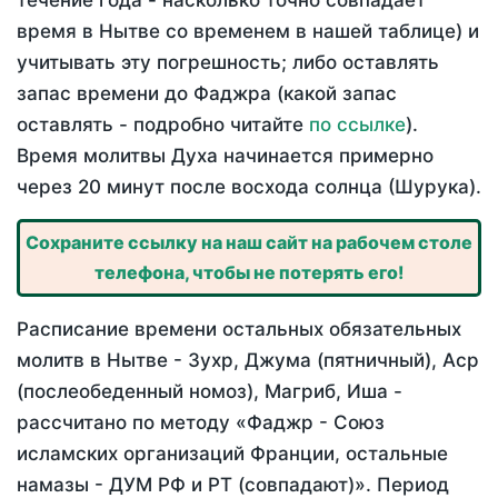
течение года - насколько точно совпадает
время в Нытве со временем в нашей таблице) и
учитывать эту погрешность; либо оставлять
запас времени до Фаджра (какой запас
оставлять - подробно читайте
по ссылке
).
Время молитвы Духа начинается примерно
через 20 минут после восхода солнца (Шурука).
Сохраните ссылку на наш сайт на рабочем столе
телефона, чтобы не потерять его!
Расписание времени остальных обязательных
молитв в Нытве - Зухр, Джума (пятничный), Аср
(послеобеденный номоз), Магриб, Иша -
рассчитано по методу «Фаджр - Союз
исламских организаций Франции, остальные
намазы - ДУМ РФ и РТ (совпадают)». Период