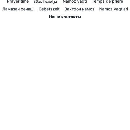
Prayer time
مواقيت الصلاة
Namoz vaqti
Temps de prière
Ламазан хенаш
Gebetszeit
Вактхои намоз
Namoz vaqtlari
Наши контакты