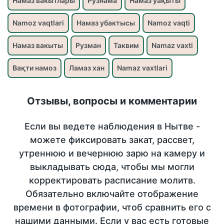
Намаз вакытлары
Рузнама
Намаз уақыты
Namoz vaqtlari
Намаз убактысы
Namoz vaqti
Намаз вакыты
Рузман
Таквим
Namaz vaxti
Вақти намоз
Ламаз хан
Namaz vaxtlari
Отзывы, вопросы и комментарии
Если вы ведете наблюдения в Нытве -
можете фиксировать закат, рассвет,
утреннюю и вечернюю зарю на камеру и
выкладывать сюда, чтобы мы могли
корректировать расписание молитв.
Обязательно включайте отображение
времени в фотографии, чтоб сравнить его с
нашими данными. Если у вас есть готовые