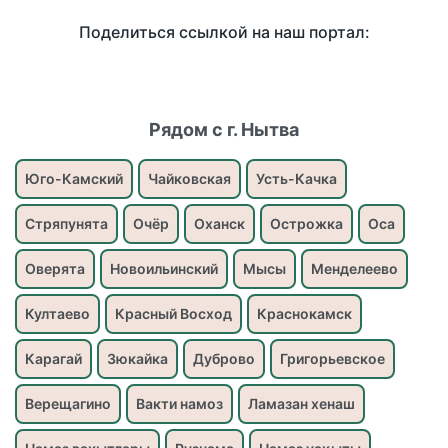
Поделиться ссылкой на наш портал:
Рядом с г. Нытва
Юго-Камский
Чайковская
Усть-Качка
Стряпунята
Очёр
Оханск
Острожка
Оса
Оверята
Новоильинский
Мысы
Менделеево
Култаево
Красный Восход
Краснокамск
Карагай
Зюкайка
Дуброво
Григорьевское
Верещагино
Вакти намоз
Ламазан хенаш