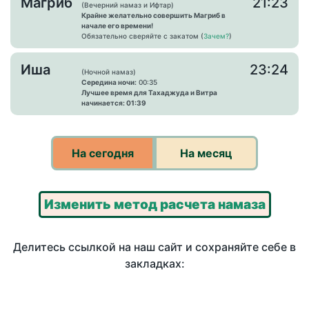
Магриб
21:23
(Вечерний намаз и Ифтар)
Крайне желательно совершить Магриб в
начале его времени!
Обязательно сверяйте с закатом (
Зачем?
)
Иша
23:24
(Ночной намаз)
Середина ночи:
00:35
Лучшее время для Тахаджуда и Витра
начинается: 01:39
На сегодня
На месяц
Изменить метод расчета намаза
Делитесь ссылкой на наш сайт и сохраняйте себе в
закладках: