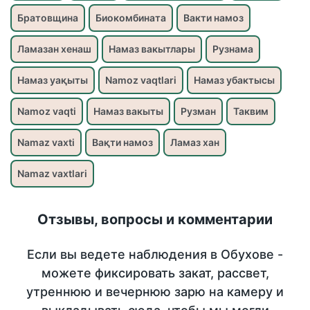
Братовщина
Биокомбината
Вакти намоз
Ламазан хенаш
Намаз вакытлары
Рузнама
Намаз уақыты
Namoz vaqtlari
Намаз убактысы
Namoz vaqti
Намаз вакыты
Рузман
Таквим
Namaz vaxti
Вақти намоз
Ламаз хан
Namaz vaxtlari
Отзывы, вопросы и комментарии
Если вы ведете наблюдения в Обухове -
можете фиксировать закат, рассвет,
утреннюю и вечернюю зарю на камеру и