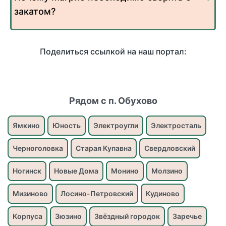
закатом?
Поделиться ссылкой на наш портал:
Рядом с п. Обухово
Ямкино
Юность
Электроугли
Электросталь
Черноголовка
Старая Купавна
Свердловский
Ногинск
Новые Дома
Монино
Молзино
Мизиново
Лосино-Петровский
Кудиново
Корпуса
Зюзино
Звёздный городок
Заречье