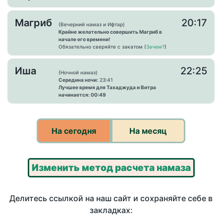
Магриб
20:17
(Вечерний намаз и Ифтар)
Крайне желательно совершить Магриб в
начале его времени!
Обязательно сверяйте с закатом (
Зачем?
)
Иша
22:25
(Ночной намаз)
Середина ночи:
23:41
Лучшее время для Тахаджуда и Витра
начинается: 00:49
На сегодня
На месяц
Изменить метод расчета намаза
Делитесь ссылкой на наш сайт и сохраняйте себе в
закладках: