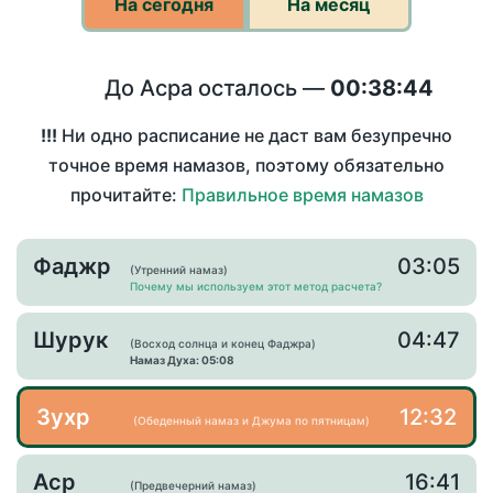
На сегодня
На месяц
До Асра осталось —
00:38:44
!!!
Ни одно расписание не даст вам безупречно
точное время намазов, поэтому обязательно
прочитайте:
Правильное время намазов
Фаджр
03:05
(Утренний намаз)
Почему мы используем этот метод расчета?
Шурук
04:47
(Восход солнца и конец Фаджра)
Намаз Духа: 05:08
Зухр
12:32
(Обеденный намаз и Джума по пятницам)
Аср
16:41
(Предвечерний намаз)