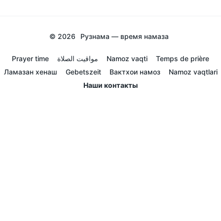
© 2026
Рузнама — время намаза
Prayer time
مواقيت الصلاة
Namoz vaqti
Temps de prière
Ламазан хенаш
Gebetszeit
Вактхои намоз
Namoz vaqtlari
Наши контакты