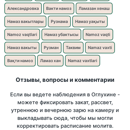
Александровка
Вакти намоз
Ламазан хенаш
Намаз вакытлары
Рузнама
Намаз уақыты
Namoz vaqtlari
Намаз убактысы
Namoz vaqti
Намаз вакыты
Рузман
Таквим
Namaz vaxti
Вақти намоз
Ламаз хан
Namaz vaxtlari
Отзывы, вопросы и комментарии
Если вы ведете наблюдения в Оглухине -
можете фиксировать закат, рассвет,
утреннюю и вечернюю зарю на камеру и
выкладывать сюда, чтобы мы могли
корректировать расписание молитв.