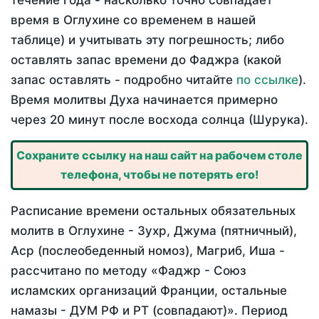
течение года - насколько точно совпадает
время в Оглухине со временем в нашей
таблице) и учитывать эту погрешность; либо
оставлять запас времени до Фаджра (какой
запас оставлять - подробно читайте
по ссылке
).
Время молитвы Духа начинается примерно
через 20 минут после восхода солнца (Шурука).
Сохраните ссылку на наш сайт на рабочем столе
телефона, чтобы не потерять его!
Расписание времени остальных обязательных
молитв в Оглухине - Зухр, Джума (пятничный),
Аср (послеобеденный номоз), Магриб, Иша -
рассчитано по методу «Фаджр - Союз
исламских организаций Франции, остальные
намазы - ДУМ РФ и РТ (совпадают)». Период