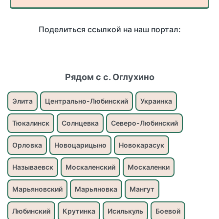
Поделиться ссылкой на наш портал:
Рядом с с. Оглухино
Элита
Центрально-Любинский
Украинка
Тюкалинск
Солнцевка
Северо-Любинский
Орловка
Новоцарицыно
Новокарасук
Называевск
Москаленский
Москаленки
Марьяновский
Марьяновка
Мангут
Любинский
Крутинка
Исилькуль
Боевой