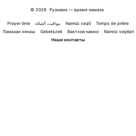
© 2026
Рузнама — время намаза
Prayer time
مواقيت الصلاة
Namoz vaqti
Temps de prière
Ламазан хенаш
Gebetszeit
Вактхои намоз
Namoz vaqtlari
Наши контакты