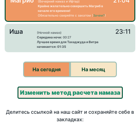
Магриб
21:04
(Вечерний намаз и Ифтар)
Крайне желательно совершить Магриб в
начале его времени!
Обязательно сверяйте с закатом (
Зачем?
)
Иша
23:11
(Ночной намаз)
Середина ночи:
00:27
Лучшее время для Тахаджуда и Витра
начинается: 01:35
На сегодня
На месяц
Изменить метод расчета намаза
Делитесь ссылкой на наш сайт и сохраняйте себе в
закладках: