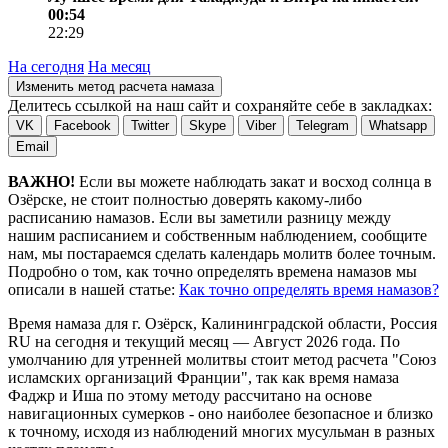
00:54
22:29
На сегодня
На месяц
Изменить метод расчета намаза
Делитесь ссылкой на наш сайт и сохраняйте себе в закладках:
VK
Facebook
Twitter
Skype
Viber
Telegram
Whatsapp
Email
ВАЖНО!
Если вы можете наблюдать закат и восход солнца в
Озёрске, не стоит полностью доверять какому-либо
расписанию намазов. Если вы заметили разницу между
нашим расписанием и собственным наблюдением, сообщите
нам, мы постараемся сделать календарь молитв более точным.
Подробно о том, как точно определять времена намазов мы
описали в нашей статье:
Как точно определять время намазов?
Время намаза для г. Озёрск, Калининградской области, Россия
RU
на
сегодня
и текущий месяц —
Август 2026 года
. По
умолчанию для утренней молитвы стоит метод расчета "Союз
исламских организаций Франции", так как время намаза
Фаджр и Иша по этому методу рассчитано на основе
навигационных сумерков - оно наиболее безопасное и близко
к точному, исходя из наблюдений многих мусульман в разных