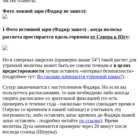
частях планеты.
Фото ложной зари (Фаджр не зашел):
🠗 Фото истинной зари (Фаджр зашел) - когда полоска
рассвета простирается вдоль горизона
от Севера к Югу
:
Но в северных широтах (примерно выше 54°) такой расчет для
утренней молитвы может быть не совсем точным и
в целях
предосторожности
лучше оставить «интервал безопасности»
(подробнее тут:
Во сколько начинается утренний намаз?
).
Сухур заканчивается с наступлением Фаджра. Но если вы
пользуетесь расписаниями, то вам необходимо либо иногда
сверять расписание со зрительной фиксацией (то есть
проверять в течение года - насколько точно совпадает время в
Озёрске со временем в нашей таблице) и учитывать эту
погрешность; либо оставлять запас времени до Фаджра (какой
запас оставлять - подробно читайте
по ссылке
). Время
молитвы Духа начинается примерно через 20 минут после
восхода солнца (Шурука).