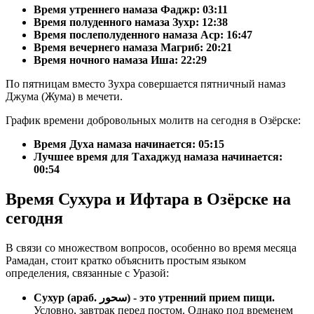
Время утреннего намаза Фаджр:
03:11
Время полуденного намаза Зухр:
12:38
Время послеполуденного намаза Аср:
16:47
Время вечернего намаза Магриб:
20:21
Время ночного намаза Иша:
22:29
По пятницам вместо Зухра совершается пятничный намаз
Джума (Жума) в мечети.
График времени добровольных молитв на сегодня в Озёрске:
Время Духа намаза начинается: 05:15
Лучшее время для Тахаджуд намаза начинается:
00:54
Время Сухура и Ифтара в Озёрске на
сегодня
В связи со множеством вопросов, особенно во время месяца
Рамадан, стоит кратко объяснить простым языком
определения, связанные с Уразой:
Сухур (араб. سحور) - это утренний прием пищи.
Условно, завтрак перед постом. Однако под временем