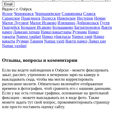
Email
Рядом с г. Озёрск
Ясное
Черняховск
Чернышевское
Славяновка
Славск
Саранское
Правдинск
Полесск
Нивенское
Нестеров
Неман
Малое Луговое
Малое Исаково
Илюшино
Добровольск
Гусев
Гвардейск
Большое Исаково
Большаково
Багратионовск
Вакти
намоз
Ламазан хенаш
Намаз вакытлары
Рузнама
Намаз
уақыты
Namoz vaqtlari
Намаз убактысы
Namoz vaqti
Намаз
вакыты
Рузман
Таквим
Namaz vaxti
Вақти намоз
Ламаз хан
Namaz vaxtlari
Отзывы, вопросы и комментарии
Если вы ведете наблюдения в Озёрске - можете фиксировать
закат, рассвет, утреннюю и вечернюю зарю на камеру и
выкладывать сюда, чтобы мы могли корректировать
расписание молитв. Обязательно включайте отображение
времени в фотографии, чтоб сравнить его с нашими данными.
Если у вас есть готовые графики, основанные на зрительной
фиксации - можете выкладывать их в виде фото. Также
можете задать тут свой вопрос, прокомментировать страницу
или просто поставить оценку сайту.