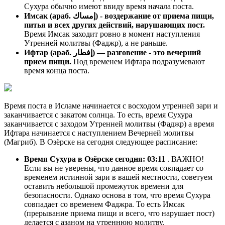
Сухура обычно имеют ввиду время начала поста.
Имсак (араб. إمساك) - воздержание от приема пищи,
питья и всех других действий, нарушающих пост.
Время Имсак заходит ровно в момент наступления
Утренней молитвы (Фаджр), а не раньше.
Ифтар (араб. إفطار) — разговение - это вечерний
прием пищи.
Под временем Ифтара подразумевают
время конца поста.
Время поста в Исламе начинается с восходом утренней зари и
заканчивается с закатом солнца. То есть, время Сухура
заканчивается с заходом Утренней молитвы (Фаджр) а время
Ифтара начинается с наступлением Вечерней молитвы
(Магриб). В Озёрске на сегодня следующее расписание:
Время Сухура в Озёрске сегодня:
03:11
. ВАЖНО!
Если вы не уверены, что данное время совпадает со
временем истинной зари в вашей местности, советуем
оставить небольшой промежуток времени для
безопасности. Однако основа в том, что время Сухура
совпадает со временем Фаджра. То есть Имсак
(прерывание приема пищи и всего, что нарушает пост)
делается с азаном на утреннюю молитву.