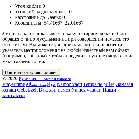
Угол киблы:
0
Угол киблы для компаса:
0
Расстояние до Каабы:
0
Координаты:
54.41667
,
22.01667
Линия на карте показывает, в какую сторону должно быть
обращено лицо мусульманина при совершении намазов (то
есть киблу). Вы можете увеличить масштаб и перенести
указатель местоположения на любой известный вам объект
(например, ваш дом), чтобы определить нужное направление
максимально точно.
Найти моё местоположение
© 2026
Рузнама — время намаза
Prayer time
مواقيت الصلاة
Namoz vaqti
Temps de prière
Ламазан
хенаш
Gebetszeit
Вактхои намоз
Namoz vaqtlari
Наши
контакты