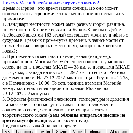
Почему Магриб необходимо сверять с закатом?
Время Магриба - это время заката солнца. Но оно может
отличаться от астрономических вычислений по нескольким
причинам:
1. Ландшафт местности может быть разным (горы, равнина,
низменность). К примеру, жители Бурдж-Халифы в Дубае
(небоскреб высотой 163 этажа) совершают молитву и ифтар с
сухуром в 3 разных промежутка времени, в зависимости от
этажа. Что же говорить о местностях, которые находятся в
горах?;
2. Протяженность местности везде разная (например,
протяжённость Москвы без учёта чересполосных участков с
севера на юг в пределах МКАД — 38 км, за пределами МКАД
— 51,7 км; с запада на восток — 29,7 км - то есть от Реутова
до Немчиновки. На 23.12.2022 закат солнца в Реутово - 15:58,
а в Немчиновке - 16:00. То есть разница времени Магриба
между восточной и западной сторонами Москвы на
23.12.2022 - 2 минуты).
3. Эффекты фактической влажности, температуры и давления
в атмосфере — они могут вызывать иное преломление
солнечного света, чем предполагается при расчетах
теоретического заката (а мы
обязаны опираться именно на
зрительную фиксацию
, а не рассчетную);
Поделиться ссылкой на наш портал:
VK
Facebook
Twitter
Skype
Viber
Telegram
Whatsapp