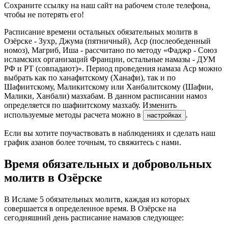
Сохраните ссылку на наш сайт на рабочем столе телефона,
чтобы не потерять его!
Расписание времени остальных обязательных молитв в
Озёрске - Зухр, Джума (пятничный), Аср (послеобеденный
номоз), Магриб, Иша - рассчитано по методу «Фаджр - Союз
исламских организаций Франции, остальные намазы - ДУМ
РФ и РТ (совпадают)». Период проведения намаза Аср можно
выбрать как по ханафитскому (Ханафи), так и по
Шафиитскому, Маликитскому или Ханбалитскому (Шафии,
Малики, Ханбали) мазхабам. В данном расписании намоз
определяется по шафиитскому мазхабу. Изменить
используемые методы расчета можно в
.
настройках
Если вы хотите поучаствовать в наблюдениях и сделать наш
график азанов более точным, то свяжитесь с нами.
Время обязательных и добровольных
молитв в Озёрске
В Исламе 5 обязательных молитв, каждая из которых
совершается в определенное время. В Озёрске на
сегодняшний день расписание намазов следующее: