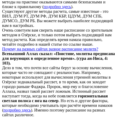
методы на практике оказываются самыми безопасными и
ближе к правильному (
подробно здесь
).
Существуют другие методы расчета, самые известные - это
ВИЛ, ДУМ РТ, ДУМ РФ, ДУМ КБР, ЦДУМ, ДУМ СПБ,
ДУМСО, ДУМ РБ. Вы можете выбрать наиболее подходящий
вам в настройках.
Очень советуем вам сверить наше расписание со зрительным
методом в Озёрске, и только потом выбрать подходящий вам
метод расчета. Как определять время намаза правильно,
читайте подробно в нашей статье по ссылке выше.
Почему на разных сайтах разное расписание молитв?
Всевышний Аллах сказал: «Поистине, молитва предписана
для верующих в
определенное
время». (сура ан-Ниса, 4:
103).
Дело в том, что почти все сайты берут за основу вычисления,
которые часто не совпадают с реальностью. Например,
некоторые используют для вычисления утренней молитвы в
Озёрске зодиакальный рассвет, в то время, как он заходит
гораздо раньше Фаджра. Пророк, мир ему и благословение
Аллаха, назвал такой рассвет ложным. Истинный рассвет
наступает тогда, когда на небе появляется
горизонтальная
светлая полоса с юга на север
. Но есть и другие факторы,
которые необходимо учитывать при расчёте времени намазов
(
подробно здесь
). Именно поэтому расписание на разных
сайтах различное.