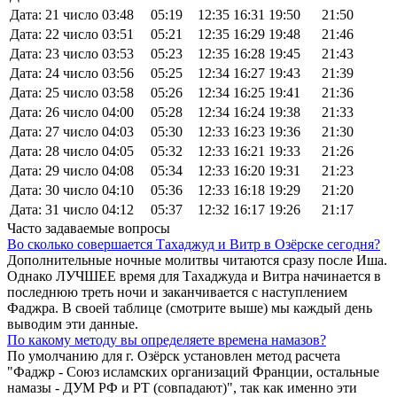
Дата: 21 число
03:48
05:19
12:35
16:31
19:50
21:50
Дата: 22 число
03:51
05:21
12:35
16:29
19:48
21:46
Дата: 23 число
03:53
05:23
12:35
16:28
19:45
21:43
Дата: 24 число
03:56
05:25
12:34
16:27
19:43
21:39
Дата: 25 число
03:58
05:26
12:34
16:25
19:41
21:36
Дата: 26 число
04:00
05:28
12:34
16:24
19:38
21:33
Дата: 27 число
04:03
05:30
12:33
16:23
19:36
21:30
Дата: 28 число
04:05
05:32
12:33
16:21
19:33
21:26
Дата: 29 число
04:08
05:34
12:33
16:20
19:31
21:23
Дата: 30 число
04:10
05:36
12:33
16:18
19:29
21:20
Дата: 31 число
04:12
05:37
12:32
16:17
19:26
21:17
Часто задаваемые вопросы
Во сколько совершается Тахаджуд и Витр в Озёрске сегодня?
Дополнительные ночные молитвы читаются сразу после Иша.
Однако ЛУЧШЕЕ время для Тахаджуда и Витра начинается в
последнюю треть ночи и заканчивается с наступлением
Фаджра. В своей таблице (смотрите выше) мы каждый день
выводим эти данные.
По какому методу вы определяете времена намазов?
По умолчанию для г. Озёрск установлен метод расчета
"Фаджр - Союз исламских организаций Франции, остальные
намазы - ДУМ РФ и РТ (совпадают)", так как именно эти