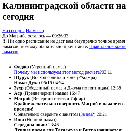
Калининградской области на
сегодня
На сегодня
На месяц
До Магриба осталось —
00:26:33
!!!
Ни одно расписание не даст вам безупречно точное время
намазов, поэтому обязательно прочитайте:
Правильное время
намазов
Фаджр
(Утренний намаз)
Почему мы используем этот метод расчета?
03:11
Шурук
(Восход солнца и конец Фаджра)
Намаз Духа: 05:15
04:54
Зухр
(Обеденный намаз и Джума по пятницам)
12:38
Аср
(Предвечерний намаз)
16:47
Магриб
(Вечерний намаз и Ифтар)
Крайне желательно совершить Магриб в начале его
времени!
Обязательно сверяйте с закатом (
Зачем?
)
20:21
Иша
(Ночной намаз)
Середина ночи:
23:46
Лучшее время для Тахаджуда и Витра начинается: