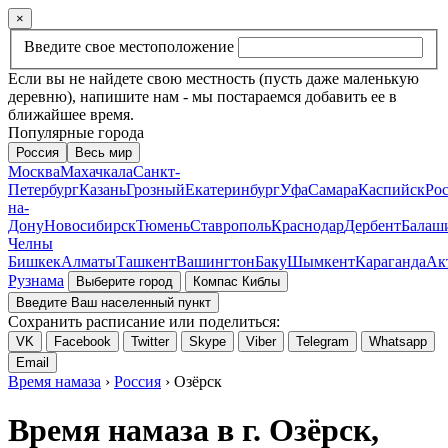
×
Введите свое местоположение
Если вы не найдете свою местность (пусть даже маленькую
деревню), напишите нам - мы постараемся добавить ее в
ближайшее время.
Популярные города
Россия
Весь мир
Москва
Махачкала
Санкт-
Петербург
Казань
Грозный
Екатеринбург
Уфа
Самара
Каспийск
Рос
на-
Дону
Новосибирск
Тюмень
Ставрополь
Краснодар
Дербент
Балаш
Челны
Бишкек
Алматы
Ташкент
Вашингтон
Баку
Шымкент
Караганда
Ак
Рузнама
Выберите город
Компас Киблы
Введите Ваш населенный пункт
Сохранить расписание или поделиться:
VK
Facebook
Twitter
Skype
Viber
Telegram
Whatsapp
Email
Время намаза
›
Россия
› Озёрск
Время намаза в г. Озёрск,