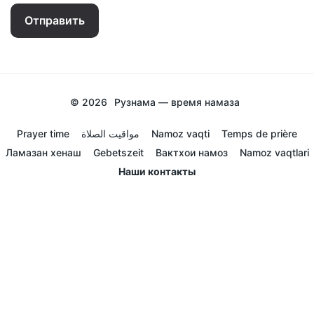
Отправить
© 2026
Рузнама — время намаза
Prayer time
مواقيت الصلاة
Namoz vaqti
Temps de prière
Ламазан хенаш
Gebetszeit
Вактхои намоз
Namoz vaqtlari
Наши контакты