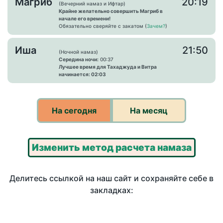
Магриб
20:19
(Вечерний намаз и Ифтар)
Крайне желательно совершить Магриб в
начале его времени!
Обязательно сверяйте с закатом (
Зачем?
)
Иша
21:50
(Ночной намаз)
Середина ночи:
00:37
Лучшее время для Тахаджуда и Витра
начинается: 02:03
На сегодня
На месяц
Изменить метод расчета намаза
Делитесь ссылкой на наш сайт и сохраняйте себе в
закладках: