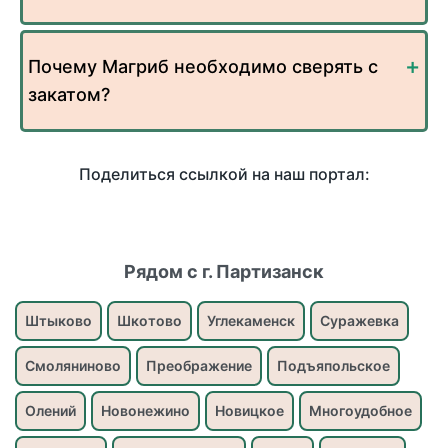
Почему Магриб необходимо сверять с
закатом?
Поделиться ссылкой на наш портал:
Рядом с г. Партизанск
Штыково
Шкотово
Углекаменск
Суражевка
Смоляниново
Преображение
Подъяпольское
Олений
Новонежино
Новицкое
Многоудобное