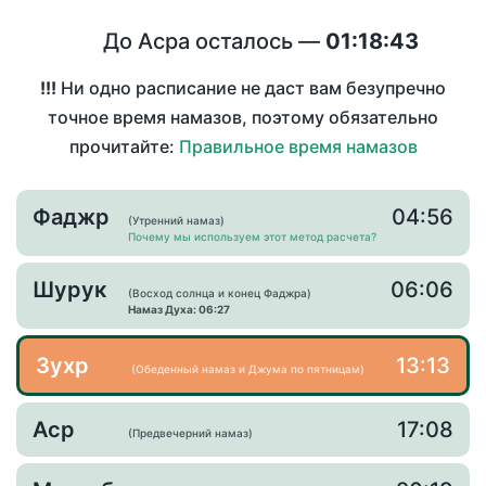
До Асра осталось —
01:18:43
!!!
Ни одно расписание не даст вам безупречно
точное время намазов, поэтому обязательно
прочитайте:
Правильное время намазов
Фаджр
04:56
(Утренний намаз)
Почему мы используем этот метод расчета?
Шурук
06:06
(Восход солнца и конец Фаджра)
Намаз Духа: 06:27
Зухр
13:13
(Обеденный намаз и Джума по пятницам)
Аср
17:08
(Предвечерний намаз)