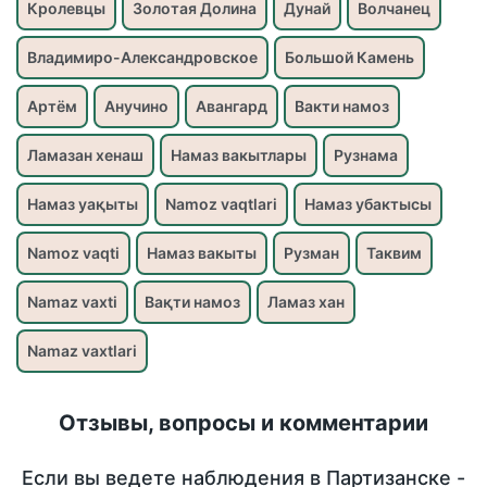
Кролевцы
Золотая Долина
Дунай
Волчанец
Владимиро-Александровское
Большой Камень
Артём
Анучино
Авангард
Вакти намоз
Ламазан хенаш
Намаз вакытлары
Рузнама
Намаз уақыты
Namoz vaqtlari
Намаз убактысы
Namoz vaqti
Намаз вакыты
Рузман
Таквим
Namaz vaxti
Вақти намоз
Ламаз хан
Namaz vaxtlari
Отзывы, вопросы и комментарии
Если вы ведете наблюдения в Партизанске -